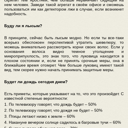
скрипит тем яростней, чем больше нервничает сидящий на
нем человек. Заведи такой агрегат в своём офисе и сможешь
пользоваться им как детектором лжи в случае, если возникнет
надобность.
Буду ли я лысым?
В принципе, сейчас быть лысым модно. Но если ты все-таки
всерьез обеспокоен перспективой утратить шевелюру, то
можешь внимательно рассмотреть корни своих волос. Если у
основания волоса видно темное утолщение и
микроприпухлость, это знак того, что луковица находится в
плохом состоянии и, если не принять срочные меры, она в
ближайшее время отомрет. Чем больше луковиц имеют такой
вид, тем скорее нужно начать принимать защитные меры.
Будет ли дождь сегодня днем?
Есть приметы, которые указывают на то, что это произойдет. С
известной степенью вероятности:
1. По телевизору говорят, что дождь будет – 50%
2. По телевизору говорят, что дождя не будет – 50%
3. Птицы летают низко к земле – 60%
4. Накануне вечером солнце садилось в багровые тучи – 60%