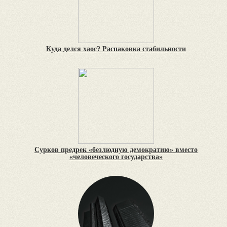
Куда делся хаос? Распаковка стабильности
Сурков предрек «безлюдную демократию» вместо
«человеческого государства»