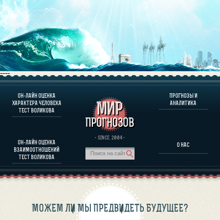
----
ОН-ЛАЙН ОЦЕНКА
ПРОГНОЗЫ И
О ПРОГРАММЕ
ХАРАКТЕРА ЧЕЛОВЕКА
АНАЛИТИКА
ТЕСТ ВОЛИКОВА
ОЦЕНКА ХАРАКТЕРA ЧЕЛОВЕКА
ОЦЕНКА ХАРАКТЕРА ВЫДАЮЩИХСЯ ЛИЧНОСТЕЙ
О ПРОГРАММЕ
· SINCE. 2004 ·
ОН-ЛАЙН ОЦЕНКА
О НАС
ТЕСТ НА СОВМЕСТИМОСТЬ ВОЛИКОВА
ВЗАИМООТНОШЕНИЙ
ПРОГНОЗЫ И АНАЛИТИКА
ТЕСТ ВОЛИКОВА
МОЖЕМ ЛИ МЫ ПРЕДВИДЕТЬ БУДУЩЕЕ?