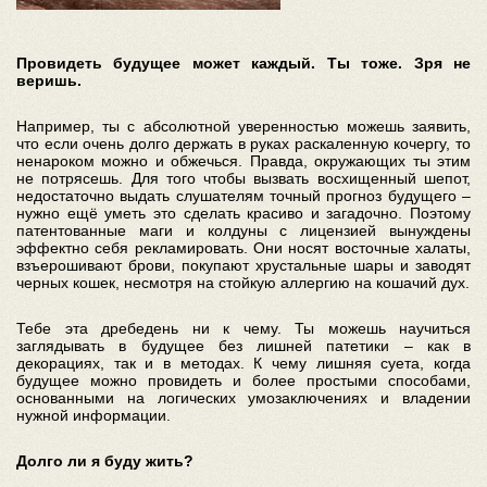
Провидеть будущее может каждый. Ты тоже. Зря не
веришь.
Например, ты с абсолютной уверенностью можешь заявить,
что если очень долго держать в руках раскаленную кочергу, то
ненароком можно и обжечься. Правда, окружающих ты этим
не потрясешь. Для того чтобы вызвать восхищенный шепот,
недостаточно выдать слушателям точный прогноз будущего –
нужно ещё уметь это сделать красиво и загадочно. Поэтому
патентованные маги и колдуны с лицензией вынуждены
эффектно себя рекламировать. Они носят восточные халаты,
взъерошивают брови, покупают хрустальные шары и заводят
черных кошек, несмотря на стойкую аллергию на кошачий дух.
Тебе эта дребедень ни к чему. Ты можешь научиться
заглядывать в будущее без лишней патетики – как в
декорациях, так и в методах. К чему лишняя суета, когда
будущее можно провидеть и более простыми способами,
основанными на логических умозаключениях и владении
нужной информации.
Долго ли я буду жить?