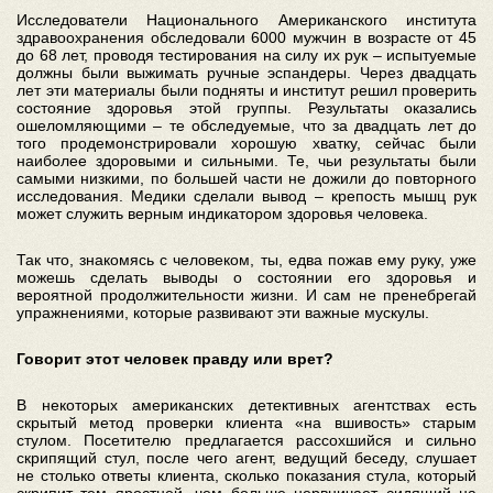
Исследователи Национального Американского института
здравоохранения обследовали 6000 мужчин в возрасте от 45
до 68 лет, проводя тестирования на силу их рук – испытуемые
должны были выжимать ручные эспандеры. Через двадцать
лет эти материалы были подняты и институт решил проверить
состояние здоровья этой группы. Результаты оказались
ошеломляющими – те обследуемые, что за двадцать лет до
того продемонстрировали хорошую хватку, сейчас были
наиболее здоровыми и сильными. Те, чьи результаты были
самыми низкими, по большей части не дожили до повторного
исследования. Медики сделали вывод – крепость мышц рук
может служить верным индикатором здоровья человека.
Так что, знакомясь с человеком, ты, едва пожав ему руку, уже
можешь сделать выводы о состоянии его здоровья и
вероятной продолжительности жизни. И сам не пренебрегай
упражнениями, которые развивают эти важные мускулы.
Говорит этот человек правду или врет?
В некоторых американских детективных агентствах есть
скрытый метод проверки клиента «на вшивость» старым
стулом. Посетителю предлагается рассохшийся и сильно
скрипящий стул, после чего агент, ведущий беседу, слушает
не столько ответы клиента, сколько показания стула, который