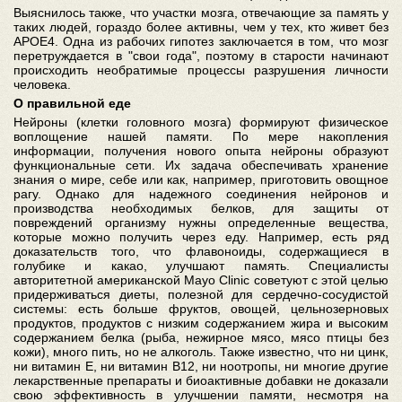
Выяснилось также, что участки мозга, отвечающие за память у
таких людей, гораздо более активны, чем у тех, кто живет без
APOE4. Одна из рабочих гипотез заключается в том, что мозг
перетруждается в "свои года", поэтому в старости начинают
происходить необратимые процессы разрушения личности
человека.
О правильной еде
Нейроны (клетки головного мозга) формируют физическое
воплощение нашей памяти. По мере накопления
информации, получения нового опыта нейроны образуют
функциональные сети. Их задача обеспечивать хранение
знания о мире, себе или как, например, приготовить овощное
рагу. Однако для надежного соединения нейронов и
производства необходимых белков, для защиты от
повреждений организму нужны определенные вещества,
которые можно получить через еду. Например, есть ряд
доказательств того, что флавоноиды, содержащиеся в
голубике и какао, улучшают память. Cпециалисты
авторитетной американской Mayo Clinic советуют с этой целью
придерживаться диеты, полезной для сердечно-сосудистой
системы: есть больше фруктов, овощей, цельнозерновых
продуктов, продуктов с низким содержанием жира и высоким
содержанием белка (рыба, нежирное мясо, мясо птицы без
кожи), много пить, но не алкоголь. Также известно, что ни цинк,
ни витамин E, ни витамин B12, ни ноотропы, ни многие другие
лекарственные препараты и биоактивные добавки не доказали
свою эффективность в улучшении памяти, несмотря на