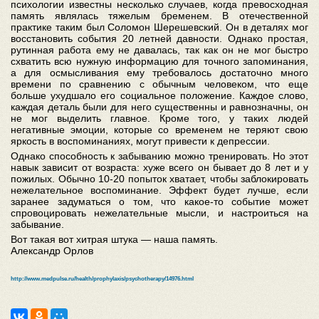
психологии известны несколько случаев, когда превосходная
память являлась тяжелым бременем. В отечественной
практике таким был Соломон Шерешевский. Он в деталях мог
восстановить события 20 летней давности. Однако простая,
рутинная работа ему не давалась, так как он не мог быстро
схватить всю нужную информацию для точного запоминания,
а для осмысливания ему требовалось достаточно много
времени по сравнению с обычным человеком, что еще
больше ухудшало его социальное положение. Каждое слово,
каждая деталь были для него существенны и равнозначны, он
не мог выделить главное. Кроме того, у таких людей
негативные эмоции, которые со временем не теряют свою
яркость в воспоминаниях, могут привести к депрессии.
Однако способность к забыванию можно тренировать. Но этот
навык зависит от возраста: хуже всего он бывает до 8 лет и у
пожилых. Обычно 10-20 попыток хватает, чтобы заблокировать
нежелательное воспоминание. Эффект будет лучше, если
заранее задуматься о том, что какое-то событие может
спровоцировать нежелательные мысли, и настроиться на
забывание.
Вот такая вот хитрая штука — наша память.
Александр Орлов
http://www.medpulse.ru/health/prophylaxis/psychotherapy/14976.html