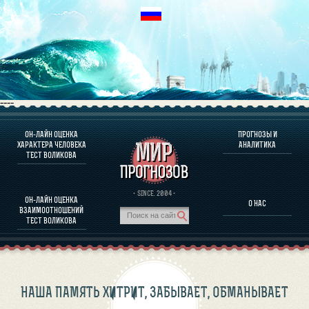
----
ОН-ЛАЙН ОЦЕНКА
ПРОГНОЗЫ И
О ПРОГРАММЕ
ХАРАКТЕРА ЧЕЛОВЕКА
АНАЛИТИКА
ТЕСТ ВОЛИКОВА
ОЦЕНКА ХАРАКТЕРA ЧЕЛОВЕКА
ОЦЕНКА ХАРАКТЕРА ВЫДАЮЩИХСЯ ЛИЧНОСТЕЙ
О ПРОГРАММЕ
· SINCE. 2004 ·
ОН-ЛАЙН ОЦЕНКА
О НАС
ТЕСТ НА СОВМЕСТИМОСТЬ ВОЛИКОВА
ВЗАИМООТНОШЕНИЙ
ПРОГНОЗЫ И АНАЛИТИКА
ТЕСТ ВОЛИКОВА
НАША ПАМЯТЬ ХИТРИТ, ЗАБЫВАЕТ, ОБМАНЫВАЕТ