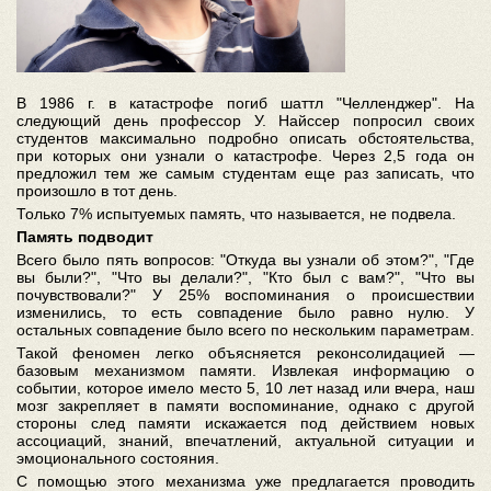
В 1986 г. в катастрофе погиб шаттл "Челленджер". На
следующий день профессор У. Найссер попросил своих
студентов максимально подробно описать обстоятельства,
при которых они узнали о катастрофе. Через 2,5 года он
предложил тем же самым студентам еще раз записать, что
произошло в тот день.
Только 7% испытуемых память, что называется, не подвела.
Память подводит
Всего было пять вопросов: "Откуда вы узнали об этом?", "Где
вы были?", "Что вы делали?", "Кто был с вам?", "Что вы
почувствовали?" У 25% воспоминания о происшествии
изменились, то есть совпадение было равно нулю. У
остальных совпадение было всего по нескольким параметрам.
Такой феномен легко объясняется реконсолидацией —
базовым механизмом памяти. Извлекая информацию о
событии, которое имело место 5, 10 лет назад или вчера, наш
мозг закрепляет в памяти воспоминание, однако с другой
стороны след памяти искажается под действием новых
ассоциаций, знаний, впечатлений, актуальной ситуации и
эмоционального состояния.
С помощью этого механизма уже предлагается проводить