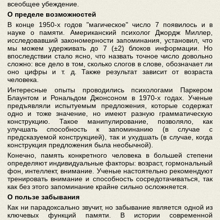
всеобщее убеждение.
О пределе возможностей
В конце 1950-х годов "магическое" число 7 появилось и в
науке о памяти. Американский психолог Джордж Миллер,
исследовавший закономерности запоминания, установил, что
мы можем удерживать до 7 (±2) блоков информации. Но
впоследствии стало ясно, что назвать точное число довольно
сложно: все дело в том, сколько слогов в слове, обозначает ли
оно цифры и т. д. Также результат зависит от возраста
человека.
Интересные опыты проводились психологами Паркером
Блаунтом и Рональдом Джонсоном в 1970-х годах. Ученые
предъявляли испытуемым предложения, которые содержат
одно и тоже значение, но имеют разную грамматическую
конструкцию. Такое манипулирование, позволяло, как
улучшать способность к запоминанию (в случае с
предсказуемой конструкцией), так и ухудшать (в случае, когда
конструкция предложения была необычной).
Конечно, память конкретного человека в большей степени
определяют индивидуальные факторы: возраст, гормональный
фон, интеллект, внимание. Ученые настоятельно рекомендуют
тренировать внимание и способность сосредотачиваться, так
как без этого запоминание крайне сильно осложняется.
О пользе забывания
Как ни парадоксально звучит, но забывание является одной из
ключевых функций памяти. В истории современной