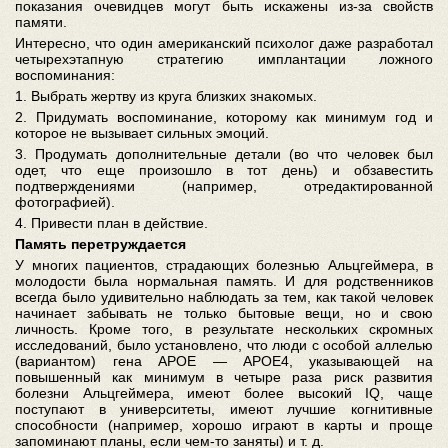
показания очевидцев могут быть искажены из-за свойств
памяти.
Интересно, что один американский психолог даже разработал
четырехэтапную стратегию имплантации ложного
воспоминания:
1. Выбрать жертву из круга близких знакомых.
2. Придумать воспоминание, которому как минимум год и
которое не вызывает сильных эмоций.
3. Продумать дополнительные детали (во что человек был
одет, что еще произошло в тот день) и обзавестить
подтверждениями (например, отредактированной
фотографией).
4. Привести план в действие.
Память перетруждается
У многих пациентов, страдающих болезнью Альцгеймера, в
молодости была нормальная память. И для родственников
всегда было удивительно наблюдать за тем, как такой человек
начинает забывать не только бытовые вещи, но и свою
личность. Кроме того, в результате нескольких скромных
исследований, было установлено, что люди c особой аллелью
(вариантом) гена APOE — APOE4, указывающей на
повышенный как минимум в четыре раза риск развития
болезни Альцгеймера, имеют более высокий IQ, чаще
поступают в университеты, имеют лучшие когнитивные
способности (например, хорошо играют в карты и проще
запоминают планы, если чем-то заняты) и т. д.