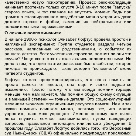
качественно новую психотерапию. Процесс реконсолидации
начинает протекать только спустя 3-10 минут после "запуска"
старого опыта, и тут главное не упустить момент. Ведь при
грамотно спланированном воздействии можно устранить даже
детские страхи и фобии, заменив их нейтральными или
положительными переживаниями.
О ложных воспоминаниях
В начале 1990-х психолог Элизабет Лофтус провела простой и
наглядный эксперимент. Группе студентов раздали четыре
рассказа, написанные их родственниками, о событиях их
раннего детства. Всех участников спросили, помнят ли они эти
случаи? Чаще всего ответы оказывались положительными. Но
дело в том, что один из этих рассказов был о событии, которое
никогда не происходило. Такие истории "вспомнило" около
четверти студентов.
Лофтус хотела продемонстрировать, что наша память не
просто далека от идеала, она еще и легко поддается
искажению. Просто потому, что мы всегда помним гораздо
меньше, чем нам кажется. Мы помним общую схему ситуации
и в меньшей степени — точные детали. Это социо-культурный
механизм экономии ограниченных ресурсов памяти. Нам и так
нужно помнить слишком много, поэтому все, что можно
упростить, наш мозг упрощает. Именно поэтому нам очень
легко внушить ложное воспоминание, путем наводящих
вопросов, правильной интонации, или легкого убеждения. В
прошлом году Элизабет Лофтус добилась того, что Верховный
суд Нью-Джерси (США) официально предупредил присяжных: