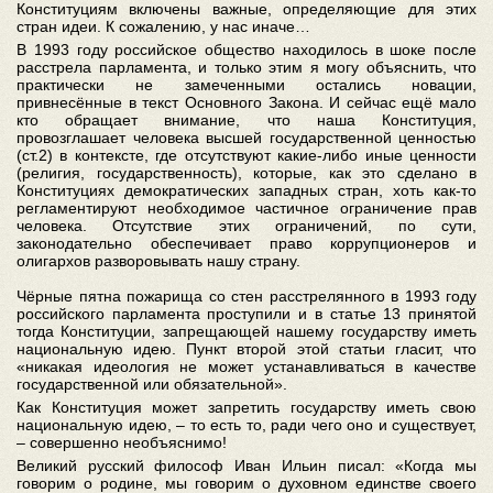
Конституциям включены важные, определяющие для этих
стран идеи. К сожалению, у нас иначе…
В 1993 году российское общество находилось в шоке после
расстрела парламента, и только этим я могу объяснить, что
практически не замеченными остались новации,
привнесённые в текст Основного Закона. И сейчас ещё мало
кто обращает внимание, что наша Конституция,
провозглашает человека высшей государственной ценностью
(ст.2) в контексте, где отсутствуют какие-либо иные ценности
(религия, государственность), которые, как это сделано в
Конституциях демократических западных стран, хоть как-то
регламентируют необходимое частичное ограничение прав
человека. Отсутствие этих ограничений, по сути,
законодательно обеспечивает право коррупционеров и
олигархов разворовывать нашу страну.
Чёрные пятна пожарища со стен расстрелянного в 1993 году
российского парламента проступили и в статье 13 принятой
тогда Конституции, запрещающей нашему государству иметь
национальную идею. Пункт второй этой статьи гласит, что
«никакая идеология не может устанавливаться в качестве
государственной или обязательной».
Как Конституция может запретить государству иметь свою
национальную идею, – то есть то, ради чего оно и существует,
– совершенно необъяснимо!
Великий русский философ Иван Ильин писал: «Когда мы
говорим о родине, мы говорим о духовном единстве своего