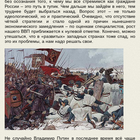
без осознания того, к чему мы все стремимся как граждане
России – это путь в тупик. Чем дальше мы зайдём в него, тем
труднее будет выбраться назад. Вопрос этот – не только
идеологический, но и практический. Очевидно, что отсутствие
чёткой стратегии и стало одной из причин нынешнего
экономического замедления – по оценкам специалистов, рост
нашего ВВП приближается к нулевой отметке. Конечно, можно
утешаться, что в «развитых» западных странах тоже спад, но
это их проблемы, а нам надо решать свои.
Не случайно Владимир Путин в последнее время всё чаще