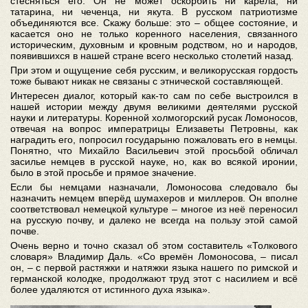
стесняться его. Он не может оскорбить ни карела, ни
татарина, ни чеченца, ни якута. В русском патриотизме
объединяются все. Скажу больше: это – общее состояние, и
касается оно не только коренного населения, связанного
историческим, духовным и кровным родством, но и народов,
появившихся в нашей стране всего несколько столетий назад.
При этом и ощущение себя русским, и великорусская гордость
тоже бывают никак не связаны с этнической составляющей.
Интересен диалог, который как-то сам по себе выстроился в
нашей истории между двумя великими деятелями русской
науки и литературы. Коренной холмогорский русак Ломоносов,
отвечая на вопрос императрицы Елизаветы Петровны, как
наградить его, попросил государыню пожаловать его в немцы.
Понятно, что Михайло Васильевич этой просьбой обличал
засилье немцев в русской науке, но, как во всякой иронии,
было в этой просьбе и прямое значение.
Если бы немцами назначали, Ломоносова следовало бы
назначить немцем вперёд шумахеров и миллеров. Он вполне
соответствовал немецкой культуре – многое из неё переносил
на русскую почву, и далеко не всегда на пользу этой самой
почве.
Очень верно и точно сказал об этом составитель «Толкового
словаря» Владимир Даль. «Со времён Ломоносова, – писал
он, – с первой растяжки и натяжки языка нашего по римской и
германской колодке, продолжают труд этот с насилием и всё
более удаляются от истинного духа языка».