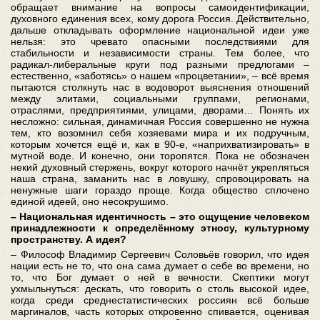
обращает внимание на вопросы самоидентификации,
духовного единения всех, кому дорога Россия. Действительно,
дальше откладывать оформление национальной идеи уже
нельзя: это чревато опасными последствиями для
стабильности и независимости страны. Тем более, что
радикал-либеральные круги под разными предлогами –
естественно, «заботясь» о нашем «процветании», – всё время
пытаются столкнуть нас в водоворот выяснения отношений
между элитами, социальными группами, регионами,
отраслями, предприятиями, улицами, дворами… Понять их
несложно: сильная, динамичная Россия совершенно не нужна
тем, кто возомнил себя хозяевами мира и их подручным,
которым хочется ещё и, как в 90-е, «наприхватизировать» в
мутной воде. И конечно, они торопятся. Пока не обозначен
некий духовный стержень, вокруг которого начнёт укрепляться
наша страна, заманить нас в ловушку, спровоцировать на
ненужные шаги гораздо проще. Когда общество сплочено
единой идеей, оно несокрушимо.
– Национальная идентичность – это ощущение человеком
принадлежности к определённому этносу, культурному
пространству. А идея?
– Философ Владимир Сергеевич Соловьёв говорил, что идея
нации есть не то, что она сама думает о себе во времени, но
то, что Бог думает о ней в вечности. Скептики могут
ухмыльнуться: дескать, что говорить о столь высокой идее,
когда среди среднестатистических россиян всё больше
маргиналов, часть которых откровенно спивается, оценивая