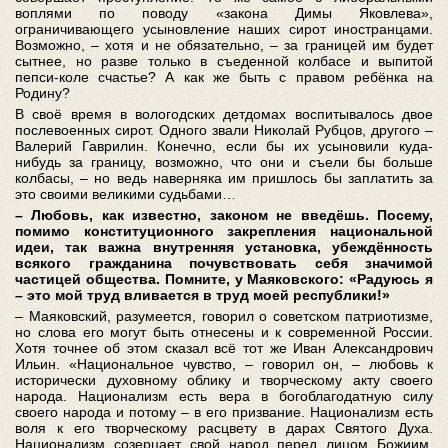
воплями по поводу «закона Димы Яковлева»,
ограничивающего усыновление наших сирот иностранцами.
Возможно, – хотя и не обязательно, – за границей им будет
сытнее, но разве только в съеденной колбасе и выпитой
пепси-коле счастье? А как же быть с правом ребёнка на
Родину?
В своё время в вологодских детдомах воспитывалось двое
послевоенных сирот. Одного звали Николай Рубцов, другого –
Валерий Гаврилин. Конечно, если бы их усыновили куда-
нибудь за границу, возможно, что они и съели бы больше
колбасы, – но ведь наверняка им пришлось бы заплатить за
это своими великими судьбами…
– Любовь, как известно, законом не введёшь. Посему,
помимо конституционного закрепления национальной
идеи, так важна внутренняя установка, убеждённость
всякого гражданина почувствовать себя значимой
частицей общества. Помните, у Маяковского: «Радуюсь я
– это мой труд вливается в труд моей республики!»
– Маяковский, разумеется, говорил о советском патриотизме,
но слова его могут быть отнесены и к современной России.
Хотя точнее об этом сказал всё тот же Иван Александрович
Ильин. «Национальное чувство, – говорил он, – любовь к
исторически духовному облику и творческому акту своего
народа. Национализм есть вера в богоблагодатную силу
своего народа и потому – в его призвание. Национализм есть
воля к его творческому расцвету в дарах Святого Духа.
Национализм созерцает свой народ перед лицом Божиим,