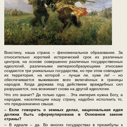
Воистину, наша страна – феноменальное образование. За
относительно короткий исторический срок из различных
центров, на основе совершенно различных государственных
идеологий, различными империообразующими этносами
создаются три уникальных государства, но при этом совпадает
их территория, на которой – лучше ли, хуже ли! – но
обеспечивается выживание всех включённых в границы
народов. Когда держава под действием враждебных сил
разрушается, она возникает снова на другой идеологии.
Что это значит? Да только одно… Эта империя нужна Богу, а
народам, населяющим нашу страну, надобно исполнить то,
что предназначено свыше.
– Если говорить о земных делах, национальная идея
должна быть сформулирована в Основном законе
страны?
– В идеале – да. Во многих государствах в преамбулы к