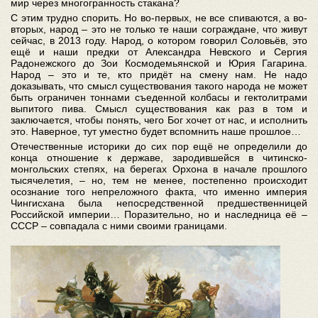
мир через многогранность стакана?
С этим трудно спорить. Но во-первых, не все спиваются, а во-
вторых, народ – это не только те наши сограждане, что живут
сейчас, в 2013 году. Народ, о котором говорил Соловьёв, это
ещё и наши предки от Александра Невского и Сергия
Радонежского до Зои Космодемьянской и Юрия Гагарина.
Народ – это и те, кто придёт на смену нам. Не надо
доказывать, что смысл существования такого народа не может
быть ограничен тоннами съеденной колбасы и гектолитрами
выпитого пива. Смысл существования как раз в том и
заключается, чтобы понять, чего Бог хочет от нас, и исполнить
это. Наверное, тут уместно будет вспомнить наше прошлое…
Отечественные историки до сих пор ещё не определили до
конца отношение к державе, зародившейся в читинско-
монгольских степях, на берегах Орхона в начале прошлого
тысячелетия, – но, тем не менее, постепенно происходит
осознание того непреложного факта, что именно империя
Чингисхана была непосредственной предшественницей
Российской империи… Поразительно, но и наследница её –
СССР – совпадала с ними своими границами.