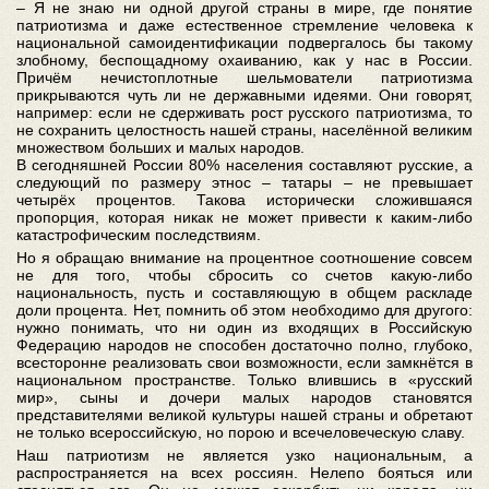
– Я не знаю ни одной другой страны в мире, где понятие
патриотизма и даже естественное стремление человека к
национальной самоидентификации подвергалось бы такому
злобному, беспощадному охаиванию, как у нас в России.
Причём нечистоплотные шельмователи патриотизма
прикрываются чуть ли не державными идеями. Они говорят,
например: если не сдерживать рост русского патриотизма, то
не сохранить целостность нашей страны, населённой великим
множеством больших и малых народов.
В сегодняшней России 80% населения составляют русские, а
следующий по размеру этнос – татары – не превышает
четырёх процентов. Такова исторически сложившаяся
пропорция, которая никак не может привести к каким-либо
катастрофическим последствиям.
Но я обращаю внимание на процентное соотношение совсем
не для того, чтобы сбросить со счетов какую-либо
национальность, пусть и составляющую в общем раскладе
доли процента. Нет, помнить об этом необходимо для другого:
нужно понимать, что ни один из входящих в Российскую
Федерацию народов не способен достаточно полно, глубоко,
всесторонне реализовать свои возможности, если замкнётся в
национальном пространстве. Только влившись в «русский
мир», сыны и дочери малых народов становятся
представителями великой культуры нашей страны и обретают
не только всероссийскую, но порою и всечеловеческую славу.
Наш патриотизм не является узко национальным, а
распространяется на всех россиян. Нелепо бояться или