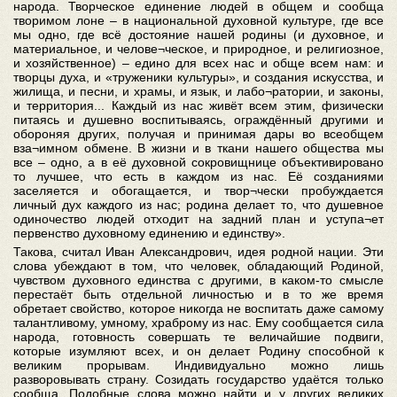
народа. Творческое единение людей в общем и сообща
творимом лоне – в национальной духовной культуре, где все
мы одно, где всё достояние нашей родины (и духовное, и
материальное, и челове¬ческое, и природное, и религиозное,
и хозяйственное) – едино для всех нас и обще всем нам: и
творцы духа, и «труженики культуры», и создания искусства, и
жилища, и песни, и храмы, и язык, и лабо¬ратории, и законы,
и территория... Каждый из нас живёт всем этим, физически
питаясь и душевно воспитываясь, ограждённый другими и
обороняя других, получая и принимая дары во всеобщем
вза¬имном обмене. В жизни и в ткани нашего общества мы
все – одно, а в её духовной сокровищнице объективировано
то лучшее, что есть в каждом из нас. Её созданиями
заселяется и обогащается, и твор¬чески пробуждается
личный дух каждого из нас; родина делает то, что душевное
одиночество людей отходит на задний план и уступа¬ет
первенство духовному единению и единству».
Такова, считал Иван Александрович, идея родной нации. Эти
слова убеждают в том, что человек, обладающий Родиной,
чувством духовного единства с другими, в каком-то смысле
перестаёт быть отдельной личностью и в то же время
обретает свойство, которое никогда не воспитать даже самому
талантливому, умному, храброму из нас. Ему сообщается сила
народа, готовность совершать те величайшие подвиги,
которые изумляют всех, и он делает Родину способной к
великим прорывам. Индивидуально можно лишь
разворовывать страну. Созидать государство удаётся только
сообща. Подобные слова можно найти и у других великих