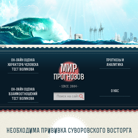
----
ОН-ЛАЙН ОЦЕНКА
ПРОГНОЗЫ И
О ПРОГРАММЕ
ХАРАКТЕРА ЧЕЛОВЕКА
АНАЛИТИКА
ТЕСТ ВОЛИКОВА
ОЦЕНКА ХАРАКТЕРA ЧЕЛОВЕКА
ОЦЕНКА ХАРАКТЕРА ВЫДАЮЩИХСЯ ЛИЧНОСТЕЙ
О ПРОГРАММЕ
· SINCE. 2004 ·
ОН-ЛАЙН ОЦЕНКА
О НАС
ТЕСТ НА СОВМЕСТИМОСТЬ ВОЛИКОВА
ВЗАИМООТНОШЕНИЙ
ПРОГНОЗЫ И АНАЛИТИКА
ТЕСТ ВОЛИКОВА
НЕОБХОДИМА ПРИВИВКА СУВОРОВСКОГО ВОСТОРГА