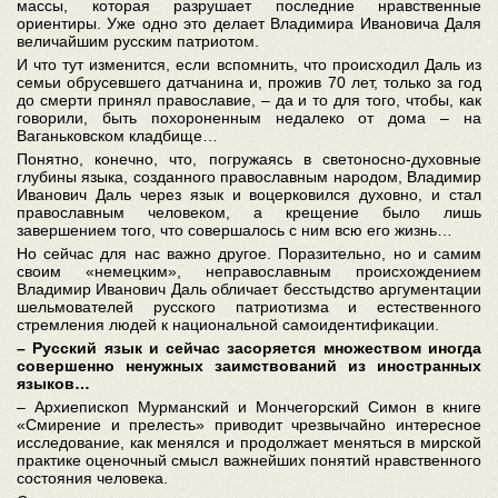
массы, которая разрушает последние нравственные
ориентиры. Уже одно это делает Владимира Ивановича Даля
величайшим русским патриотом.
И что тут изменится, если вспомнить, что происходил Даль из
семьи обрусевшего датчанина и, прожив 70 лет, только за год
до смерти принял православие, – да и то для того, чтобы, как
говорили, быть похороненным недалеко от дома – на
Ваганьковском кладбище…
Понятно, конечно, что, погружаясь в светоносно-духовные
глубины языка, созданного православным народом, Владимир
Иванович Даль через язык и воцерковился духовно, и стал
православным человеком, а крещение было лишь
завершением того, что совершалось с ним всю его жизнь…
Но сейчас для нас важно другое. Поразительно, но и самим
своим «немецким», неправославным происхождением
Владимир Иванович Даль обличает бесстыдство аргументации
шельмователей русского патриотизма и естественного
стремления людей к национальной самоидентификации.
– Русский язык и сейчас засоряется множеством иногда
совершенно ненужных заимствований из иностранных
языков…
– Архиепископ Мурманский и Мончегорский Симон в книге
«Смирение и прелесть» приводит чрезвычайно интересное
исследование, как менялся и продолжает меняться в мирской
практике оценочный смысл важнейших понятий нравственного
состояния человека.