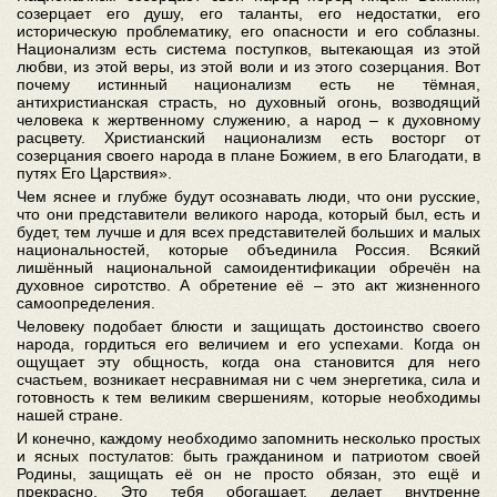
созерцает его душу, его таланты, его недостатки, его
историческую проблематику, его опасности и его соблазны.
Национализм есть система поступков, вытекающая из этой
любви, из этой веры, из этой воли и из этого созерцания. Вот
почему истинный национализм есть не тёмная,
антихристианская страсть, но духовный огонь, возводящий
человека к жертвенному служению, а народ – к духовному
расцвету. Христианский национализм есть восторг от
созерцания своего народа в плане Божием, в его Благодати, в
путях Его Царствия».
Чем яснее и глубже будут осознавать люди, что они русские,
что они представители великого народа, который был, есть и
будет, тем лучше и для всех представителей больших и малых
национальностей, которые объединила Россия. Всякий
лишённый национальной самоидентификации обречён на
духовное сиротство. А обретение её – это акт жизненного
самоопределения.
Человеку подобает блюсти и защищать достоинство своего
народа, гордиться его величием и его успехами. Когда он
ощущает эту общность, когда она становится для него
счастьем, возникает несравнимая ни с чем энергетика, сила и
готовность к тем великим свершениям, которые необходимы
нашей стране.
И конечно, каждому необходимо запомнить несколько простых
и ясных постулатов: быть гражданином и патриотом своей
Родины, защищать её он не просто обязан, это ещё и
прекрасно. Это тебя обогащает, делает внутренне