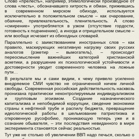
Слово «прелесть», например, этимологически производное от
слова «лесть», обозначавшего хитрость и обман, прижившись
в современном мирском обиходе, используется
исключительно в положительном смысле – как очарование,
обаяние, привлекательность, пленительность. А слово
«смирение» употребляется в узком (отсутствие гордости,
готовность к подчинению), а иногда и отрицательном смысле –
или вообще исчезает из обиходных словарей.
Параллельно с заимствованием иностранных слов – как
правило, маскирующих негативную нагрузку своих русских
аналогов (рэкетир – вымогатель), – происходит
переосмысление важнейших категорий христианской
аскетики, а разрушение их психологической устойчивости и
достоверности уводит современного человека на ложные
пути…
В результате мы и сами видим, к чему привело усиленно
внедряемое СМИ чувство не ограниченной ничем личной
свободы. Современная российская действительность насквозь
пронизана практически неконтролируемым индивидуализмом
и групповым эгоизмом. Создание назначенческого
капитализма и непобедимой коррупции, сведение экономики
страны к нефтяной трубе и распилу бюджета, превращение
идеологической работы в шельмование патриотизма и
откровенную русофобию, проникающую теперь уже и в
сознание обывателя, – эти последствия невиданного в мире
эксперимента становятся сейчас реальностью.
Тут уже не столько об увеличении ВВП надо печься, сколько о