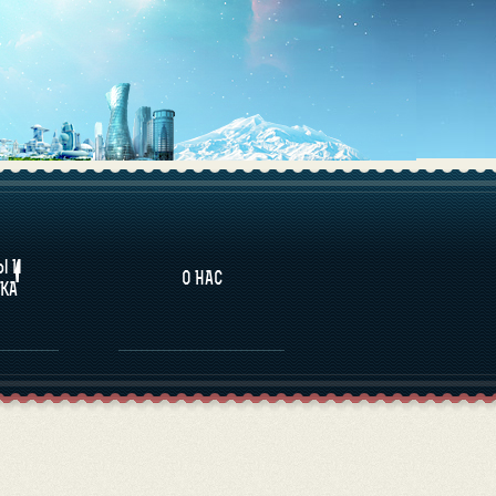
НАЛИТИКА
Ы И
О НАС
КА