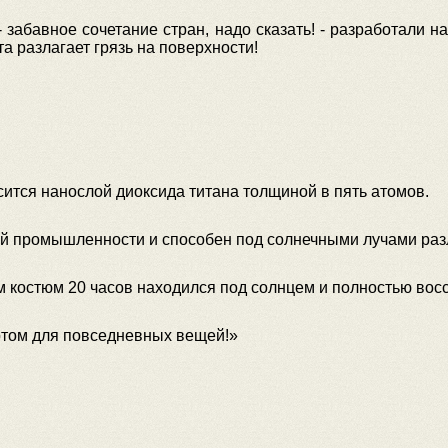
 забавное сочетание стран, надо сказать! - разработали н
а разлагает грязь на поверхности!
ится нанослой диоксида титана толщиной в пять атомов.
кой промышленности и способен под солнечными лучами разл
 костюм 20 часов находился под солнцем и полностью вос
артом для повседневных вещей!»