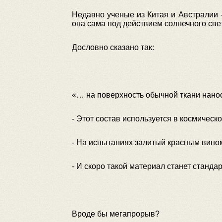
Недавно ученые из Китая и Австралии -
она сама под действием солнечного свет
Дословно сказано так:
«… на поверхность обычной ткани нанос
- Этот состав используется в космичес
- На испытаниях залитый красным вином
- И скоро такой материал станет станд
Вроде бы мегапрорыв?