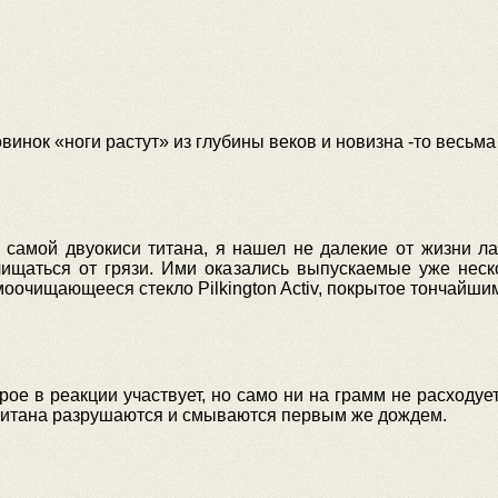
овинок «ноги растут» из глубины веков и новизна -то весь
 самой двуокиси титана, я нашел не далекие от жизни ла
ищаться от грязи. Ими оказались выпускаемые уже неско
амоочищающееся стекло Pilkington Activ, покрытое тончайши
рое в реакции участвует, но само ни на грамм не расходуе
 титана разрушаются и смываются первым же дождем.