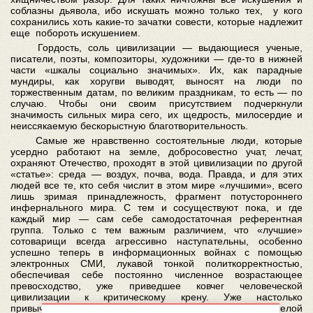
соблазны дьявола, ибо искушать можно только тех, у кого
сохранились хоть какие-то зачатки совести, которые надлежит
еще побороть искушением.
Гордость, соль цивилизации — выдающиеся ученые,
писатели, поэты, композиторы, художники — где-то в нижней
части «шкалы социально значимых». Их, как парадные
мундиры, как хоругви выводят, выносят на люди по
торжественным датам, по великим праздникам, то есть — по
случаю. Чтобы они своим присутствием подчеркнули
значимость сильных мира сего, их щедрость, милосердие и
неиссякаемую бескорыстную благотворительность.
Самые же нравственно состоятельные люди, которые
усердно работают на земле, добросовестно учат, лечат,
охраняют Отечество, проходят в этой цивилизации по другой
«статье»: среда — воздух, почва, вода. Правда, и для этих
людей все те, кто себя числит в этом мире «лучшими», всего
лишь зримая принадлежность, фрагмент потустороннего
инфернального мира. С тем и сосуществуют пока, и где
каждый мир — сам себе самодостаточная референтная
группа. Только с тем важным различием, что «лучшие»
сотоварищи всегда агрессивно наступательны, особенно
успешно теперь в информационных войнах с помощью
электронных СМИ, лукавой тонкой политкорректностью,
обеспечивая себе постоянно численное возрастающее
превосходство, уже приведшее ковчег человеческой
цивилизации к критическому крену. Уже настолько
привычному, что воспринимается всей этой буйно веселой