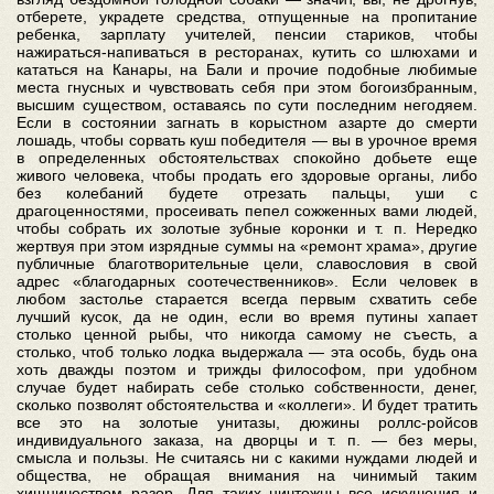
отберете, украдете средства, отпущенные на пропитание
ребенка, зарплату учителей, пенсии стариков, чтобы
нажираться-напиваться в ресторанах, кутить со шлюхами и
кататься на Канары, на Бали и прочие подобные любимые
места гнусных и чувствовать себя при этом богоизбранным,
высшим существом, оставаясь по сути последним негодяем.
Если в состоянии загнать в корыстном азарте до смерти
лошадь, чтобы сорвать куш победителя — вы в урочное время
в определенных обстоятельствах спокойно добьете еще
живого человека, чтобы продать его здоровые органы, либо
без колебаний будете отрезать пальцы, уши с
драгоценностями, просеивать пепел сожженных вами людей,
чтобы собрать их золотые зубные коронки и т. п. Нередко
жертвуя при этом изрядные суммы на «ремонт храма», другие
публичные благотворительные цели, славословия в свой
адрес «благодарных соотечественников». Если человек в
любом застолье старается всегда первым схватить себе
лучший кусок, да не один, если во время путины хапает
столько ценной рыбы, что никогда самому не съесть, а
столько, чтоб только лодка выдержала — эта особь, будь она
хоть дважды поэтом и трижды философом, при удобном
случае будет набирать себе столько собственности, денег,
сколько позволят обстоятельства и «коллеги». И будет тратить
все это на золотые унитазы, дюжины роллс-ройсов
индивидуального заказа, на дворцы и т. п. — без меры,
смысла и пользы. Не считаясь ни с какими нуждами людей и
общества, не обращая внимания на чинимый таким
хищничеством разор. Для таких ничтожны все искушения и