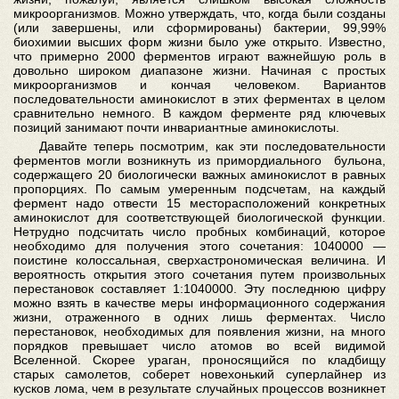
микроорганизмов. Можно утверждать, что, когда были созданы
(или завершены, или сформированы) бактерии, 99,99%
биохимии высших форм жизни было уже открыто. Известно,
что примерно 2000 ферментов играют важнейшую роль в
довольно широком диапазоне жизни. Начиная с простых
микроорганизмов и кончая человеком. Вариантов
последовательности аминокислот в этих ферментах в целом
сравнительно немного. В каждом ферменте ряд ключевых
позиций занимают почти инвариантные аминокислоты.
Давайте теперь посмотрим, как эти последовательности
ферментов могли возникнуть из примордиального бульона,
содержащего 20 биологически важных аминокислот в равных
пропорциях. По самым умеренным подсчетам, на каждый
фермент надо отвести 15 месторасположений конкретных
аминокислот для соответствующей биологической функции.
Нетрудно подсчитать число пробных комбинаций, которое
необходимо для получения этого сочетания: 1040000 —
поистине колоссальная, сверхастрономическая величина. И
вероятность открытия этого сочетания путем произвольных
перестановок составляет 1:1040000. Эту последнюю цифру
можно взять в качестве меры информационного содержания
жизни, отраженного в одних лишь ферментах. Число
перестановок, необходимых для появления жизни, на много
порядков превышает число атомов во всей видимой
Вселенной. Скорее ураган, проносящийся по кладбищу
старых самолетов, соберет новехонький суперлайнер из
кусков лома, чем в результате случайных процессов возникнет