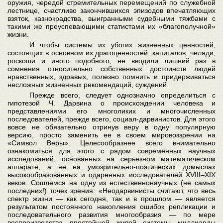
оружия, чередой стремительных перемещений по служебной
лестнице, счастливо закончившихся эпизодов впечатляющих
взяток, казнокрадства, выигранными судебными тяжбами с
такими же преуспевающими статистами их «благополучной»
жизни.
И чтобы системы их убогих жизненных ценностей,
состоящих в основном из драгоценностей, капиталов, челяди,
роскоши и иного подобного, не вводили лишний раз в
сомнения относительно собственных достоинств людей
нравственных, здравых, полезно помнить и придерживаться
несложных жизненных рекомендаций, суждений.
Прежде всего, следует однозначно определиться с
гипотезой Ч. Дарвина о происхождении человека и
представлениями его многоликих и многочисленных
последователей, прежде всего, социал-дарвинистов. Для этого
вовсе не обязательно отринув веру в одну популярную
версию, просто заменить ее в своем мировоззрении на
«Символ Веры». Целесообразнее всего внимательно
ознакомиться для этого с рядом современных научных
исследований, основанных на серьезном математическом
аппарате, а не на умозрительно-поэтических домыслах
высокообразованных и одаренных исследователей XVIII–XIX
веков. Сошлемся на одну из естественнонаучных (не самых
последних!) точек зрения: «Неодарвинисты считают, что весь
спектр жизни — как сегодня, так и в прошлом — является
результатом постоянного накопления ошибок репликации и
последовательного развития многообразия — по мере
воспроизводства простейшей живой системы миллиарды