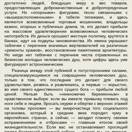
достаточно людей, блюдущих меру и вес товаров,
предоставляющих доброкачественные и добропорядочные
услуги. Но «опорными» фигурами, тесно связанными с
«вышерасположенными» в табели типажами, и здесь
являются всевозможные торговые мошенники, владельцы
казино, игорных и публичных домов, те, кто делает прибыли
на массовом удовлетворении всевозможных человеческих
непотребств. Их деньги орошают местную политику, крутятся в
банках, идут на подкупы чиновничества. Их имена украшают
таблички с перечнем значимых жертвователей на различные
«ремонты храмов», восстановление памятников архитектуры.
Но нигде нет табличек с перечнем числа отравленных их
бизнесом молодых человеческих душ, хотя цифры здесь уже
фигурируют астрономические.
Разница между этой публикой и потусторонними силами,
специализирующимися на совращении человеческих душ,
только в том, что последние это делают для своего
удовольствия, резвясь и развлекаясь, а первые — корыстно,
во имя своего единственного сущего бога — прибыли любой
ценой. Нельзя быть «немножечко беременным» в
нравственном выборе: если вы имеете привычку плевать под
ноги себе и людям, бросать окурки и обертки с верхних этажей
на головы прохожих — вы микрочастица того социального
организма, который в средние века породил чуму в
европейских странах, а сейчас — загадил планету своими
испражнениями и отбросами — главным итогом своей
жизнедеятельности. Если вас не останавливает просящий
взгляд бездомной голодной собаки — значит, вы, не дрогнув,