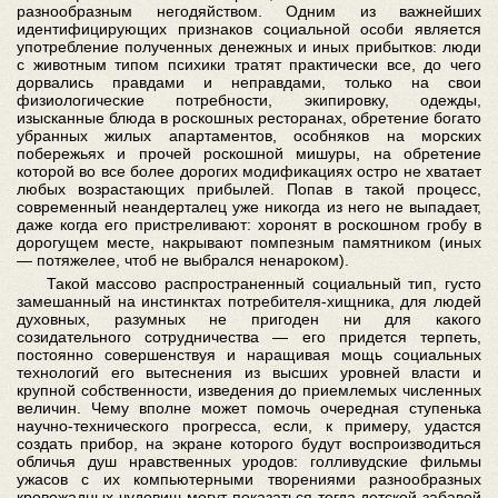
разнообразным негодяйством. Одним из важнейших
идентифицирующих признаков социальной особи является
употребление полученных денежных и иных прибытков: люди
с животным типом психики тратят практически все, до чего
дорвались правдами и неправдами, только на свои
физиологические потребности, экипировку, одежды,
изысканные блюда в роскошных ресторанах, обретение богато
убранных жилых апартаментов, особняков на морских
побережьях и прочей роскошной мишуры, на обретение
которой во все более дорогих модификациях остро не хватает
любых возрастающих прибылей. Попав в такой процесс,
современный неандерталец уже никогда из него не выпадает,
даже когда его пристреливают: хоронят в роскошном гробу в
дорогущем месте, накрывают помпезным памятником (иных
— потяжелее, чтоб не выбрался ненароком).
Такой массово распространенный социальный тип, густо
замешанный на инстинктах потребителя-хищника, для людей
духовных, разумных не пригоден ни для какого
созидательного сотрудничества — его придется терпеть,
постоянно совершенствуя и наращивая мощь социальных
технологий его вытеснения из высших уровней власти и
крупной собственности, изведения до приемлемых численных
величин. Чему вполне может помочь очередная ступенька
научно-технического прогресса, если, к примеру, удастся
создать прибор, на экране которого будут воспроизводиться
обличья душ нравственных уродов: голливудские фильмы
ужасов с их компьютерными творениями разнообразных
кровожадных чудовищ могут показаться тогда детской забавой