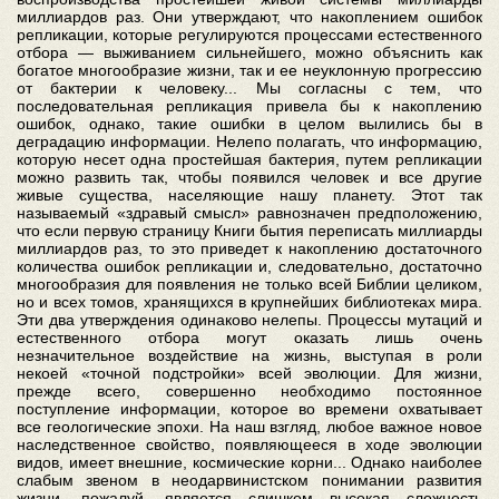
миллиардов раз. Они утверждают, что накоплением ошибок
репликации, которые регулируются процессами естественного
отбора — выживанием сильнейшего, можно объяснить как
богатое многообразие жизни, так и ее неуклонную прогрессию
от бактерии к человеку... Мы согласны с тем, что
последовательная репликация привела бы к накоплению
ошибок, однако, такие ошибки в целом вылились бы в
деградацию информации. Нелепо полагать, что информацию,
которую несет одна простейшая бактерия, путем репликации
можно развить так, чтобы появился человек и все другие
живые существа, населяющие нашу планету. Этот так
называемый «здравый смысл» равнозначен предположению,
что если первую страницу Книги бытия переписать миллиарды
миллиардов раз, то это приведет к накоплению достаточного
количества ошибок репликации и, следовательно, достаточно
многообразия для появления не только всей Библии целиком,
но и всех томов, хранящихся в крупнейших библиотеках мира.
Эти два утверждения одинаково нелепы. Процессы мутаций и
естественного отбора могут оказать лишь очень
незначительное воздействие на жизнь, выступая в роли
некоей «точной подстройки» всей эволюции. Для жизни,
прежде всего, совершенно необходимо постоянное
поступление информации, которое во времени охватывает
все геологические эпохи. На наш взгляд, любое важное новое
наследственное свойство, появляющееся в ходе эволюции
видов, имеет внешние, космические корни... Однако наиболее
слабым звеном в неодарвинистском понимании развития
жизни, пожалуй, является слишком высокая сложность