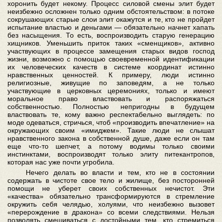
хоронить будет некому. Процесс силовой смены элит будет
неизбежно осложнен только одним обстоятельством: в потоке
сокрушающих старые слои элит окажутся и те, кто не пройдет
испытание властью и деньгами — обязательно начнет хапать
без насыщения. То есть, воспроизводить старую генерацию
хищников. Уменьшить приток таких «сменщиков», активно
участвующих в процессе замещения старых видов господ
жизни, возможно с помощью своевременной идентификации
их человеческих качеств в системе координат истинно
нравственных ценностей. К примеру, люди истинно
религиозные, живущие по заповедям, а не только
участвующие в церковных церемониях, только и имеют
моральное право властвовать и распоряжаться
собственностью. Полностью непригодны в будущем
властвовать те, кому важно респектабельно выглядеть: по
моде одеваться, стричься, чтоб «производить впечатление» на
окружающих своим «имиджем». Такие люди не слышат
нравственного закона в собственной душе, даже если он там
еще что-то шепчет, а потому водимы только своими
инстинктами, воспроизводят только элиту питекантропов,
которая нас уже почти угробила.
Нечего делать во власти и тем, кто не в состоянии
содержать в чистоте свое тело и жилище, без посторонней
помощи не уберет своих собственных нечистот. Эти
«качества» обязательно трансформируются в стремление
окружить себя челядью, холуями, что неизбежно вызовет
«перерождение в дракона» со всеми следствиями. Нельзя
позволять смешиваться с достойными тем, кто стремиться