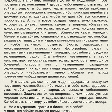
подобных. Например, обобрать до нитки подданных, чтобы
построить величественный дворец, либо перемолоть в окопах
войны лучшую и большую часть нации, чтобы прибавить
очередную территорию к империи. Либо приказать перебить в
державе всех младенцев, чтобы не дать сбыться опасному
пророчеству. А то и вовсе создать карательную структуру,
которая запугивает, калечит, сажает в тюрьмы, убивает по
доносу всякого, что не только возводит хулу, но даже просто
нелестно отзывается или долго публично не хвалит «вождя».
Менее масштабные, социально малозначащие честолюбцы
заказывают пишущим и издают миллионными тиражами книги
о «себе великих», портреты, бюсты, размещают в
многотиражных газетах свои фотографии, лезут с
тягомотными выступлениями, интервью по любому поводу на
телевидение, радио. Эта публика невменяема в своих
неистовствах, ее останавливает только дряхлость, немощи от
болезней, старости или с нетерпением ожидаемая
окружающими их кончина (когда терпение заканчивается —
очередного «небожителя» горячо любящая его челядь
потчует чем-нибудь вроде цианистого калия).
К счастью, далеко не все люди подвержены приступам
неуемного честолюбия, либо имеют в себе силы, здравость
ума, чтобы удавить в зародыше вспышки собственного
тщеславия. Задача эта ох как непроста, о чем повествует вся
мировая религиозная и художественная литература, поэзия.
Как об этом, к примеру, у любимейшего русского стихотворца:
«...Не с внутренним врагом я бился, не с собой!
А промысл обойти пытался разум шаткий.