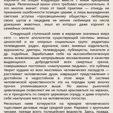
хоронить на общих кладбищах вместе с иным крещеным
людом. Религиозный канон этого требовал неукоснительно. А
это многое значит: отказ от такой практики — отнюдь не
признание ошибочности позиции церкви, а лишь вынужденная
светская уступка «просвещенному обществу», любящему
своих шутов и лицедеев не менее любимцев из числа
домашних животных, иных из которых даже хоронят в
семейных склепах.
Следующей ступенькой ниже в иерархии значимых мира
сего — место апологетов существующей системы земных
ценностей и ее опорных социальных групп: редакторы
телевидения, радио, журналов, газет, книжных издательств,
журналисты, дикторы, телеведущие, публицисты, писатели и
др. подобные. Зарабатывая себе на высокообеспеченную
жизнь всевозможным непрерывным восхвалением в качестве
выдающихся добродетелей всех смертных грехов,
совершаемых постоянно «наилучшими людьми», эта публика
творит худшие из всех мыслимых человеческих паскудств —
растлевает человеческие души, извращает представления о
достойном и недостойном в этом мире. В системе
человеческой нравственности эти на порядки хуже многих
прочих упоминавшихся выше. Но законы рыночной
цивилизации позволяют им не только красоваться на экранах,
но и преодолеть по смерти церковную ограду, и даже откупить
себе наилучшие места на человеческих погостах.
Несколько ниже котируются на ярмарке человеческого
тщеславия деловые люди средней руки. Наравне с крупными
чинами, прежде всего, полицейских ведомств. Здесь, правда,