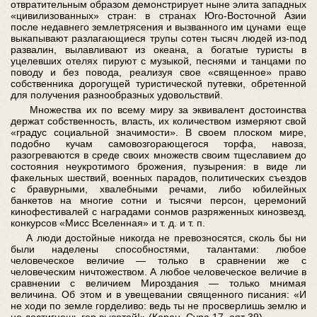
отвратительным образом демонстрирует ныне элита западных
«цивилизованных» стран: в странах Юго-Восточной Азии
после недавнего землетрясения и вызванного им цунами еще
выкапывают разлагающиеся трупы сотен тысяч людей из-под
развалин, вылавливают из океана, а богатые туристы в
уцелевших отелях пируют с музыкой, песнями и танцами по
поводу и без повода, реализуя свое «священное» право
собственника дорогущей туристической путевки, обретенной
для получения разнообразных удовольствий.
Множества их по всему миру за эквивалент достоинства
держат собственность, власть, их количеством измеряют свой
«градус социальной значимости». В своем плоском мире,
подобно кучам самовозгорающегося торфа, навоза,
разогреваются в среде своих множеств своим тщеславием до
состояния неукротимого брожения, пузырения: в виде ли
факельных шествий, военных парадов, политических съездов
с бравурными, хвалебными речами, либо юбилейных
банкетов на многие сотни и тысячи персон, церемоний
кинофестивалей с наградами сонмов разряженных кинозвезд,
конкурсов «Мисс Вселенная» и т. д. и т. п.
А люди достойные никогда не превозносятся, сколь бы ни
были наделены способностями, талантами: любое
человеческое величие — только в сравнении же с
человеческим ничтожеством. А любое человеческое величие в
сравнении с величием Мироздания — только мнимая
величина. Об этом и в увещевании священного писания: «И
не ходи по земле горделиво: ведь ты не просверлишь землю и