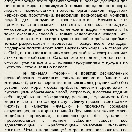
следует прежде всего противопоставить беспрецедентной для
животного мира, практикуемой только определенного сорта
людьми, извлекающими прибыль организацией индустрии
наркотиков, проституции, педофилии, порнографии, убийства
людей для получения трансплантатов. Называть эти
промыслы сатанинскими — клеветать на дьявола: его задача
— совращать души людей, но не жрать людей «живьем». На
такое оказались способны только человеческие изверги, чей
промысел в этом подвиде гнусных способов добычи прибыли
только разрастается и процветает. Прежде всего, благодаря
поддержке политических элит, церковного клира, не говоря уж
о СМИ, с готовностью принимающих любые «пожертвования»
этих человекообразных. Сатанинское же племя, скорее всего,
смотрит уже на все это с полным недоумением – нужда в их
«услугах» стремительно падает.
Не приемля «теорий» и практик бесчисленных
разнообразных стихийных социал-дарвинистов (многие из
которых о Дарвине, вероятно, и не слышали), рвущих себе без
устали, без меры любые прибыли, любыми средствами и
пускающими обретенное силой, хитростью, в составе кодл из
себе подобных на обжираловку, роскошь, недвижимость без
меры и счета, не следует эту публику прежде всего самим
числить в качестве «лучших» и прояснять сознание
окружающих, на которых лавиной обрушивается лживая масс-
медийная продукция, славословящая без устали и
превозносящая в полном забвении совести все
здравствующие и «работающие» животные инстинкты
«элиты». Чем в подавляющей мере и воспроизводится все