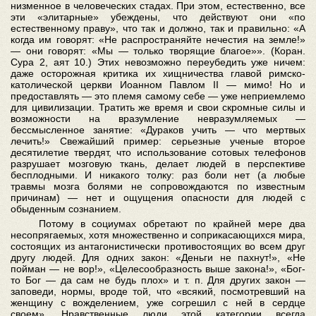
низменное в человеческих стадах. При этом, естественно, все
эти «элитарные» убеждены, что действуют они «по
естественному праву», что так и должно, так и правильно: «А
когда им говорят: «Не распространяйте нечестия на земле!»
— они говорят: «Мы — только творящие благое»». (Коран.
Сура 2, аят 10.) Этих невозможно переубедить уже ничем:
даже осторожная критика их хищничества главой римско-
католической церкви Иоанном Павлом II — мимо! Но и
предоставлять — это племя самому себе — уже неприемлемо
для цивилизации. Тратить же время и свои скромные силы и
возможности на вразумление невразумляемых —
бессмысленное занятие: «Дураков учить — что мертвых
лечить!» Свежайший пример: серьезные ученые второе
десятилетие твердят, что использование сотовых телефонов
разрушает мозговую ткань, делает людей в перспективе
бесплодными. И никакого толку: раз боли нет (а любые
травмы мозга болями не сопровождаются по известным
причинам) — нет и ощущения опасности для людей с
обыденным сознанием.
Потому в социумах обретают по крайней мере два
несопрягаемых, хотя множественно и соприкасающихся мира,
состоящих из антагонистически противостоящих во всем друг
другу людей. Для одних закон: «Деньги не пахнут!», «Не
пойман — не вор!», «Целесообразность выше закона!», «Бог-
то Бог — да сам не будь плох» и т. п. Для других закон —
заповеди, нормы, вроде той, что «всякий, посмотревший на
женщину с вожделением, уже согрешил с ней в сердце
своем». Нравственные люди этой категории всегда