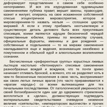
деформирует представление о самом себе особенно
непоправимо. И вся эта изуродованная чудовищными
самомнениями публика правит, вершит законы, правосудие,
казнит и милует, опираясь на свое искаженное собственной
спесью эгоцентричное мировосприятие, которое и
мировоззрением-то назвать нельзя — сплошное царство
миражей. А если к этому прибавить неотъемлемую и
существенную деталь делового быта всех преуспевших
спесивцев, коими являются идущие бесконечной чередой
торжественные юбилеи, приемы по множеству случаев,
официальные фуршеты, именины и дни рождения —
собственные и подельников — то на миражи самомнения
накладываются еще и видения, возникающие неизбежно в
помутненном и обильной едой и алкогольными возлияниями
сознании.
Бесчисленные «референтные группы» корыстных лживых
льстецов настолько «бетонируют» спесивые самомнения
разнообразных вождей и вождиков, что те почти зримо
начинают отливать бронзой, а всякого, кто не разделяет хоть в
чем-то бесконечные песнопения в свою честь, воспринимают
как своих лютых личных врагов (что часто приравнивается к
«врагам народа») со всеми вытекающими для тех
печальными последствиями. От патологической уверенности в
своей богоизбранности один шаг до одержимого стремления
воплотиться в «делах», долженствующих подтвердить
материальными свидетельствами очевидное неземное
величие «сиятельств», «императорских высочеств» и прочих