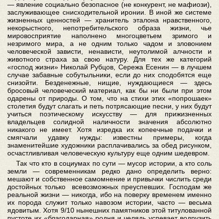
— явление социально безопасное (не конкурент, не мафиози),
заслуживающее снисходительной иронии. В иной же системе
жизненных ценностей — хранитель эталона нравственного,
некорыстного, непотребительского образа жизни, чье
мировосприятие наполнено многоцветьем зримого и
незримого мира, а не одним только чадом и зловонием
человеческой зависти, ненависти, неутолимой алчности и
животного страха за свою натуру. Для тех же категорий
«господ жизни» Николай Рубцов, Сережа Есенин — в лучшем
случае забавные собутыльники, если до них сподобятся еще
снизойти. Безденежные, нищие, нуждающиеся — здесь
бросовый человеческий материал, как бы ни были при этом
одарены от природы. О том, что на стихи этих «попрошаек»
столетия будут слагать и петь потрясающие песни, у них будут
учиться поэтическому искусству — для прижизненных
владельцев солидной наличности значения абсолютно
никакого не имеет. Хотя изредка их копеечные подачки и
смягчали удавку нужды: известны примеры, когда
знаменитейшие художники расплачивались за обед рисунком,
осчастливливая человеческую культуру еще одним шедевром.
Так что кто в социумах по сути — мусор истории, а кто соль
земли — современникам редко дано определить верно:
мешают и собственное самомнение и привычки числить среди
достойных только всевозможных преуспевших. Господам же
реальной жизни — никогда, ибо на поверку временем именно
их порода служит только навозом истории, часто — весьма
ядовитым. Хотя 9/10 нынешних памятников этой титулованной
пустоте их «благодарная» родня и челядь успевает водрузить