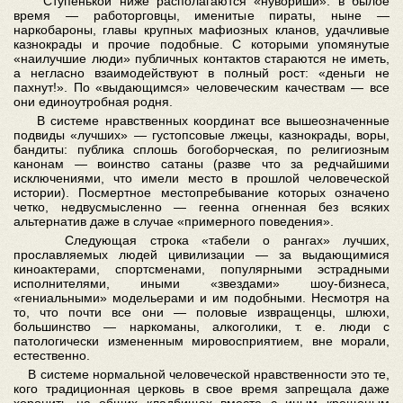
Ступенькой ниже располагаются «нувориши»: в былое
время — работорговцы, именитые пираты, ныне —
наркобароны, главы крупных мафиозных кланов, удачливые
казнокрады и прочие подобные. С которыми упомянутые
«наилучшие люди» публичных контактов стараются не иметь,
а негласно взаимодействуют в полный рост: «деньги не
пахнут!». По «выдающимся» человеческим качествам — все
они единоутробная родня.
В системе нравственных координат все вышеозначенные
подвиды «лучших» — густопсовые лжецы, казнокрады, воры,
бандиты: публика сплошь богоборческая, по религиозным
канонам — воинство сатаны (разве что за редчайшими
исключениями, что имели место в прошлой человеческой
истории). Посмертное местопребывание которых означено
четко, недвусмысленно — геенна огненная без всяких
альтернатив даже в случае «примерного поведения».
Следующая строка «табели о рангах» лучших,
прославляемых людей цивилизации — за выдающимися
киноактерами, спортсменами, популярными эстрадными
исполнителями, иными «звездами» шоу-бизнеса,
«гениальными» модельерами и им подобными. Несмотря на
то, что почти все они — половые извращенцы, шлюхи,
большинство — наркоманы, алкоголики, т. е. люди с
патологически измененным мировосприятием, вне морали,
естественно.
В системе нормальной человеческой нравственности это те,
кого традиционная церковь в свое время запрещала даже