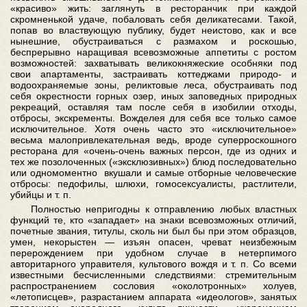
«красиво» жить: заглянуть в ресторанчик при каждой
скромненькой удаче, побаловать себя деликатесами. Такой,
попав во властвующую публику, будет неистово, как и все
нынешние, обустраиваться с размахом и роскошью,
беспрерывно наращивая всевозможные аппетиты с ростом
возможностей: захватывать великокняжеские особняки под
свои апартаменты, застраивать коттеджами природо- и
водоохраняемые зоны, реликтовые леса, обустраивать под
себя окрестности горных озер, иных заповедных природных
рекреаций, оставляя там после себя в изобилии отходы,
отбросы, экскременты. Вожделея для себя все только самое
исключительное. Хотя очень часто это «исключительное»
весьма малопривлекательная ведь, вроде суперроскошного
ресторана для «очень-очень важных персон, где из одних и
тех же позолоченных («эксклюзивных») блюд последовательно
или одномоментно вкушали и самые отборные человеческие
отбросы: педофилы, шлюхи, гомосексуалисты, растлители,
убийцы и т. п.
Полностью непригодны к отправлению любых властных
функций те, кто «западает» на знаки всевозможных отличий,
почетные звания, титулы, сколь ни был бы при этом образцов,
умен, некорыстен — изъян опасен, чреват неизбежным
перерождением при удобном случае в нетерпимого
авторитарного управителя, культового вождя и т. п. Со всеми
известными бесчисленными следствиями: стремительным
распространением сословия «околотронных» холуев,
«летописцев», разрастанием аппарата «идеологов», занятых