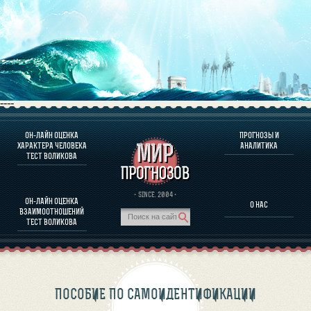
----
ОН-ЛАЙН ОЦЕНКА
ПРОГНОЗЫ И
О ПРОГРАММЕ
ХАРАКТЕРА ЧЕЛОВЕКА
АНАЛИТИКА
ТЕСТ ВОЛИКОВА
ОЦЕНКА ХАРАКТЕРA ЧЕЛОВЕКА
ОЦЕНКА ХАРАКТЕРА ВЫДАЮЩИХСЯ ЛИЧНОСТЕЙ
О ПРОГРАММЕ
· SINCE. 2004 ·
ОН-ЛАЙН ОЦЕНКА
О НАС
ТЕСТ НА СОВМЕСТИМОСТЬ ВОЛИКОВА
ВЗАИМООТНОШЕНИЙ
ПРОГНОЗЫ И АНАЛИТИКА
ТЕСТ ВОЛИКОВА
ПОСОБИЕ ПО САМОИДЕНТИФИКАЦИИ