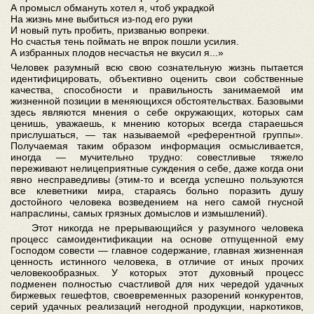
А промысл обмануть хотел я, чтоб украдкой
На жизнь мне выбиться из-под его руки
И новый путь пробить, призванью вопреки.
Но счастья тень поймать не впрок пошли усилия.
А избранных плодов несчастья не вкусил я...»
Человек разумный всю свою сознательную жизнь пытается
идентифицировать, объективно оценить свои собственные
качества, способности и правильность занимаемой им
жизненной позиции в меняющихся обстоятельствах. Базовыми
здесь являются мнения о себе окружающих, которых сам
ценишь, уважаешь, к мнению которых всегда стараешься
прислушаться, — так называемой «референтной группы».
Получаемая таким образом информация осмысливается,
иногда — мучительно трудно: совестливые тяжело
переживают нелицеприятные суждения о себе, даже когда они
явно несправедливы (этим-то и всегда успешно пользуются
все клеветники мира, стараясь больно поразить душу
достойного человека возведением на него самой гнусной
напраслины, самых грязных домыслов и измышлений).
Этот никогда не прерывающийся у разумного человека
процесс самоидентификации на основе отпущенной ему
Господом совести — главное содержание, главная жизненная
ценность истинного человека, в отличие от иных прочих
человекообразных. У которых этот духовный процесс
подменен полностью счастливой для них чередой удачных
биржевых гешефтов, своевременных разорений конкурентов,
серий удачных реализаций негодной продукции, наркотиков,