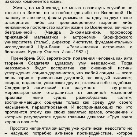
из своих компонентов жизнь.
Жизнь, на мой взгляд, не могла возникнуть случайно не
только на Земле, но и вообще где-либо во Вселенной. По
нашему мышлению, факты указывают на одну из двух явных
альтернатив: либо акт преднамеренного творения, либо
неизменное постоянство картин жизни во Вселенной, вечной и
безграничной». (Чандра Викрамасингхе, профессор
прикладной математики и астрономии Кардиффского
университета (Уэльс), директор Института фундаментальных
исследований Шри-Ланки. «Размышления астронома о
биологии». Курьер Юнеско. Июнь 1982 г.)
Пренебречь 50% вероятности появления человека как акта
творения Создателя здравому уму невозможно. Тогда
невозможно будет восприятие как очевидной истины
утверждения социал-дарвинистов, что любой социум — всего
лишь вариант тривиальных джунглей, где каждый выживает,
сжирая, подавляя, уничтожая других, включая себе подобных.
Следующий логический шаг разумного — внутренне,
мировоззренчески отстраниться от звериной жизненной
практики ныне сущих разнообразных «элит»,
воспринимающих социумы только как среду для своего
насыщения, паразитирования. И воспринимающих тех, кто
противится этому, как своих заклятых врагов, отношение к
которым регулируется одним главным девизом: «Труп врага
хорошо пахнет!»
Простого неприятия зачастую уже критически недостаточно
– насущно потребно активное противодействие, которое