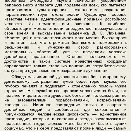
творением очередного «культа личности», укоренением
репрессивного аппарата для подавления всех, кто пытается
противостоять культотворению, технологиям разрастания
паразитических групп около власти. Существуют, хорошо
известны четкие идентификационные признаки достойного
человека. Их немного, они очевидны. К наиболее
объемлющим можно отнести определение, прозвучавшее в
свое время в высказывании академика Д. С. Лихачева:
«Настоящий интеллигент занимает мало места». Вывод прост
и понятен: все, что стремится без всякого торможения к
расширению и умножению своих разнообразных
материальных обретений, уже за пределами человека
достойного, нравственного. Степень человеческого же
достоинства в такой системе нравственных координат
определяется только степенью понижения потребительского
статуса при одновременном разрастании духовности.
Обладатель истинной духовности способен к искреннему,
деятельному состраданию чужой беде, горю, мукам, его
глубоко печалят и подвигают к стремлению помочь чужие
страдания. Не случайно все пророки человечества были, как
правило, и целителями душевных болезней, телесных ран, но
не завоевателями, поработителями, истребителями
«неверных». Истинное сострадание только и сопрягает
достойных людей в сообщества, где сохраняется и
приумножается человеческая духовность — единственное
противоядие, которым в состоянии всегда воспользоваться
нравственные люди, сколько мало бы их ни было в сущих
социумах. Что из себя представляют прочие люди — самым