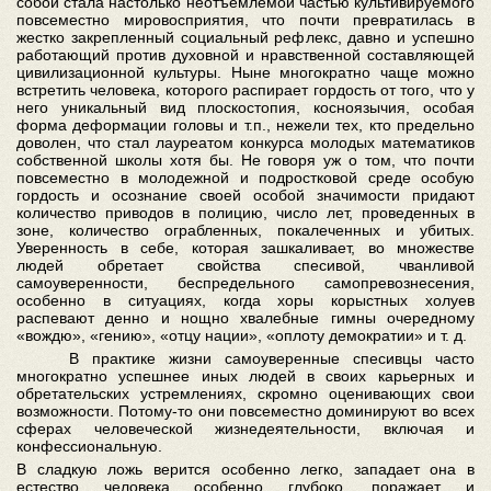
собой стала настолько неотъемлемой частью культивируемого
повсеместно мировосприятия, что почти превратилась в
жестко закрепленный социальный рефлекс, давно и успешно
работающий против духовной и нравственной составляющей
цивилизационной культуры. Ныне многократно чаще можно
встретить человека, которого распирает гордость от того, что у
него уникальный вид плоскостопия, косноязычия, особая
форма деформации головы и т.п., нежели тех, кто предельно
доволен, что стал лауреатом конкурса молодых математиков
собственной школы хотя бы. Не говоря уж о том, что почти
повсеместно в молодежной и подростковой среде особую
гордость и осознание своей особой значимости придают
количество приводов в полицию, число лет, проведенных в
зоне, количество ограбленных, покалеченных и убитых.
Уверенность в себе, которая зашкаливает, во множестве
людей обретает свойства спесивой, чванливой
самоуверенности, беспредельного самопревознесения,
особенно в ситуациях, когда хоры корыстных холуев
распевают денно и нощно хвалебные гимны очередному
«вождю», «гению», «отцу нации», «оплоту демократии» и т. д.
В практике жизни самоуверенные спесивцы часто
многократно успешнее иных людей в своих карьерных и
обретательских устремлениях, скромно оценивающих свои
возможности. Потому-то они повсеместно доминируют во всех
сферах человеческой жизнедеятельности, включая и
конфессиональную.
В сладкую ложь верится особенно легко, западает она в
естество человека особенно глубоко, поражает и