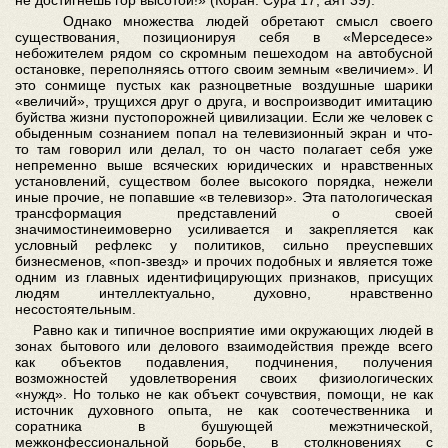
не достигнешь гор высотой!» (Коран. Сура 17, аят 39).
Однако множества людей обретают смысл своего
существования, позиционируя себя в «Мерседесе»
небожителем рядом со скромным пешеходом на автобусной
остановке, переполняясь оттого своим земным «величием». И
это сонмище пустых как разноцветные воздушные шарики
«величий», трущихся друг о друга, и воспроизводит имитацию
буйства жизни пустопорожней цивилизации. Если же человек с
обыденным сознанием попал на телевизионный экран и что-
то там говорил или делал, то он часто полагает себя уже
непременно выше всяческих юридических и нравственных
установлений, существом более высокого порядка, нежели
иные прочие, не попавшие «в телевизор». Эта патологическая
трансформация представлений о своей
значимостинеимоверно усиливается и закрепляется как
условный рефлекс у политиков, сильно преуспевших
бизнесменов, «поп-звезд» и прочих подобных и является тоже
одним из главных идентифицирующих признаков, присущих
людям интеллектуально, духовно, нравственно
несостоятельным.
Равно как и типичное восприятие ими окружающих людей в
зонах бытового или делового взаимодействия прежде всего
как объектов подавления, подчинения, получения
возможностей удовлетворения своих физиологических
«нужд». Но только не как объект сочувствия, помощи, не как
источник духовного опыта, не как соотечественника и
соратника в бушующей межэтнической,
межконфессиональной борьбе, в столкновениях с