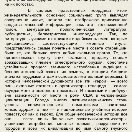
на их погостах.
В системе нравственных координат итоги
жизнедеятельности основных социальных групп выглядят
совершенно иначе, нежели это изображают прижизненно
средства массовой информации, весь этот телевизионный
гомон, мемуарная, приключенческая литература,
публицистика, беллетристика, кинопродукция. Так, по
литературе, лучшими охотниками индейских племен, которым
присваивались соответствующие именные титулы,
представлялись самые почетные места в совете старейшин,
были те, кто больше всего добыл скальпов врагов. Те, кто
организовывал скупку этих скальпов, продажу воинам
враждовавших племен огнестрельного оружия, обеспечив
устойчивый процесс взаимного истребления индейцев и
беспрепятственный захват их земель, в истории Америки
значатся мудрыми отцами-основателями великой державы. В
истории человеческой духовности все эти «герои» — всего
лишь активные статисты и организаторы геноцида — самого
осуждаемого и позорного промысла. И таковыми и пребудут,
вне зависимости от места и роли США в человеческой
цивилизации. Города многих латиноамериканских стран
усеяны величественными памятниками воителям-
конкистадорам, о них — и национальные учебники истории
повествуют как о героях. Для общечеловеческой истории все
они — всего лишь банальные захватчики-колонизаторы,
учинившие истребление местных племен, разрушение их
городов и всей их цивилизации во имя самого гнусного