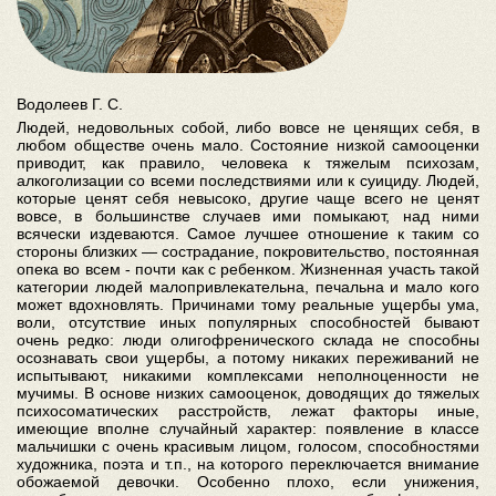
Водолеев Г. С.
Людей, недовольных собой, либо вовсе не ценящих себя, в
любом обществе очень мало. Состояние низкой самооценки
приводит, как правило, человека к тяжелым психозам,
алкоголизации со всеми последствиями или к суициду. Людей,
которые ценят себя невысоко, другие чаще всего не ценят
вовсе, в большинстве случаев ими помыкают, над ними
всячески издеваются. Самое лучшее отношение к таким со
стороны близких — сострадание, покровительство, постоянная
опека во всем - почти как с ребенком. Жизненная участь такой
категории людей малопривлекательна, печальна и мало кого
может вдохновлять. Причинами тому реальные ущербы ума,
воли, отсутствие иных популярных способностей бывают
очень редко: люди олигофренического склада не способны
осознавать свои ущербы, а потому никаких переживаний не
испытывают, никакими комплексами неполноценности не
мучимы. В основе низких самооценок, доводящих до тяжелых
психосоматических расстройств, лежат факторы иные,
имеющие вполне случайный характер: появление в классе
мальчишки с очень красивым лицом, голосом, способностями
художника, поэта и т.п., на которого переключается внимание
обожаемой девочки. Особенно плохо, если унижения,