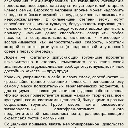
оскорбления с акцентированием на какие-либо физические
недостатки, несовершенства звучат из уст родителей, старших
членов семьи. Взрослого человека вполне может надломить
череда семейных и служебных неудач, усиленных домыслами
недоброжелателей. В сильнейшей степени этому могут
способствовать низкая культура, бездуховность окружающего
человека микросоциума, в среде которого высоко ценятся, к
примеру, наличие денег, способность совершить любое
насилие, а сострадательность, склонность к милосердию
воспринимаются как непростительная слабость, носители
которой жестоко третируются (в подростковой и уголовной
среде в первую очередь).
Людей же, фатально допускающих грубейшие просчеты
исключительно в сторону немыслимого завышения своей
значимости или домысливания вообще отсутствующих личных
достойных качеств, — пруд пруди.
Конечно, уверенность в себе, в своих силах, способностях —
чрезвычайно ценное состояние человека, приносящее ему
самому массу положительных терапевтических эффектов, а
для социума — являющее активного, дееспособного члена.
Что всячески приветствуется всеми жанрами творчества, всей
культурой, всеми системами ценностей, бытующими в разных
социальных группах. Грубо говоря, почти повсеместно
жизнерадостный олигофрен-оптимист много
предпочтительней меланхолика-поэта, распространяющего
окрест себя густой смог уныния.
Социальная привычка являть немотивированное довольство