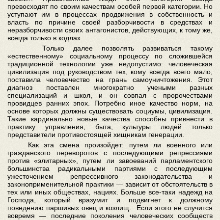
превосходят по своим качествам особей первой категории. Но
уступают им в процессах продвижения в собственность и
власть по причине своей разборчивости в средствах и
неразборчивости своих антагонистов, действующих, к тому же,
всегда только в кодлах.
Только далее позволять развиваться такому
«естественному» социальному процессу по сложившейся
традиционной технологии уже недопустимо: человеческая
цивилизация под руководством тех, кому всегда всего мало,
поставила человечество на грань самоуничтожения. Этот
диагноз поставлен многократно учеными разных
специализаций и школ, и он совпал с пророчествами
провидцев ранних эпох. Потребно иное качество норм, на
основе которых должны существовать социумы, цивилизация.
Такие кардинально новые качества способны привнести в
практику управления, быта, культуры людей только
представители противостоящей хищникам генерации.
Как эта смена произойдет: путем ли военного или
гражданского переворотов с последующими репрессиями
против «элитарных», путем ли завоеваний парламентского
большинства радикальными партиями с последующим
ужесточением репрессивного законодательства и
законоприменительной практики — зависит от обстоятельств в
тех или иных обществах, нациях. Больше все-таки надежд на
Господа, который вразумит и подвигнет к должному
поведению паршивых овец и козлищ. Если этого не случится
вовремя — последние поколения человеческих сообществ