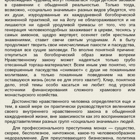
в сравнении с обыденной реальностью. Только тогда,
возможно, «социально значимые» разных видов убедятся, что
их души, изуродованные их каждодневной богоборческой
жизненной практикой, ни на йоту не облагораживаются и не
лишаются ни одной уродливой гримасы от того, что эта
генерация человекоподобных захаживает в церкви, теснясь у
самых амвонов, щедро жертвует, осеняет себя крестными
знамениями, ставит свечи святым угодникам. А в быту
продолжает творить свои неисчислимые пакости и паскудства,
попирая все сущие заповеди. По вполне понятной причине:
откупиться за богоборческий образ жизни вопреки
Нравственному закону может надеяться только грубо
отесанный торгаш-материалист. Всем иным уже понятно, что
совершенные паскудства «снимают» с души не покаянными
молитвами, а только покаянным поведением на всю
оставшуюся жизнь (если ее для этого хватит!). Клир, понятное
дело, этой темы особо касаться не любит: под угрозой
источники финансирования сложного храмового или
монастырского хозяйства.
Достоинство нравственного человека определяется еще и
тем, в какой мере он практически руководствуется велениями
своего внутреннего нравственного закона в обыденной
каждодневной жизни, вне зависимости как это воспринимается
представителями разных групп «социально значимых» людей.
Для профессионального преступника монах — существо,
скорее, бесполезное, ничтожное, какое-то человекообразное
недоразумение. Для преуспевающего бизнесмена, политика