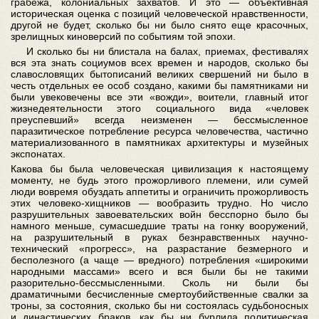
грабежа, колониальных захватов. И это — объективная
историческая оценка с позиций человеческой нравственности,
другой не будет, сколько бы ни было снято еще красочных,
зрелищных киноверсий по событиям той эпохи.
И сколько бы ни блистала на балах, приемах, фестивалях
вся эта знать социумов всех времен и народов, сколько бы
славословящих бытописаний великих свершений ни было в
честь отдельных ее особ создано, какими бы памятниками ни
были увековечены все эти «вожди», воители, главный итог
жизнедеятельности этого социального вида «человек
преуспевший» всегда неизменен — бессмысленное
паразитическое потребление ресурса человечества, частично
материализованного в памятниках архитектуры и музейных
экспонатах.
Какова бы была человеческая цивилизация к настоящему
моменту, не будь этого прожорливого племени, или сумей
люди вовремя обуздать аппетиты и ограничить прожорливость
этих человеко-хищников — вообразить трудно. Но число
разрушительных завоевательских войн бесспорно было бы
намного меньше, сумасшедшие траты на гонку вооружений,
на разрушительный в руках безнравственных научно-
технический «прогресс», на разрастание безмерного и
бесполезного (а чаще — вредного) потребления «широкими
народными массами» всего и вся были бы не такими
разорительно-бессмысленными. Сколь ни были бы
драматичными бесчисленные смертоубийственные свалки за
троны, за состояния, сколько бы ни состоялась судьбоносных
и династических браков, как бы ни бурлила политическая