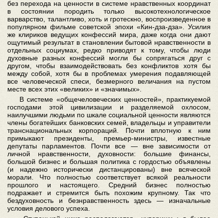
без перехода на ценности в системе нравственных координат
в состоянии породить только высокотехнологическое
варварство, талантливо, хоть и гротескно, воспроизведенное в
популярном фильме советской эпохи «Кин-дза-дза». Усилия
же клириков ведущих конфессий мира, даже когда они дают
ощутимый результат в становлении бытовой нравственности в
отдельных социумах, редко приводят к тому, чтобы люди
духовные разных конфессий могли бы сопрягаться друг с
другом, чтобы взаимодействовать без конфликтов хотя бы
между собой, хотя бы в проблемах умерения подавляющей
все человеческой спеси, безмерного величания на пустом
месте всех этих «великих» и «значимых».
В системе «общечеловеческих ценностей», практикуемой
господами этой цивилизации и разделяемой охлосом,
наилучшими людьми по шкале социальной ценности являются
члены богатейших банковских семей, владельцы и управители
транснациональных корпораций. Почти вплотную к ним
примыкают президенты, премьер-министры, известные
депутаты парламентов. Почти все — вне зависимости от
личной нравственности, духовности: большие финансы,
большой бизнес и большая политика с гордостью объявлены
(и надежно исторически дистанцированы) вне всяческой
морали. Что полностью соответствует всякой реальности
прошлого и настоящего. Средний бизнес полностью
подражает и стремится быть похожим крупному. Так что
бездуховность и безнравственность здесь — изначальные
условия делового успеха.