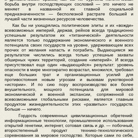
борьба внутри господствующих сословий — это ничего не
меняет в названной их главной социальной
предназначенности — бесполезной растрате большей и
лучшей части жизненных ресурсов человечества.
Как бы ни ухищрялись политические элиты и их «вожди»
всевозможных империй, держав, рейхов всегда традиционно
успешным результатом их «титанической» деятельности
является только поддержание экономического и военного
потенциала своих государств на уровне, удерживающем всех
прочих от желания напасть и пограбить. Выдающимся же
результатом числились всегда только успешные захваты
обширных чужих территорий, создание «империй». И всегда
присутствовал еще один «выдающийся» результат: уровень
опасности в мире многократно возрастал, множился, требовал
еще больших трат и организационных усилий для
противостояния новым угрозам и вызовам рукотворной
«истории». И по сию пору воспроизводство все более
внушительного, мощного потенциала для мировой
экономической и военной экспансии, сопряженной со
всевозможными глобальными рисками, является главным
продуктом жизнедеятельности этих «развитых» государств.
Больше — ничего.
Гордость современных цивилизационных обретений:
информационные технологии, промышленное использование
открытий генетики, интернет, сотовая связь и др. — побочный,
второстепенный продукт технико-технологического
соревнования за мировое господство. Которые сами по себе,