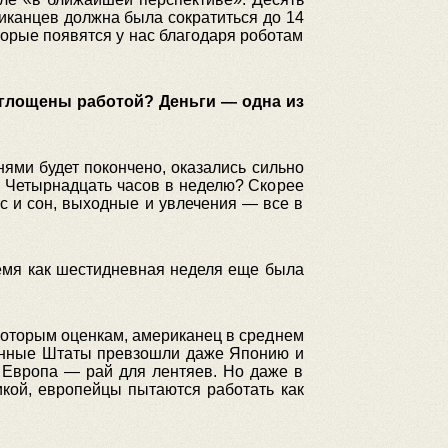
риканцев должна была сократиться до 14
торые появятся у нас благодаря роботам
оглощены работой? Деньги — одна из
нями будет покончено, оказались сильно
ь. Четырнадцать часов в неделю? Скорее
кс и сон, выходные и увлечения — все в
ремя как шестидневная неделя еще была
которым оценкам, американец в среднем
иненные Штаты превзошли даже Японию и
 Европа — рай для лентяев. Но даже в
икой, европейцы пытаются работать как