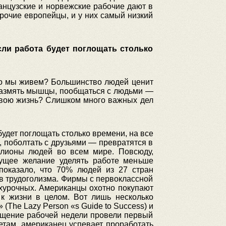
анцузские и норвежские рабочие дают в
рочие европейцы, и у них самый низкий
ли работа будет поглощать столько
его мы живем? Большинство людей ценит
оразмять мышцы, пообщаться с людьми —
 свою жизнь? Слишком много важных дел
удет поглощать столько времени, на все
, поболтать с друзьями — превратятся в
ллионы людей во всем мире. Повсюду,
тущее желание уделять работе меньше
показало, что 70% людей из 27 стран
в трудоголизма. Фирмы с первоклассной
рхурочных. Американцы охотно покупают
 к жизни в целом. Вот лишь несколько
 (The Lazy Person «s Guide to Success) и
кращение рабочей недели провели первый
етам, американец успевает проработать