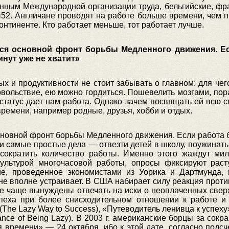
нным Международной организации труда, бельгийские, фр
52. Англичане проводят на работе больше времени, чем п
нтиненте. Кто работает меньше, тот работает лучше.
тся основной фронт борьбы Медленного движения. Ес
инут уже не хватит»
ых и продуктивности не стоит забывать о главном: для ч
довольствие, ею можно гордиться. Пошевелить мозгами, п
статус дает нам работа. Однако зачем посвящать ей всю
ремени, например родные, друзья, хобби и отдых.
новной фронт борьбы Медленного движения. Если работа б
, и самые простые дела — отвезти детей в школу, поужинать
 сократить количество работы. Именно этого жаждут ми
культурой многочасовой работы, опросы фиксируют рас
е, проведенное экономистами из Уорика и Дартмунда, 
не вполне устраивает. В США набирает силу реакция проти
 все чаще вынуждены отвечать на иски о неоплаченных све
успеха при более снисходительном отношении к работе и
The Lazy Way to Success), «Путеводитель ленивца к успеху»
nce of Being Lazy). В 2003 г. американские борцы за со
ремени» — 24 октября, ибо к этой дате, согласно подсч