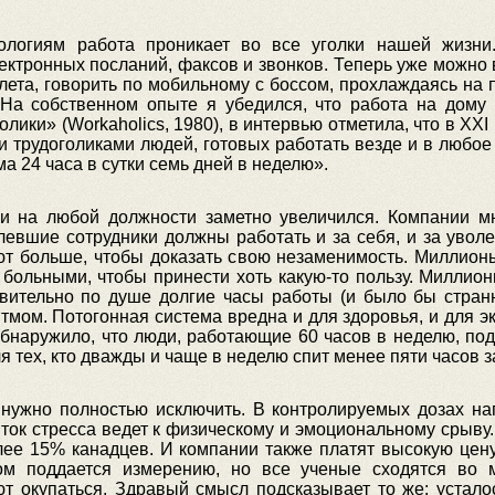
ологиям работа проникает во все уголки нашей жизни.
ктронных посланий, факсов и звонков. Теперь уже можно 
лета, говорить по мобильному с боссом, прохлаждаясь на п
. На собственном опыте я убедился, что работа на дому
лики» (Workaholics, 1980), в интервью отметила, что в XX
 трудоголиками людей, готовых работать везде и в любое 
ма 24 часа в сутки семь дней в неделю».
и на любой должности заметно увеличился. Компании м
елевшие сотрудники должны работать и за себя, и за увол
т больше, чтобы доказать свою незаменимость. Миллионы
больными, чтобы принести хоть какую-то пользу. Миллион
твительно по душе долгие часы работы (и было бы странн
итмом. Потогонная система вредна и для здоровья, и для 
обнаружило, что люди, работающие 60 часов в неделю, по
 тех, кто дважды и чаще в неделю спит менее пяти часов за
е нужно полностью исключить. В контролируемых дозах н
ок стресса ведет к физическому и эмоциональному срыву.
ее 15% канадцев. И компании также платят высокую цену 
удом поддается измерению, но все ученые сходятся во 
 окупаться. Здравый смысл подсказывает то же: усталос