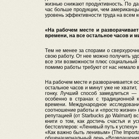
жизнью снижают продуктивность. По да
час больше продукции, чем американцы
уровень эффективности труда на всем ко
«На рабочем месте и разворачивае
времени, на все остальное часов и м
Тем не менее за спорами о сверхурочн
свою работу. От нее можно получить у
все эти возможности плюс социальный 
помимо работы требуют от нас немало в
На рабочем месте и разворачивается ос
остальное часов и минут уже не хватит
гонку. Лучший способ замедлиться —
особенно в странах с традиционной 
времени. Международное исследовани
соотношение работы и «просто жизни» 
репутацией (от Starbucks до Walmart)
книги о том, как достичь счастья и 
бестселлеров: «Ленивый путь к успеху» (
«Как важно быть ленивым» (The Importa
общенациональный день «Возвращения в