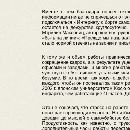
Вместе с тем благодаря новым техн
информации нигде не спрячешься от эле
подключаться к Интернету с борта само
остается на дежурстве круглосуточно
Мэрилин Макловиц, автор книги «Трудого
«быть на линии»: «Прежде мы называли
стало нормой отвечать на звонки и пись
К тому же и объем работы практическ
сокращение кадров, а в результате уц
офисами и заводами, и многие работаю
чувствуют себя слишком усталыми или 
безумие. В то время как кому-то дейс
каждого, чтобы он поспевал за таким р
2002 г. японским университетом Кюсю 
инфаркта, чем работающие 40 часов. Для
Это не означает, что стресс на работ
повышает производительность. Но избыт
доводит до мыслей о самоубийстве бол
Продуктивность, как известно, с тр
дополнительные часы работы перестают