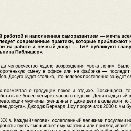
й работой и наполненная саморазвитием — мечта все
ледует современные практики, которые приближают 
 сон на работе и вечный досуг — T&P публикуют главу
льпина Паблишер».
да человечество ждало возрождения «века лени». Было
 коротенькую смену в офисе или на фабрике — последит
ся. Досуга будет столько, что человек постепенно забудет с
возмечтал о грядущем покое и отдыхе. Восхищаясь тех
работать не более четырех часов в неделю. Девятнадцатый 
еволюции мужчины, женщины и даже дети вкалывали по 15 
век досуга». Джордж Бернард Шоу пророчил: к 2000 г. мы бу
 XX в. Каждый человек, ослепленный великими посулами нов
а роботы пусть смешивают ему мартини или приглядывают з
 морально подготовиться к четырехдневной рабочей неде