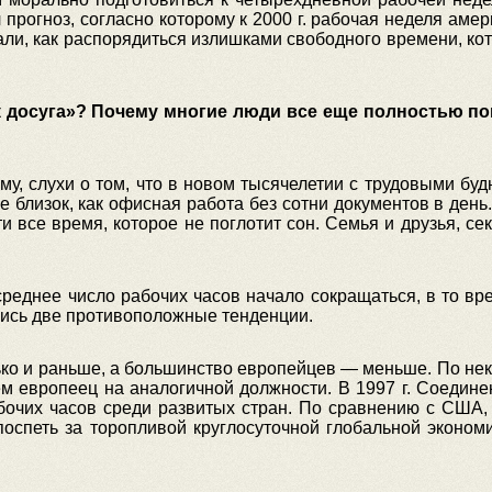
 прогноз, согласно которому к 2000 г. рабочая неделя аме
адали, как распорядиться излишками свободного времени, ко
 досуга»? Почему многие люди все еще полностью п
ему, слухи о том, что в новом тысячелетии с трудовыми буд
е близок, как офисная работа без сотни документов в ден
ти все время, которое не поглотит сон. Семья и друзья, се
 среднее число рабочих часов начало сокращаться, в то в
лись две противоположные тенденции.
ько и раньше, а большинство европейцев — меньше. По не
чем европеец на аналогичной должности. В 1997 г. Соед
абочих часов среди развитых стран. По сравнению с США,
поспеть за торопливой круглосуточной глобальной эконом