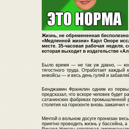
Жизнь, не обремененная бесполезно
«Медленной жизни» Карл Оноре исс
месте. 35-часовая рабочая неделя,
которая выходит в издательстве «А
Было время — не так уж давно, — ког
тягостного труда. Отработает каждый
инвойсы — и весь день гуляй и забавляй
Бенджамин Франклин одним из первых 
предсказал, что вскоре человек будет 
сатанинских фабриках промышленной р
столетия на горизонте вновь замаячил «
Мечтой о вольном досуге пронизан весь
приятно проводить жизнь у бассейна, 
Ричард Никсон советовал американцам