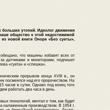
х больших утопий. Идеолог движения
наше общество к этой недостижимой
 из новой книги Оноре «Без суеты»,
 обещано, что машины избавят всех от
 за датчиками и мониторами, подпишет
лова «суета» и «спешка».
ническим прорывом конца XVIII в., он
век посмеялся над его пророчеством. На
часов в сутки. Однако под конец того
дем работать два часа в день.
ых технологий, мечтал о том, как будет
а налаженным производством. В 1954 г.
ле «в ближайшей перспективе». Десять