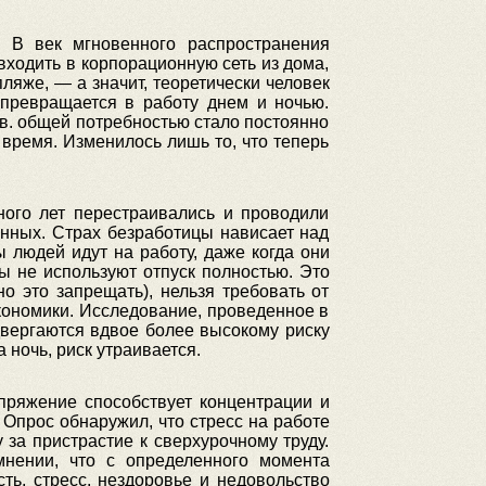
 В век мгновенного распространения
входить в корпорационную сеть из дома,
ляже, — а значит, теоретически человек
 превращается в работу днем и ночью.
I в. общей потребностью стало постоянно
время. Изменилось лишь то, что теперь
ного лет перестраивались и проводили
енных. Страх безработицы нависает над
 людей идут на работу, даже когда они
ы не используют отпуск полностью. Это
о это запрещать), нельзя требовать от
экономики. Исследование, проведенное в
двергаются вдвое более высокому риску
 ночь, риск утраивается.
апряжение способствует концентрации и
 Опрос обнаружил, что стресс на работе
за пристрастие к сверхурочному труду.
мнении, что с определенного момента
ть, стресс, нездоровье и недовольство