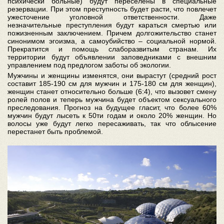
психически больные) будут переселены в специальные
резервации. При этом преступность будет расти, что повлечет
ужесточение уголовной ответственности. Даже
незначительные преступления будут караться смертью или
пожизненным заключением. Причем долгожительство станет
синонимом эгоизма, а самоубийство – социальной нормой.
Прекратится и помощь слаборазвитым странам. Их
территории будут объявлении заповедниками с внешним
управлением под предлогом заботы об экологии.
Мужчины и женщины изменятся, они вырастут (средний рост
составит 185-190 см для мужчин и 175-180 см для женщин),
женщин станет относительно больше (6:4), что вызовет смену
ролей полов и теперь мужчина будет объектом сексуального
преследования. Прогноз на будущее гласит, что более 60%
мужчин будут лысеть к 50ти годам и около 20% женщин. Но
волосы уже будут легко пересаживать, так что облысение
перестанет быть проблемой.