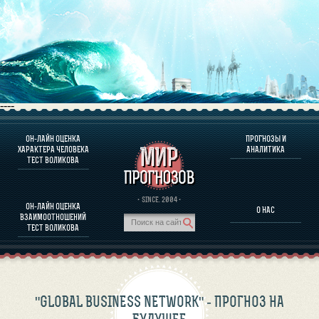
----
ОН-ЛАЙН ОЦЕНКА
ПРОГНОЗЫ И
О ПРОГРАММЕ
ХАРАКТЕРА ЧЕЛОВЕКА
АНАЛИТИКА
ТЕСТ ВОЛИКОВА
ОЦЕНКА ХАРАКТЕРA ЧЕЛОВЕКА
ОЦЕНКА ХАРАКТЕРА ВЫДАЮЩИХСЯ ЛИЧНОСТЕЙ
О ПРОГРАММЕ
· SINCE. 2004 ·
ОН-ЛАЙН ОЦЕНКА
О НАС
ТЕСТ НА СОВМЕСТИМОСТЬ ВОЛИКОВА
ВЗАИМООТНОШЕНИЙ
ПРОГНОЗЫ И АНАЛИТИКА
ТЕСТ ВОЛИКОВА
"GLOBAL BUSINESS NETWORK" - ПРОГНОЗ НА