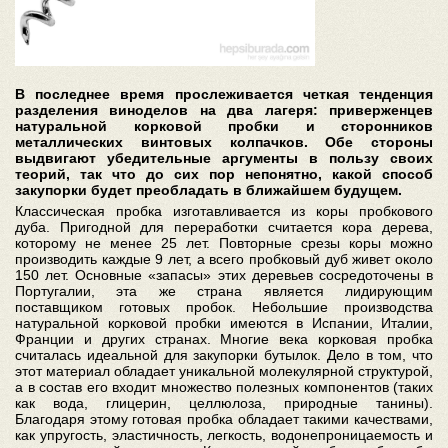
В последнее время прослеживается четкая тенденция
разделения виноделов на два лагеря: приверженцев
натуральной корковой пробки и сторонников
металлических винтовых колпачков. Обе стороны
выдвигают убедительные аргументы в пользу своих
теорий, так что до сих пор непонятно, какой способ
закупорки будет преобладать в ближайшем будущем.
Классическая пробка изготавливается из коры пробкового
дуба. Пригодной для переработки считается кора дерева,
которому не менее 25 лет. Повторные срезы коры можно
производить каждые 9 лет, а всего пробковый дуб живет около
150 лет. Основные «запасы» этих деревьев сосредоточены в
Португалии, эта же страна является лидирующим
поставщиком готовых пробок. Небольшие производства
натуральной корковой пробки имеются в Испании, Италии,
Франции и других странах. Многие века корковая пробка
считалась идеальной для закупорки бутылок. Дело в том, что
этот материал обладает уникальной молекулярной структурой,
а в состав его входит множество полезных компонентов (таких
как вода, глицерин, целлюлоза, природные танины).
Благодаря этому готовая пробка обладает такими качествами,
как упругость, эластичность, легкость, водонепроницаемость и