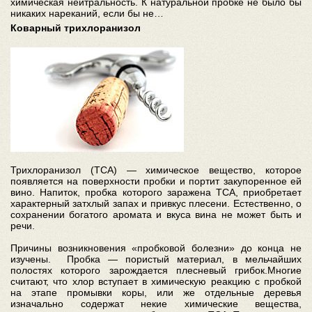
химическая нейтральность. К натуральной пробке не было бы
никаких нареканий, если бы не…
Коварный трихлоранизол
Трихлоранизол (ТСА) — химическое вещество, которое
появляется на поверхности пробки и портит закупоренное ей
вино. Напиток, пробка которого заражена TCA, приобретает
характерный затхлый запах и привкус плесени. Естественно, о
сохранении богатого аромата и вкуса вина не может быть и
речи.
Причины возникновения «пробковой болезни» до конца не
изучены. Пробка — пористый материал, в мельчайших
полостях которого зарождается плесневый грибок.Многие
считают, что хлор вступает в химическую реакцию с пробкой
на этапе промывки коры, или же отдельные деревья
изначально содержат некие химические вещества,