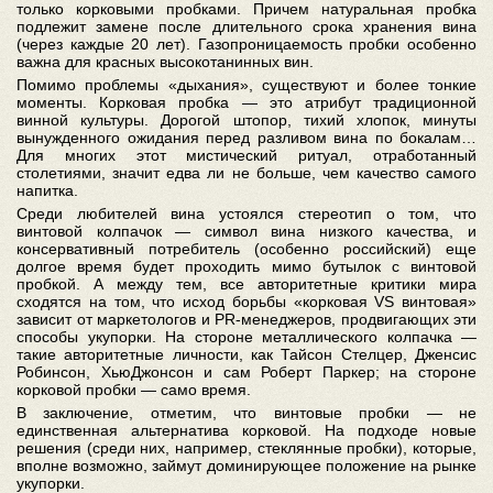
только корковыми пробками. Причем натуральная пробка
подлежит замене после длительного срока хранения вина
(через каждые 20 лет). Газопроницаемость пробки особенно
важна для красных высокотанинных вин.
Помимо проблемы «дыхания», существуют и более тонкие
моменты. Корковая пробка — это атрибут традиционной
винной культуры. Дорогой штопор, тихий хлопок, минуты
вынужденного ожидания перед разливом вина по бокалам…
Для многих этот мистический ритуал, отработанный
столетиями, значит едва ли не больше, чем качество самого
напитка.
Среди любителей вина устоялся стереотип о том, что
винтовой колпачок — символ вина низкого качества, и
консервативный потребитель (особенно российский) еще
долгое время будет проходить мимо бутылок с винтовой
пробкой. А между тем, все авторитетные критики мира
сходятся на том, что исход борьбы «корковая VS винтовая»
зависит от маркетологов и PR-менеджеров, продвигающих эти
способы укупорки. На стороне металлического колпачка —
такие авторитетные личности, как Тайсон Стелцер, Дженсис
Робинсон, ХьюДжонсон и сам Роберт Паркер; на стороне
корковой пробки — само время.
В заключение, отметим, что винтовые пробки — не
единственная альтернатива корковой. На подходе новые
решения (среди них, например, стеклянные пробки), которые,
вполне возможно, займут доминирующее положение на рынке
укупорки.