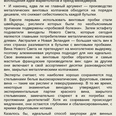
воплощения идей маркетологов и бренд-менеджеров.
• И наконец, едва ли не главный аргумент — производство
металлических винтовых колпачков обходится на порядок
дешевле, что снижает себестоимость каждой бутылки.
В Европе первыми использовать винтовые пробки стали
швейцарцы, рислинги которых были по необъяснимым
причинам подвержены «пробковой болезни». Затем эстафету
подхватили виноделы Нового Света, которые сегодня
являются главными потребителями металлических колпачков
длявин. Австралия и Новая Зеландия — большая часть вин в
этих странах разливается в бутылки с винтовыми пробками.
Вина Нового Света не претендуют на многолетнюю выдержку,
поэтому алюминиевая укупорка подходит для них идеально.
Свое внимание на винтовые пробки обратили и самые
маститые французские производители вин: один за другим
они включают в свой ассортимент десятки разновидностей
вин, закрытых металлическими колпачками.
Эксперты считают, что наиболее хорошо сохраняются под
стельвинами белые высокоароматические, фруктовые, свежие
вина — такие как рислинг и гевюрцтраминер. В то же время,
некоторые знаменитые виноделы утверждают, что
экспериментальные партии красного вина, закрытого
стельвинами, замечательно стареют в их погребах на
протяжении десятилетий! Хотя их созревание происходит
медленнее, они остаются глубокими и сбалансированными, с
яркими фруктовыми нотами.
Казалось бы, идеальный способ закупорки для винных