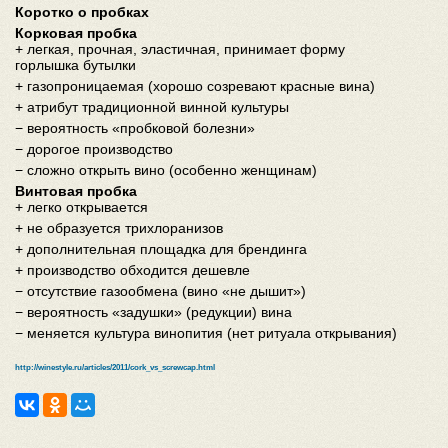
Коротко о пробках
Корковая пробка
+ легкая, прочная, эластичная, принимает форму
горлышка бутылки
+ газопроницаемая (хорошо созревают красные вина)
+ атрибут традиционной винной культуры
− вероятность «пробковой болезни»
− дорогое производство
− сложно открыть вино (особенно женщинам)
Винтовая пробка
+ легко открывается
+ не образуется трихлоранизов
+ дополнительная площадка для брендинга
+ производство обходится дешевле
− отсутствие газообмена (вино «не дышит»)
− вероятность «задушки» (редукции) вина
− меняется культура винопития (нет ритуала открывания)
http://winestyle.ru/articles/2011/cork_vs_screwcap.html