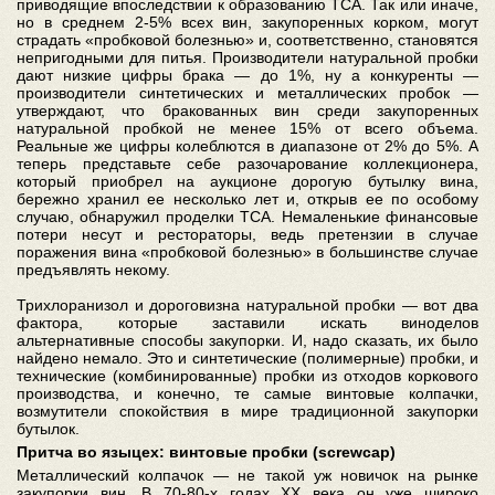
приводящие впоследствии к образованию ТСА. Так или иначе,
но в среднем 2-5% всех вин, закупоренных корком, могут
страдать «пробковой болезнью» и, соответственно, становятся
непригодными для питья. Производители натуральной пробки
дают низкие цифры брака — до 1%, ну а конкуренты —
производители синтетических и металлических пробок —
утверждают, что бракованных вин среди закупоренных
натуральной пробкой не менее 15% от всего объема.
Реальные же цифры колеблются в диапазоне от 2% до 5%. А
теперь представьте себе разочарование коллекционера,
который приобрел на аукционе дорогую бутылку вина,
бережно хранил ее несколько лет и, открыв ее по особому
случаю, обнаружил проделки TCA. Немаленькие финансовые
потери несут и рестораторы, ведь претензии в случае
поражения вина «пробковой болезнью» в большинстве случае
предъявлять некому.
Трихлоранизол и дороговизна натуральной пробки — вот два
фактора, которые заставили искать виноделов
альтернативные способы закупорки. И, надо сказать, их было
найдено немало. Это и синтетические (полимерные) пробки, и
технические (комбинированные) пробки из отходов коркового
производства, и конечно, те самые винтовые колпачки,
возмутители спокойствия в мире традиционной закупорки
бутылок.
Притча во языцех: винтовые пробки (screwcap)
Металлический колпачок — не такой уж новичок на рынке
закупорки вин. В 70-80-х годах XX века он уже широко