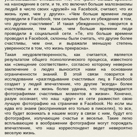
на нахождение в сети, и те, кто включил больше малознакомы
людей в число своих «друзей» на Facebook, считают, что их
жизнь хуже, чем у других». «Чем больше времени люди
проводили в Facebook, тем сильнее было их убеждение в том,
что другие счастливее”. И такая убежденность, говорится в
исследовании, тем выше, чем больше времени люди
проводили в социальной сети. «Те, кто больше времени
проводил в Facebook, склонны были считать, что другие более
счастливы, чем они, и выражали меньшую степень
уверенности в том, что жизнь прекрасна».
Такая неудовлетворенность, как считается, является
результатом общего психологического процесса, известного
как «смещение соответствия», согласно которому неверное
заключение о людях выносится нами на основании
ограниченности знаний. В этой связи говорится в
исследовании «разглядывание счастливых лиц в Facebook
создает у людей впечатление, что другие “всегда» более
счастливы и их жизнь более удачна, что подтверждается
фотографиями счастливых моментов в жизни». Конечно,
разум осознает, что наш «друг» из сети разместил свою
лучшую фотографию на страничке в Facebook. Но если мы
едва его знаем (воспринимая его только в пикселях), то все,
что будет возникать в нашем мозгу в связи с ним, будут его
фотографии, излучающие счастье и веселье. Такие легко
всплывающие в воображении фотографии могут порождать
впечатление, что наш корреспондент ведет невероятно
веселую жизнь.