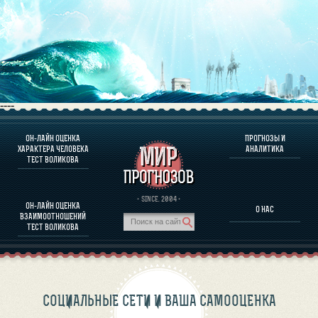
----
ОН-ЛАЙН ОЦЕНКА
ПРОГНОЗЫ И
О ПРОГРАММЕ
ХАРАКТЕРА ЧЕЛОВЕКА
АНАЛИТИКА
ТЕСТ ВОЛИКОВА
ОЦЕНКА ХАРАКТЕРA ЧЕЛОВЕКА
ОЦЕНКА ХАРАКТЕРА ВЫДАЮЩИХСЯ ЛИЧНОСТЕЙ
О ПРОГРАММЕ
· SINCE. 2004 ·
ОН-ЛАЙН ОЦЕНКА
О НАС
ТЕСТ НА СОВМЕСТИМОСТЬ ВОЛИКОВА
ВЗАИМООТНОШЕНИЙ
ПРОГНОЗЫ И АНАЛИТИКА
ТЕСТ ВОЛИКОВА
СОЦИАЛЬНЫЕ СЕТИ И ВАША САМООЦЕНКА