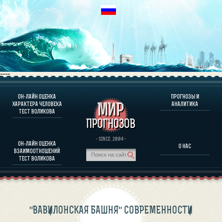
----
ОН-ЛАЙН ОЦЕНКА
ПРОГНОЗЫ И
О ПРОГРАММЕ
ХАРАКТЕРА ЧЕЛОВЕКА
АНАЛИТИКА
ТЕСТ ВОЛИКОВА
ОЦЕНКА ХАРАКТЕРA ЧЕЛОВЕКА
ОЦЕНКА ХАРАКТЕРА ВЫДАЮЩИХСЯ ЛИЧНОСТЕЙ
О ПРОГРАММЕ
· SINCE. 2004 ·
ОН-ЛАЙН ОЦЕНКА
О НАС
ТЕСТ НА СОВМЕСТИМОСТЬ ВОЛИКОВА
ВЗАИМООТНОШЕНИЙ
ПРОГНОЗЫ И АНАЛИТИКА
ТЕСТ ВОЛИКОВА
"ВАВИЛОНСКАЯ БАШНЯ" СОВРЕМЕННОСТИ