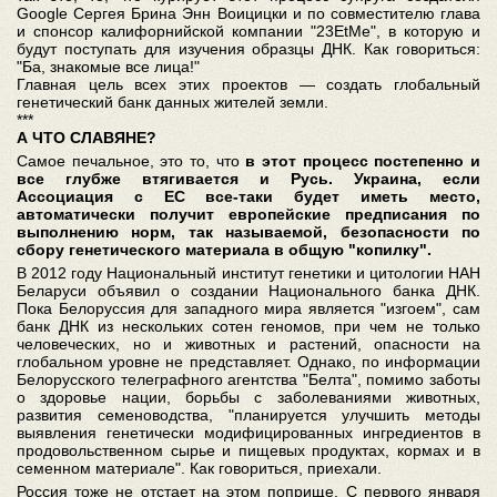
Google Сергея Брина Энн Воицицки и по совместителю глава
и спонсор калифорнийской компании "23EtMe", в которую и
будут поступать для изучения образцы ДНК. Как говориться:
"Ба, знакомые все лица!"
Главная цель всех этих проектов — создать глобальный
генетический банк данных жителей земли.
***
А ЧТО СЛАВЯНЕ?
Самое печальное, это то, что
в этот процесс постепенно и
все глубже втягивается и Русь. Украина, если
Ассоциация с ЕС все-таки будет иметь место,
автоматически получит европейские предписания по
выполнению норм, так называемой, безопасности по
сбору генетического материала в общую "копилку".
В 2012 году Национальный институт генетики и цитологии НАН
Беларуси объявил о создании Национального банка ДНК.
Пока Белоруссия для западного мира является "изгоем", сам
банк ДНК из нескольких сотен геномов, при чем не только
человеческих, но и животных и растений, опасности на
глобальном уровне не представляет. Однако, по информации
Белорусского телеграфного агентства "Белта", помимо заботы
о здоровье нации, борьбы с заболеваниями животных,
развития семеноводства, "планируется улучшить методы
выявления генетически модифицированных ингредиентов в
продовольственном сырье и пищевых продуктах, кормах и в
семенном материале". Как говориться, приехали.
Россия тоже не отстает на этом поприще. С первого января