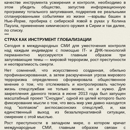
качестве инструмента усмирения и контроля, необходимо в
этом убедить общество, запустив информационную
программу тотального запугивания, подкрепив ее реальными
спланированными событиями из жизни —взрывы башен в
Нью-Йорке, пробирка с сибирской язвой в руках у Колина
Пауэла, применение химического оружия в Сирии и так далее,
по списку.
***
СТРАХ КАК ИНСТРУМЕНТ ГЛОБАЛИЗАЦИИ
Сегодня в международных СМИ для ужесточения контроля
над каждым индивидом с помощью IT- и ДНК-технологий
перманентно муссируются главным образом три
запугивающие темы — мировой терроризм, рост преступности
и неотвратимость смерти.
Нет сомнений, что искусственно созданная, обильно
профинансированная, а затем раскрученная угроза мирового
терроризма определенно сформировала общественное
мнение о том, что отслеживать и контролировать частную
жизнь спецслужбам не только можно, но и нужно. Для
закрепления данного тезиса в июне 2013 года был запущен
масштабный проект "Сноуден", одной из целей которого было
фиксирование мысли о том, что весь мир уже давно находится
под "колпаком" англосаксонских спецслужб, и, как
единственный выход из безальтернативной ситуации,
смирение с этой мыслью.
Рост преступности в западном мире, о котором кричат
международные СМИ, главным образом связан с