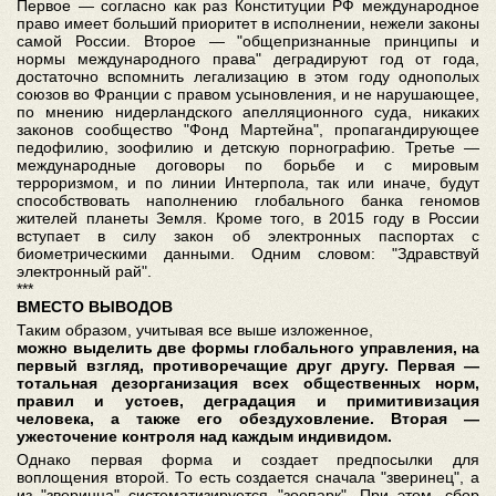
Первое — согласно как раз Конституции РФ международное
право имеет больший приоритет в исполнении, нежели законы
самой России. Второе — "общепризнанные принципы и
нормы международного права" деградируют год от года,
достаточно вспомнить легализацию в этом году однополых
союзов во Франции с правом усыновления, и не нарушающее,
по мнению нидерландского апелляционного суда, никаких
законов сообщество "Фонд Мартейна", пропагандирующее
педофилию, зоофилию и детскую порнографию. Третье —
международные договоры по борьбе и с мировым
терроризмом, и по линии Интерпола, так или иначе, будут
способствовать наполнению глобального банка геномов
жителей планеты Земля. Кроме того, в 2015 году в России
вступает в силу закон об электронных паспортах с
биометрическими данными. Одним словом: "Здравствуй
электронный рай".
***
ВМЕСТО ВЫВОДОВ
Таким образом, учитывая все выше изложенное,
можно выделить две формы глобального управления, на
первый взгляд, противоречащие друг другу. Первая —
тотальная дезорганизация всех общественных норм,
правил и устоев, деградация и примитивизация
человека, а также его обездуховление. Вторая —
ужесточение контроля над каждым индивидом.
Однако первая форма и создает предпосылки для
воплощения второй. То есть создается сначала "зверинец", а
из "зверинца" систематизируется "зоопарк". При этом, сбор