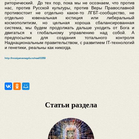
риторический. До тех пор, пока мы не осознаем, что против
нас, против Русской культуры, против Веры Православной
противостоит не отдельно какое-то ЛГБТ-сообщество, не
отдельно ювенальная юстиция или либеральный
космополитизм, но цельная хороша сбалансированная
система, мы будем продолжать дальше уходить от Бога и
двигаться к глобальному управлению над собой. А
предпосылки для создания тотального контроля
Наднациональным правительством, с развитием IT-технологий
и генетики, реальны как никогда.
http://rossiyanavsegda.ru/read/1335/
Статьи раздела