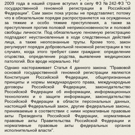
2009 года в нашей стране вступил в силу ФЗ №242-ФЗ "О
государственной геномной регистрации в Российской
Федерации". Сам закон пока угрозы не представляет, потому
что в обязательном порядке распространяется на осужденных
за тяжкие и особо тяжкие преступления, а также за
преступления против половой неприкосновенности и половой
свободы личности. Под обязательную геномную регистрацию
подпадают неустановленные в ходе следственных действий
лица, а также неопознанные трупы. Кроме того, закон
регулирует порядок добровольной геномной регистрации в тех
случаях, когда этого требуют сами граждане: определение
отцовства, определение родства, выявление медицинских
патологий. Все вроде нормально. Но!
Однако настораживает Статья 4 данного закона: "Правовой
основой государственной геномной регистрации являются
Конституция Российской Федерации, общепризнанные
принципы и нормы международного права, международные
договоры Российской Федерации, законодательство
Российской Федерации об информации, информационных
технологиях и о защите информации, законодательство
Российской Федерации в области персональных данных,
настоящий Федеральный закон, другие федеральные законы,
принимаемые в соответствии с ними нормативные правовые
акты Президента Российской Федерации, нормативные
правовые акты Правительства Российской Федерации и
нормативные правовые акты федеральных органов
исполнительной власти".