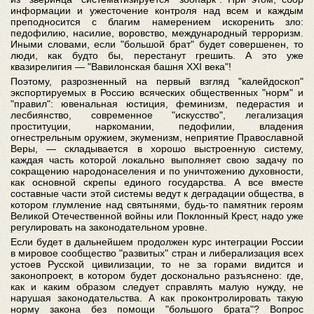
информации и ужесточение контроля над всем и каждым
преподносится с благим намерением искоренить зло:
педофилию, насилие, воровство, международный терроризм.
Иными словами, если "большой брат" будет совершенен, то
люди, как будто бы, перестанут грешить. А это уже
квазирелигия — "Вавилонская башня XXI века"!
Поэтому, разрозненный на первый взгляд "калейдоскоп"
экспортируемых в Россию всяческих общественных "норм" и
"правил": ювенальная юстиция, феминизм, педерастия и
лесбиянство, современное "искусство", легализация
проституции, наркомании, педофилии, владения
огнестрельным оружием, экуменизм, неприятие Православной
Веры, — складывается в хорошо выстроенную систему,
каждая часть которой локально выполняет свою задачу по
сокращению народонаселения и по уничтожению духовности,
как основной скрепы единого государства. А все вместе
составные части этой системы ведут к деградации общества, в
котором глумление над святынями, будь-то памятник героям
Великой Отечественной войны или Поклонный Крест, надо уже
регулировать на законодательном уровне.
Если будет в дальнейшем продолжен курс интеграции России
в мировое сообщество "развитых" стран и либерализация всех
устоев Русской цивилизации, то не за горами видится и
законопроект, в котором будет досконально разъяснено: где,
как и каким образом следует справлять малую нужду, не
нарушая законодательства. А как проконтролировать такую
норму закона без помощи "большого брата"? Вопрос