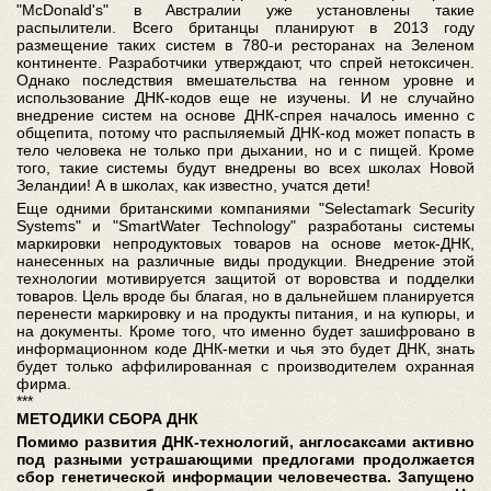
"McDonald's" в Австралии уже установлены такие
распылители. Всего британцы планируют в 2013 году
размещение таких систем в 780-и ресторанах на Зеленом
континенте. Разработчики утверждают, что спрей нетоксичен.
Однако последствия вмешательства на генном уровне и
использование ДНК-кодов еще не изучены. И не случайно
внедрение систем на основе ДНК-спрея началось именно с
общепита, потому что распыляемый ДНК-код может попасть в
тело человека не только при дыхании, но и с пищей. Кроме
того, такие системы будут внедрены во всех школах Новой
Зеландии! А в школах, как известно, учатся дети!
Еще одними британскими компаниями "Selectamark Security
Systems" и "SmartWater Technology" разработаны системы
маркировки непродуктовых товаров на основе меток-ДНК,
нанесенных на различные виды продукции. Внедрение этой
технологии мотивируется защитой от воровства и подделки
товаров. Цель вроде бы благая, но в дальнейшем планируется
перенести маркировку и на продукты питания, и на купюры, и
на документы. Кроме того, что именно будет зашифровано в
информационном коде ДНК-метки и чья это будет ДНК, знать
будет только аффилированная с производителем охранная
фирма.
***
МЕТОДИКИ СБОРА ДНК
Помимо развития ДНК-технологий, англосаксами активно
под разными устрашающими предлогами продолжается
сбор генетической информации человечества. Запущено