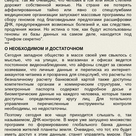
смерть. Так же очевидно, что человек в той или иной степени
дорожит собственной жизнью. На страхе ее потерять
аффилированные тайно или явно со спецслужбами
медицинские организации запускают массовые программы по
сбору геномов под благовидными предлогами расшифровки
ДНК, предупреждения возможных болезней и, как следствие,
продления жизни. Но истина о том, как будут использованы
геномы из базы данных на самом деле, находится под
"грифом секретно".
***
О НЕОБХОДИМОМ И ДОСТАТОЧНОМ
Сегодня западное общество в массе своей уже свыклось с
мыслью, что на улицах, в магазинах и офисах ведется
постоянное видеонаблюдение, что айфоны следят за своими
хозяевами, что личные данные и переписка из интернет-
аккаунтов читаема и прозрачна для спецслужб, что расчеты по
безналичному расчету банковской картой также доступны
компетентным органам и коммерческим структурам, что
электронные паспорта содержат подробное досье и
биометрические данные на каждого человека, которые также
доступны определенному кругу лиц. Для тотального
управления перечисленные инструменты контроля
необходимы, но недостаточны.
Поэтому сегодня все чаще приходится слышать о, так
называемом, ДНК-контроле. В мире уже запущено множество
программ по формированию глобального банка данных
геномов жителей планеты земля. Очевидно, что тот, кто будет
иметь доступ к этим данным, станет управлять миром. При