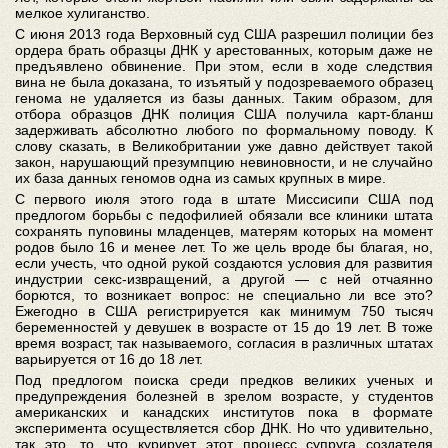
мелкое хулиганство.
С июня 2013 года Верховный суд США разрешил полиции без
ордера брать образцы ДНК у арестованных, которым даже не
предъявлено обвинение. При этом, если в ходе следствия
вина не была доказана, то изъятый у подозреваемого образец
генома не удаляется из базы данных. Таким образом, для
отбора образцов ДНК полиция США получила карт-бланш
задерживать абсолютно любого по формальному поводу. К
слову сказать, в Великобритании уже давно действует такой
закон, нарушающий презумпцию невиновности, и не случайно
их база данных геномов одна из самых крупных в мире.
С первого июля этого года в штате Миссисипи США под
предлогом борьбы с педофилией обязали все клиники штата
сохранять пуповины младенцев, матерям которых на момент
родов было 16 и менее лет. То же цель вроде бы благая, но,
если учесть, что одной рукой создаются условия для развития
индустрии секс-извращений, а другой — с ней отчаянно
борются, то возникает вопрос: не специально ли все это?
Ежегодно в США регистрируется как минимум 750 тысяч
беременностей у девушек в возрасте от 15 до 19 лет. В тоже
время возраст, так называемого, согласия в различных штатах
варьируется от 16 до 18 лет.
Под предлогом поиска среди предков великих ученых и
предупреждения болезней в зрелом возрасте, у студентов
американских и канадских институтов пока в формате
эксперимента осуществляется сбор ДНК. Но что удивительно,
так это, то, что курирует этот процесс супруга создателя