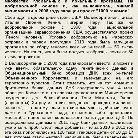
множество глобальных и локальных программ. На
добровольной основе и, как выяснилось, мнимой
анонимности в 2008 году запущен проект "1000 геномов".
Сбор идет в целом ряде стран: США, Великобритания, Китай,
Италия, Япония, Кения, Нигерия, Перу. Так же на
добровольной основе с 1990 года Национальной
организацией здравоохранения США осуществляется проект
"Геном человека". Условно добровольно на Фарерских
островах в первом полугодия 2013 года была запущена
программа по сбору геномов всех их жителей — 50 тысяч
человек. На конец июня были получены образцы почти от 30
тысяч островитян.
В Великобритании с 2008 года планировали ввести, а может и
уже ввели, обязательную сдачу генетических данных в
Общенациональный банк образцов ДНК всех жителей
Объединенного Королевства и въезжающих на его
территорию туристов. Стоит отметить, что на тот момент в
британском банке данных ДНК содержалось уже 4 млн.
образцов. Кроме того, по словам представителя Министерства
внутренних дел Великобритании Тони Макналти, "через
(аэропорты) Хитроу и Гэтвик ежедневно проходят миллионы
человек", — поэтому, если эта система уже в действии, пусть
даже и в "урезанном" виде, то можно себе представить
масштабы наполнения королевского банка данных ДНК. По
официальным данным в 2011 году банк данных насчитывал
уже 6 млн. проб. Стоит еще добавить, что за 2010 и 2011 год
эта база пополнилась на 120 тысяч геномов детей от 10 до 17
лет, которые стали жертвой насилия или были задержаны за