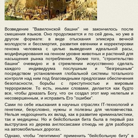
Возведение "Вавилонской башни" не закончилось после
смешения языков. Оно продолжается и по сей день, но уже в
другом формате: в виде отыскания эликсира вечной
молодости и бессмертия, развития евгеники и корректировки
генома человека с целью выведения идеальной расы,
модифицирования на генном уровне животных и растений для
насыщения рынка потребления. Кроме того, "строительство
башни" очевидно и в стремлении искусственно сделать
каждого индивидуума послушным и "безгрешным"
посредством установления глобальной системы тотального
контроля над ним под благовидными предлогами обеспечения
безопасности, борьбы с преступностью и мировым
терроризмом. То есть, иными словами, делается как будто
все, чтобы доказать Богу, что он создал этот мир нелепым и
несовершенным, и исправить Его "ошибки".
Сами по себе изыскания в научных отраслях IT-технологий и
генетики, безусловно, нужны и полезны для человечества.
Нельзя недооценить их вклад, как в развитие криминалистики,
так и медицины. Но и бейсбольная бита была в первый раз
выстругана из дерева англосаксами отнюдь не для разборок
на автомобильных дорогах.
Однако, чтобы "легитимно" применить "бейсбольную биту" в