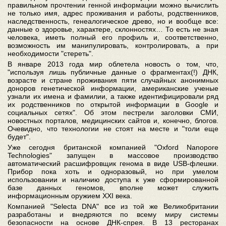
правильном прочтении генной информации можно вычислить
не только имя, адрес проживания и работы, родственников,
наследственность, генеалогическое древо, но и вообще все:
данные о здоровье, характере, склонностях… То есть не зная
человека, иметь полный его профиль и, соответственно,
возможность им манипулировать, контролировать, а при
необходимости "стереть".
В январе 2013 года мир облетела новость о том, что,
"используя лишь публичные данные о фрагментах(!) ДНК,
возрасте и стране проживания пяти случайных анонимных
доноров генетической информации, американские ученые
узнали их имена и фамилии, а также идентифицировали ряд
их родственников по открытой информации в Google и
социальных сетях". Об этом пестрели заголовки СМИ,
новостных порталов, медицинских сайтов и, конечно, блогов.
Очевидно, что технологии не стоят на месте и "толи еще
будет".
Уже сегодня британской компанией "Oxford Nanopore
Technologies" запущен в массовое производство
автоматический расшифровщик генома в виде USB-флешки.
Прибор пока хоть и одноразовый, но при умелом
использовании и наличию доступа к уже сформированной
базе данных геномов, вполне может служить
информационным оружием XXI века.
Компанией "Selecta DNA" все из той же Великобритании
разработаны и внедряются по всему миру системы
безопасности на основе ДНК-спрея. В 13 ресторанах