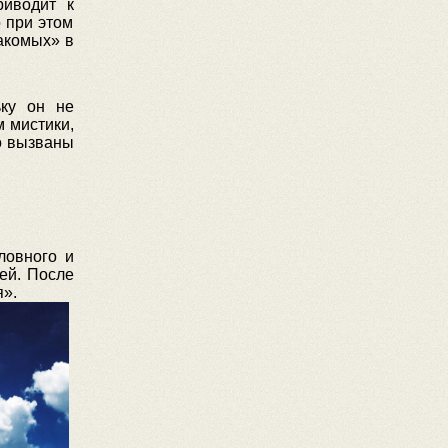
риводит к
 при этом
накомых» в
ьку он не
м мистики,
о вызваны
ловного и
ней. После
я».