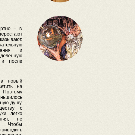
ртно – в
перестают
зывают.
ательную
вания и
деленную
 и после
на новый
ветить на
. Поэтому
ьшилось
ную душу.
ществу с
уки легко
ния, не
. Чтобы
приводить