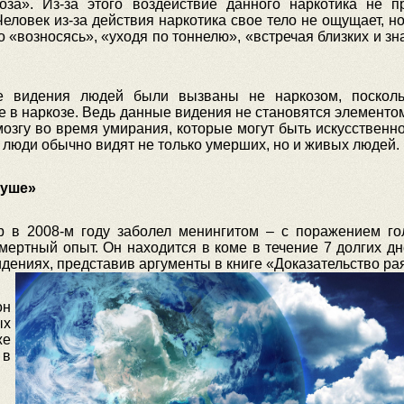
оза». Из-за этого воздействие данного наркотика не п
ловек из-за действия наркотика свое тело не ощущает, но
 «возносясь», «уходя по тоннелю», «встречая близких и з
е видения людей были вызваны не наркозом, поскол
не в наркозе. Ведь данные видения не становятся элементо
згу во время умирания, которые могут быть искусственн
х люди обычно видят не только умерших, но и живых людей.
душе»
р в 2008-м году заболел менингитом – с поражением го
смертный опыт. Он находится в коме в течение 7 долгих д
идениях, представ
ив аргументы в книге «Доказательство ра
он
ых
же
 в