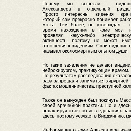
Почему мы вынесли видени
Александера в отдельный разде
Просто интересны видения врач
который сам прекрасно понимает рабо
мозга. Тем более, он утверждал – 
время нахождения в коме мозг 
проявлял какую-либо электрическ
активность, поэтому не может име
отношения к видениям. Свои видения 
называл околосмертным опытом души.
Но такие заявления не делают виден
нейрохирургом, практикующим врачом. 
По результатам расследования оказалос
раза запрещали заниматься хирургией, 
фактах мошенничества, преступной хала
Также он вынужден был покинуть Масса
своей врачебной практики. Но и здес
редактируя отчет об исследованиях па
здесь, поэтому уезжает в Вирджинию, г
Информация о коме Александера из-за 