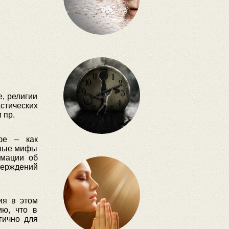
, религии
астических
 пр.
фе – как
зные мифы
рмации об
верждений
ия в этом
ию, что в
гично для