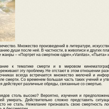
ечество. Множество произведений в литературе, искусстве
нию души после неё. В частности, в живописи и других пл
жанры – «Портрет на смертном одре»,«Vanitas», «Пьета» и
ание к тематике смерти и в мировом кинематогра
реживают эту проблему. Не отстают в этом отношении ра
точниках всегда встречается множество мелочей и инфо
сле смерти. Со временем большая часть таких учений и ут
дня действуют различные обряды, связанные со смертью.
рядов столь высоко? Вероятно, изучения и предположен
й умирать. Действительно сложно представить ситуац
то не стать. Нежелание признавать свою смертность ло
ь в бессмертии.