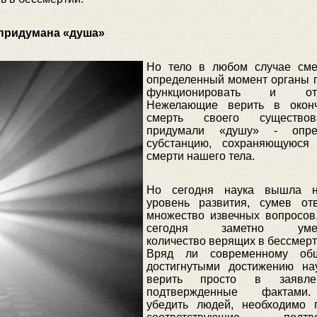
 придумана «душа»
Но тело в любом случае сме
определенный момент органы 
функционировать и отка
Нежелающие верить в оконч
смерть своего существо
придумали «душу» - опре
субстанцию, сохраняющуюся
смерти нашего тела.
Но сегодня наука вышла 
уровень развития, сумев от
множество извечных вопросов
сегодня заметно умен
количество верящих в бессмерт
Вряд ли современному об
достигнутыми достижению на
верить просто в заявле
подтвержденные фактами
убедить людей, необходимо 