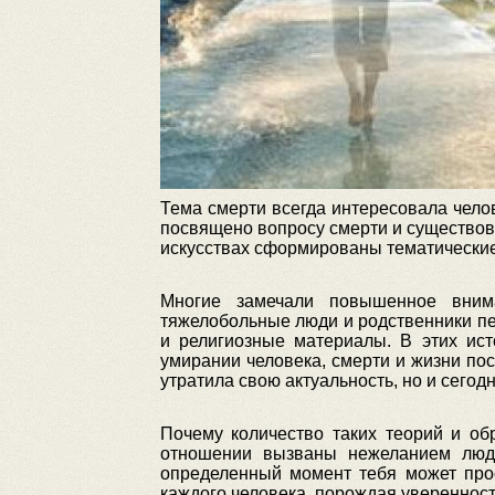
Тема смерти всегда интересовала челов
посвящено вопросу смерти и существова
искусствах сформированы тематические 
Многие замечали повышенное вним
тяжелобольные люди и родственники пе
и религиозные материалы. В этих ис
умирании человека, смерти и жизни по
утратила свою актуальность, но и сего
Почему количество таких теорий и об
отношении вызваны нежеланием люде
определенный момент тебя может прос
каждого человека, порождая уверенност