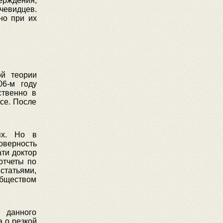
ждения,
чевидцев.
но при их
ой теории
06-м году
ственно в
се. После
ях. Но в
оверность
ати доктор
отчеты по
статьями,
обществом
 данного
 о резкой