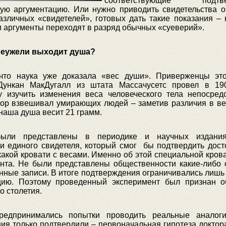
соответствующие подтвер
ю аргументацию. Или нужно приводить свидетельства о
различных «свидетелей», готовых дать такие показания – 
и аргументы переходят в разряд обычных «суеверий».
 неужели выходит душа?
 что наука уже доказала «вес души». Приверженцы эт
 Дункан МакДугалл из штата Массачусетс провел в 19
у изучить изменения веса человеческого тела непосред
тор взвешивал умирающих людей – заметив различия в ве
наша душа весит 21 грамм.
 были представлены в периодике и научных издани
ни единого свидетеля, который смог бы подтвердить дост
икакой кровати с весами. Именно об этой специальной кров
нта. Не были представлены общественности какие-либо 
ные записи. В итоге подтверждения ограничивались лишь 
цию. Поэтому проведенный эксперимент был признан 
 столетия.
едпринимались попытки проводить реальные аналоги
ия только подтвердили – первоначальная гипотеза доктора