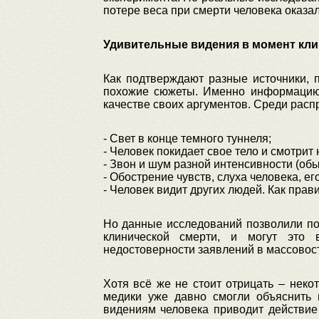
потере веса при смерти человека оказа
Удивительные видения в момент кли
Как подтверждают разные источники, 
похожие сюжеты. Именно информацию 
качестве своих аргументов. Среди расп
- Свет в конце темного туннеля;
- Человек покидает свое тело и смотрит 
- Звон и шум разной интенсивности (об
- Обострение чувств, слуха человека, е
- Человек видит других людей. Как прав
Но данные исследований позволили пон
клинической смерти, и могут это 
недостоверности заявлений в массовост
Хотя всё же не стоит отрицать – нек
медики уже давно смогли объяснить 
видениям человека приводит действие