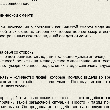
лась ошибочной.
нической смерти
при нахождении в состоянии клинической смерти люди ча
об этих сюжетах сторонники теории верной смерти исп
ространенных сюжетов видений следует отметить:
на себя со стороны;
ычно воспринимается людьми в качестве музыки ангелов);
го способность слышать еще до своего «возвращения в тело
ило, - умерших ранее, предстающих в виде «ангелов», «духо
ять – количество людей, которые что-либо видели во вр
вспомнить, крайне незначительно. Поэтому можно го
и таких случаев.
оторые действительно помнят и рассказывают подобные с
причину такой загадочной ситуации. Просто к таким пр
 метамина. Он предполагает воздействие на нервную сис