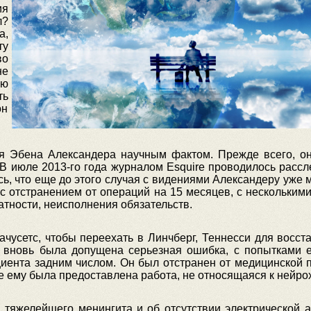
я
л?
а,
ту
во
не
ую
ть
он
ия Эбена Александера научным фактом. Прежде всего, о
В июле 2013-го года журналом Esquire проводилось рассл
ь, что еще до этого случая с видениями Александеру уже 
с отстранением от операций на 15 месяцев, с несколькими
тности, неисполнения обязательств.
чусетс, чтобы переехать в Линчберг, Теннесси для восст
ь вновь была допущена серьезная ошибка, с попытками е
циента задним числом. Он был отстранен от медицинской п
де ему была предоставлена работа, не относящаяся к нейро
тяжелейшего менингита и об отсутствии электрической а