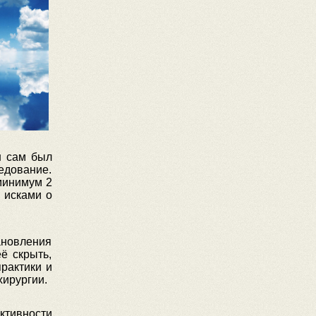
н сам был
едование.
минимум 2
 исками о
ановления
ё скрыть,
рактики и
хирургии.
ктивности