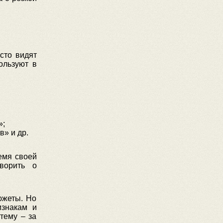
сто видят
ользуют в
»;
в» и др.
емя своей
ворить о
южеты. Но
изнакам и
тему – за