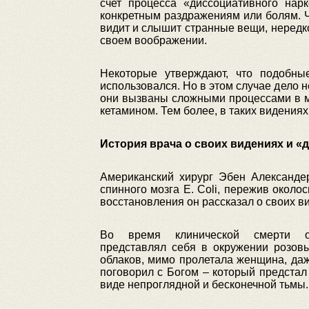
счет процесса «диссоциативного нарк
конкретным раздражениям или болям. Че
видит и слышит странные вещи, нередко
своем воображении.
Некоторые утверждают, что подобны
использовался. Но в этом случае дело 
они вызваны сложными процессами в мо
кетамином. Тем более, в таких видения
История врача о своих видениях и «
Американский хирург Эбен Александе
спинного мозга E. Coli, пережив около
восстановления он рассказал о своих в
Во время клинической смерти 
представлял себя в окружении розов
облаков, мимо пролетала женщина, да
поговорил с Богом – который предстал
виде непроглядной и бесконечной тьмы.