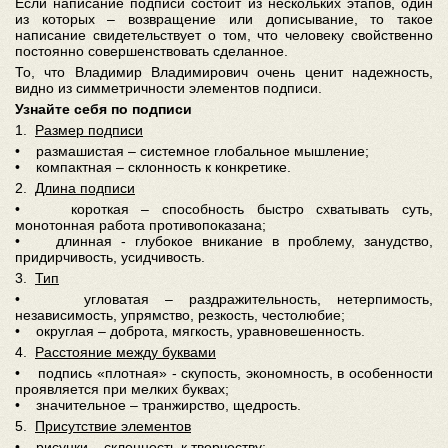
Если написание подписи состоит из нескольких этапов, один
из которых – возвращение или дописывание, то такое
написание свидетельствует о том, что человеку свойственно
постоянно совершенствовать сделанное.
То, что Владимир Владимирович очень ценит надежность,
видно из симметричности элементов подписи.
Узнайте себя по подписи
1.
Размер подписи
• размашистая – системное глобальное мышление;
• компактная – склонность к конкретике.
2.
Длина подписи
• короткая – способность быстро схватывать суть,
монотонная работа противопоказана;
• длинная - глубокое вникание в проблему, занудство,
придирчивость, усидчивость.
3.
Тип
• угловатая – раздражительность, нетерпимость,
независимость, упрямство, резкость, честолюбие;
• округлая – доброта, мягкость, уравновешенность.
4.
Расстояние между буквами
• подпись «плотная» - скупость, экономность, в особенности
проявляется при мелких буквах;
• значительное – транжирство, щедрость.
5.
Присутствие элементов
• рисунки – склонность к творчеству;