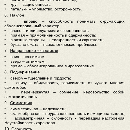
• круг – зацикленность;
• петельки – упрямство, осторожность.
6.
Наклон
• вправо – способность понимать окружающих,
сбалансированный характер;
• влево – индивидуализм и своенравность;
• прямая – прямолинейность и сдержанность;
• в разные стороны – неискренность и скрытность;
• буквы «лежат»
–
психологические проблемы.
7.
Направление «хвостика»
• вниз – пессимизм;
• вверх – оптимизм;
• прямо – сбалансированное мировоззрение.
8.
Подчеркивание
• сверху – тщеславие и гордость;
• снизу – обидчивость, зависимость от чужого мнения,
самолюбие;
• перечеркнутая – сомнение, недовольство собой,
самокритичность.
9.
Симметрия
• симметричная – надежность;
• скачкообразная – неуравновешенность и эмоциональность;
• асимметричная – склонность к перепадам настроения.
Неустойчивость характера.
10.
Сложность