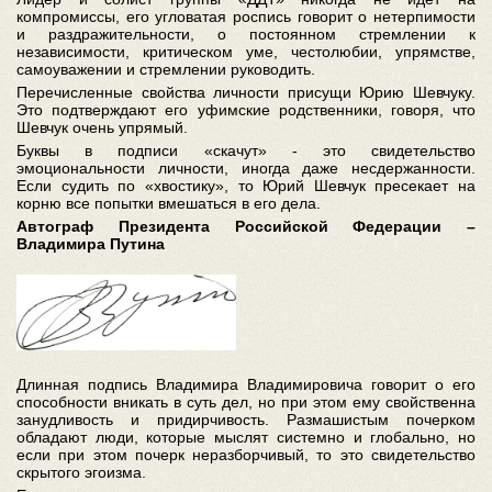
компромиссы, его угловатая роспись говорит о нетерпимости
и раздражительности, о постоянном стремлении к
независимости, критическом уме, честолюбии, упрямстве,
самоуважении и стремлении руководить.
Перечисленные свойства личности присущи Юрию Шевчуку.
Это подтверждают его уфимские родственники, говоря, что
Шевчук очень упрямый.
Буквы в подписи «скачут» - это свидетельство
эмоциональности личности, иногда даже несдержанности.
Если судить по «хвостику», то Юрий Шевчук пресекает на
корню все попытки вмешаться в его дела.
Автограф Президента Российской Федерации –
Владимира Путина
Длинная подпись Владимира Владимировича говорит о его
способности вникать в суть дел, но при этом ему свойственна
занудливость и придирчивость. Размашистым почерком
обладают люди, которые мыслят системно и глобально, но
если при этом почерк неразборчивый, то это свидетельство
скрытого эгоизма.