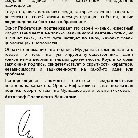
сходство подписи с его характером определенно
наблюдается.
Такую подпись оставляют люди, которые склонны вносить в
рассказы о своей жизни несуществующие события, такие
люди наделены богатым воображением.
Эрнст Рифгатович подтверждает это своей жизнью, известный
хирург занимается не только медицинской деятельностью, но
и пишет книги, много путешествует по миру, находит следы
цивилизаций инопланетян.
Обратите внимание, что подпись Мулдашева компактная, это
говорит о том, что ум хирурга-путешественника занят
конкретными целями и видами деятельности. Круг, в который
заключена подпись, свидетельствует о скрытности характера,
независимости и зацикленности на какой-то идее или
проблеме.
Повторяющиеся элементы являются свидетельствами
постоянства характера Эрнста Рифгатовича. Такая необычная
подпись говорит о том, что Мулдашев оригинальный человек.
Автограф Президента Башкирии