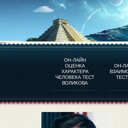
----
О ПРОГРАММЕ
О 
ОН-ЛАЙН
ОЦЕНКА
ОН-Л
ОЦЕНКА ХАРАКТЕРA
ЧЕЛОВЕКА
СОВ
ХАРАКТЕРА
ВЗАИМ
В
ЧЕЛОВЕКА ТЕСТ
ТЕС
ОЦЕНКА ХАРАКТЕРА
ВЫДАЮЩИХСЯ
ВОЛИКОВА
ЛИЧНОСТЕЙ