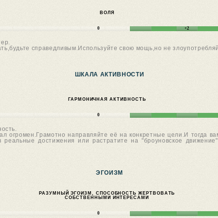
ВОЛЯ
0
+2
тер.
ать,будьте справедливым.Используйте свою мощь,но не злоупотребля
ШКАЛА АКТИВНОСТИ
ГАРМОНИЧНАЯ АКТИВНОСТЬ
0
ость.
ал огромен.Грамотно направляйте её на конкретные цели.И тогда в
 в реальные достижения или растратите на "броуновское движени
ЭГОИЗМ
РАЗУМНЫЙ ЭГОИЗМ, СПОСОБНОСТЬ ЖЕРТВОВАТЬ
СОБСТВЕННЫМИ ИНТЕРЕСАМИ
0