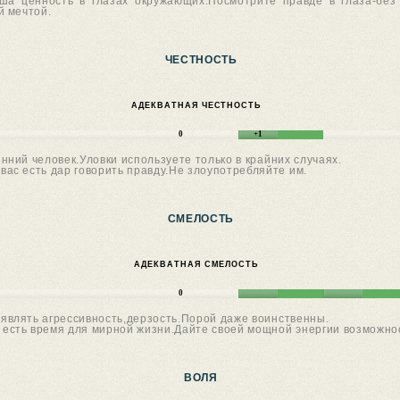
аша ценность в глазах окружающих.Посмотрите правде в глаза-без
й мечтой.
ЧЕСТНОСТЬ
АДЕКВАТНАЯ ЧЕСТНОСТЬ
0
+1
ний человек.Уловки используете только в крайних случаях.
вас есть дар говорить правду.Не злоупотребляйте им.
СМЕЛОСТЬ
АДЕКВАТНАЯ СМЕЛОСТЬ
0
влять агрессивность,дерзость.Порой даже воинственны.
 есть время для мирной жизни.Дайте своей мощной энергии возможнос
ВОЛЯ