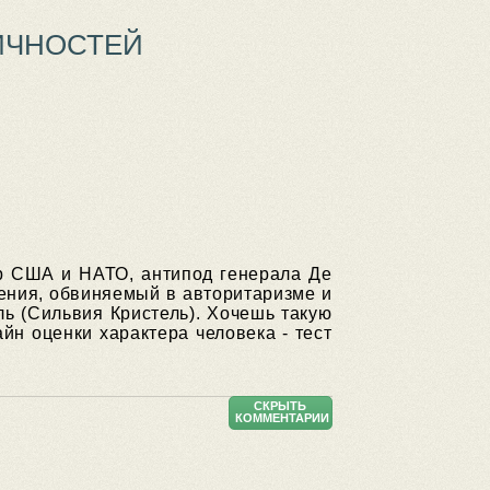
ИЧНОСТЕЙ
ер США и НАТО, антипод генерала Де
нения, обвиняемый в авторитаризме и
ь (Сильвия Кристель). Хочешь такую
н оценки характера человека - тест
СКРЫТЬ
КОММЕНТАРИИ