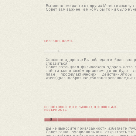
Вы много ожидаете от других.Можете эксплуат
Совет:вам важнее,чем кому бы то ни было нуж
БОЛЕЗНЕННОСТЬ
-5
Хорошее здоровье.Вы обладаете большим ре
справиться.
Совет:потенциал физического здоровья-это
заботиться о своём организме,то он будет в
план профилактических действий,чтобы
часов);разнообразное,сбалансированное,низк
НЕПОСТОЯНСТВО В ЛИЧНЫХ ОТНОШЕНИЯХ.
НЕВЕРНОСТЬ
-5
Вы не выносите привязанности,избегаете глу
Совет:ваша эмоциональная открытость-это
постарайтесь,чтобы в широкую реку ваших чув