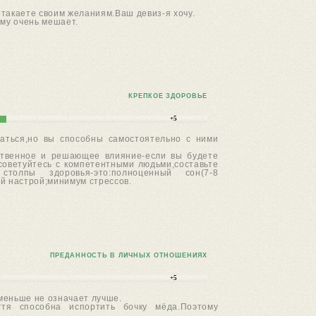
отакаете своим желаниям.Ваш девиз-я хочу.
ому очень мешает.
КРЕПКОЕ ЗДОРОВЬЕ
+5
аться,но вы способны самостоятельно с ними
дственное и решающее влияние-если вы будете
осоветуйтесь с компетентными людьми,составьте
столпы здоровья-это:полноценный сон(7-8
й настрой;минимум стрессов.
ПРЕДАННОСТЬ В ЛИЧНЫХ ОТНОШЕНИЯХ
+5
меньше не означает лучше.
гтя способна испортить бочку мёда.Поэтому