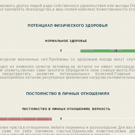
ировать других людей ради собственного удовольствия или выгоды.П
но проявлять благородство,а ваш легкий комплекс божественности эт
ПОТЕНЦИАЛ ФИЗИЧЕСКОГО ЗДОРОВЬЯ
НОРМАЛЬНОЕ ЗДОРОВЬЕ
0
+2
сурсом жизненных сил.Проблемы со здоровьем иногда могут случ
 одно из немногих качеств человека,на которое он имеет непосре
ам служить,сколько сами захотите.Определите свои слабые места.П
 предотвратить развитие потенциальных болезней.Главные 
окалорийное питание;регулярные физические нагрузки;положительны
ПОСТОЯНСТВО В ЛИЧНЫХ ОТНОШЕНИЯХ
ПОСТОЯНСТВО В ЛИЧНЫХ ОТНОШЕНИЯХ. ВЕРНОСТЬ
0
боких чувств,в отношениях любите перемены и разнообразие.Для вас 
 само по себе огромное счастье.Однако,как известно,ложка дё
ств и эмоций впадали только чистые источники и притоки.