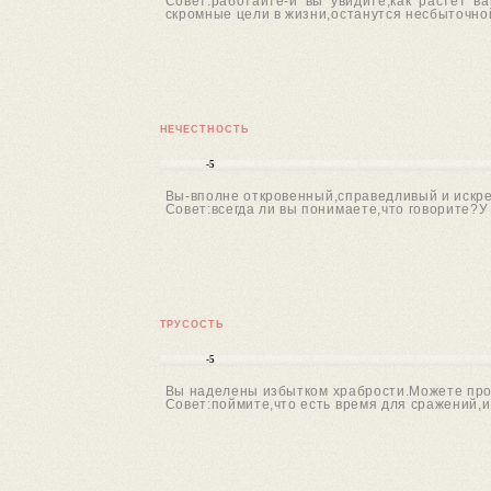
Совет:работайте-и вы увидите,как растет в
скромные цели в жизни,останутся несбыточно
НЕЧЕСТНОСТЬ
-5
Вы-вполне откровенный,справедливый и искрен
Совет:всегда ли вы понимаете,что говорите?У 
ТРУСОСТЬ
-5
Вы наделены избытком храбрости.Можете проя
Совет:поймите,что есть время для сражений,и