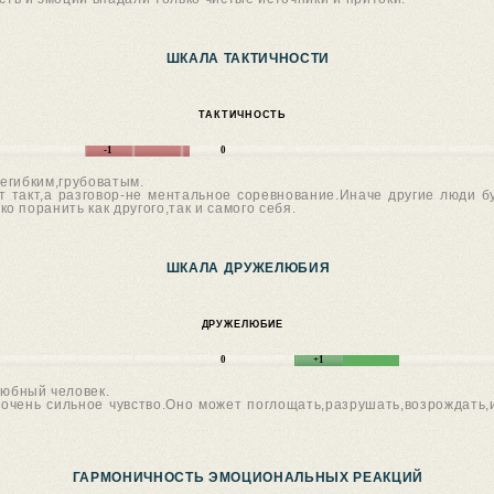
ШКАЛА ТАКТИЧНОСТИ
ТАКТИЧНОСТЬ
-1
0
егибким,грубоватым.
 такт,а разговор-не ментальное соревнование.Иначе другие люди б
 поранить как другого,так и самого себя.
ШКАЛА ДРУЖЕЛЮБИЯ
ДРУЖЕЛЮБИЕ
0
+1
юбный человек.
очень сильное чувство.Оно может поглощать,разрушать,возрождать,и
ГАРМОНИЧНОСТЬ ЭМОЦИОНАЛЬНЫХ РЕАКЦИЙ