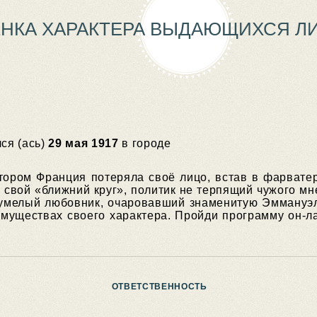
НКА ХАРАКТЕРА ВЫДАЮЩИХСЯ Л
ся (ась)
29 мая 1917
в городе
тором Франция потеряла своё лицо, встав в фарват
 свой «ближний круг», политик не терпящий чужого м
умелый любовник, очаровавший знаменитую Эммануэл
муществах своего характера. Пройди программу он-лай
ОТВЕТСТВЕННОСТЬ