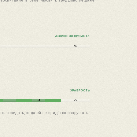
 воспитания в себе любви к труду,многие,даже
ИЗЛИШНЯЯ ПРЯМОТА
+5
ХРАБРОСТЬ
+4
+5
ть созидать,тогда ей не придётся разрушать.