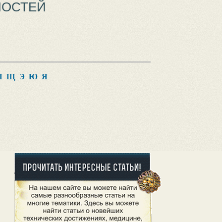
НОСТЕЙ
Ш
Щ
Э
Ю
Я