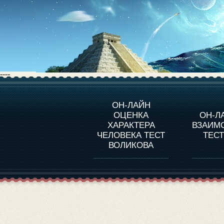
----
О ПРОГРАММЕ
О 
ОН-ЛАЙН
ОЦЕНКА
ОН-Л
ОЦЕНКА ХАРАКТЕРA
ЧЕЛОВЕКА
СОВ
ХАРАКТЕРА
ВЗАИМ
В
ЧЕЛОВЕКА ТЕСТ
ТЕС
ОЦЕНКА ХАРАКТЕРА
ВЫДАЮЩИХСЯ
ВОЛИКОВА
ЛИЧНОСТЕЙ