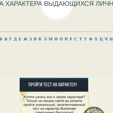
А ХАРАКТЕРА ВЫДАЮЩИХСЯ ЛИЧ
Б
В
Г
Д
Е
Ж
З
И
К
Л
М
Н
О
П
Р
С
Т
У
Ф
Х
Ц
Ч