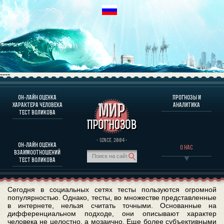
----
ОН-ЛАЙН ОЦЕНКА
ПРОГНОЗЫ И
О ПРОГРАММЕ
ХАРАКТЕРА ЧЕЛОВЕКА
АНАЛИТИКА
ТЕСТ ВОЛИКОВА
ОЦЕНКА ХАРАКТЕРA ЧЕЛОВЕКА
ОЦЕНКА ХАРАКТЕРА ВЫДАЮЩИХСЯ ЛИЧНОСТЕЙ
О ПРОГРАММЕ
· SINCE. 2004 ·
ОН-ЛАЙН ОЦЕНКА
О НАС
ТЕСТ НА СОВМЕСТИМОСТЬ ВОЛИКОВА
ВЗАИМООТНОШЕНИЙ
ПРОГНОЗЫ И АНАЛИТИКА
ТЕСТ ВОЛИКОВА
Сегодня в социальных сетях тесты пользуются огромной
популярностью. Однако, тесты, во множестве представленные
в интернете, нельзя считать точными. Основанные на
дифференциальном подходе, они описывают характер
человека не целостно, а мозаично. Еще более субъективными