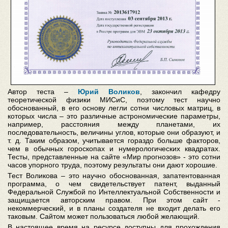
Автор теста –
Юрий Воликов
, закончил кафедру
теоретической физики МИСиС, поэтому тест научно
обоснованный, в его основу легли сотни числовых матриц, в
которых числа – это различные астрономические параметры,
например, расстояния между планетами, их
последовательность, величины углов, которые они образуют, и
т. д. Таким образом, учитывается гораздо больше факторов,
чем в обычных гороскопах и нумерологических квадратах.
Тесты, представленные на сайте «Мир прогнозов» - это сотни
часов упорного труда, поэтому результаты они дают хорошие.
Тест Воликова – это научно обоснованная, запатентованная
программа, о чем свидетельствует патент, выданный
Федеральной Службой по Интеллектуальной Собственности и
защищается авторским правом. При этом сайт -
некоммерческий, и в планы создателя не входит делать его
таковым. Сайтом может пользоваться любой желающий.
В настоящее время на ресурсе доступны для прохождения