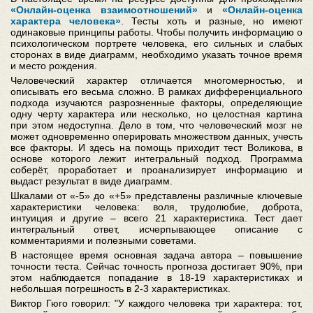
«Онлайн-оценка взаимоотношений»
и
«Онлайн-оценка
характера человека»
. Тесты хоть и разные, но имеют
одинаковые принципы работы. Чтобы получить информацию о
психологическом портрете человека, его сильных и слабых
сторонах в виде диаграмм, необходимо указать точное время
и место рождения.
Человеческий характер отличается многомерностью, и
описывать его весьма сложно. В рамках дифференциального
подхода изучаются разрозненные факторы, определяющие
одну черту характера или несколько, но целостная картина
при этом недоступна. Дело в том, что человеческий мозг не
может одновременно оперировать множеством данных, учесть
все факторы. И здесь на помощь приходит тест Воликова, в
основе которого лежит интегральный подход. Программа
соберёт, проработает и проанализирует информацию и
выдаст результат в виде диаграмм.
Шкалами от «-5» до «+5» представлены различные ключевые
характеристики человека: воля, трудолюбие, доброта,
интуиция и другие – всего 21 характеристика. Тест дает
интегральный ответ, исчерпывающее описание с
комментариями и полезными советами.
В настоящее время основная задача автора – повышение
точности теста. Сейчас точность прогноза достигает 90%, при
этом наблюдается попадание в 18-19 характеристиках и
небольшая погрешность в 2-3 характеристиках.
Виктор Гюго говорил: "У каждого человека три характера: тот,