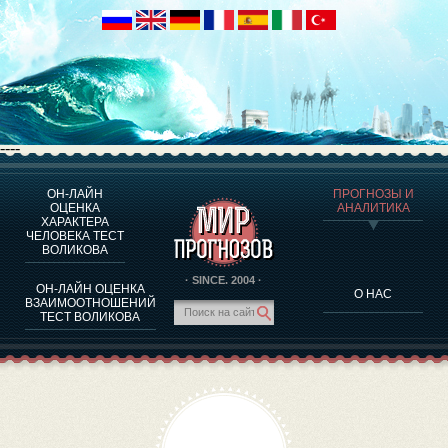
----
ОН-ЛАЙН
ПРОГНОЗЫ И
О ПРОГРАММЕ
ОЦЕНКА
АНАЛИТИКА
ХАРАКТЕРА
ОЦЕНКА ХАРАКТЕРA ЧЕЛОВЕКА
ЧЕЛОВЕКА ТЕСТ
ОЦЕНКА ХАРАКТЕРА ВЫДАЮЩИХСЯ ЛИЧНОСТЕЙ
ВОЛИКОВА
О ПРОГРАММЕ
· SINCE. 2004 ·
ОН-ЛАЙН ОЦЕНКА
О НАС
ТЕСТ НА СОВМЕСТИМОСТЬ ВОЛИКОВА
ВЗАИМООТНОШЕНИЙ
ТЕСТ ВОЛИКОВА
ПРОГНОЗЫ И АНАЛИТИКА