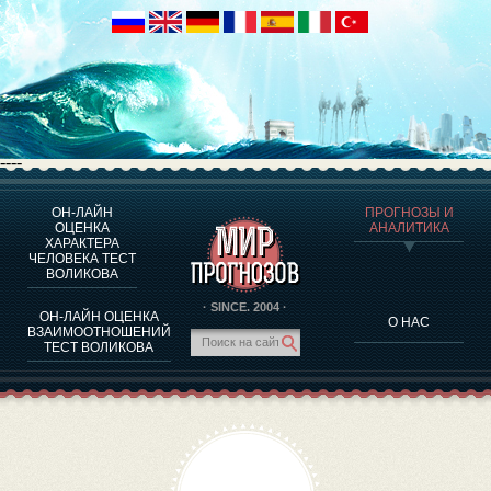
----
ОН-ЛАЙН
ПРОГНОЗЫ И
О ПРОГРАММЕ
ОЦЕНКА
АНАЛИТИКА
ХАРАКТЕРА
ОЦЕНКА ХАРАКТЕРA ЧЕЛОВЕКА
ЧЕЛОВЕКА ТЕСТ
ОЦЕНКА ХАРАКТЕРА ВЫДАЮЩИХСЯ ЛИЧНОСТЕЙ
ВОЛИКОВА
О ПРОГРАММЕ
· SINCE. 2004 ·
ОН-ЛАЙН ОЦЕНКА
О НАС
ТЕСТ НА СОВМЕСТИМОСТЬ ВОЛИКОВА
ВЗАИМООТНОШЕНИЙ
ТЕСТ ВОЛИКОВА
ПРОГНОЗЫ И АНАЛИТИКА