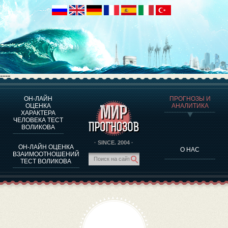
----
ОН-ЛАЙН
ПРОГНОЗЫ И
О ПРОГРАММЕ
ОЦЕНКА
АНАЛИТИКА
ХАРАКТЕРА
ОЦЕНКА ХАРАКТЕРA ЧЕЛОВЕКА
ЧЕЛОВЕКА ТЕСТ
ОЦЕНКА ХАРАКТЕРА ВЫДАЮЩИХСЯ ЛИЧНОСТЕЙ
ВОЛИКОВА
О ПРОГРАММЕ
· SINCE. 2004 ·
ОН-ЛАЙН ОЦЕНКА
О НАС
ТЕСТ НА СОВМЕСТИМОСТЬ ВОЛИКОВА
ВЗАИМООТНОШЕНИЙ
ТЕСТ ВОЛИКОВА
ПРОГНОЗЫ И АНАЛИТИКА