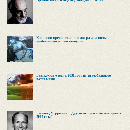
Прогноз на 2014 год- год Лошади-М.Левин
Как наши предки спали по два раза за ночь и
проблема «шока настоящего»
Бангкок опустеет к 2031 году из-за глобального
потепления
Рэймонд Мэрриман: "Другие актеры небесной драмы
2014 года"