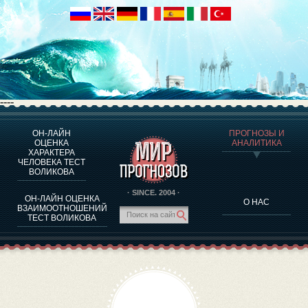
----
ОН-ЛАЙН
ПРОГНОЗЫ И
О ПРОГРАММЕ
ОЦЕНКА
АНАЛИТИКА
ХАРАКТЕРА
ОЦЕНКА ХАРАКТЕРA ЧЕЛОВЕКА
ЧЕЛОВЕКА ТЕСТ
ОЦЕНКА ХАРАКТЕРА ВЫДАЮЩИХСЯ ЛИЧНОСТЕЙ
ВОЛИКОВА
О ПРОГРАММЕ
· SINCE. 2004 ·
ОН-ЛАЙН ОЦЕНКА
О НАС
ТЕСТ НА СОВМЕСТИМОСТЬ ВОЛИКОВА
ВЗАИМООТНОШЕНИЙ
ТЕСТ ВОЛИКОВА
ПРОГНОЗЫ И АНАЛИТИКА