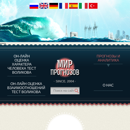
----
ОН-ЛАЙН
ПРОГНОЗЫ И
О ПРОГРАММЕ
ОЦЕНКА
АНАЛИТИКА
ХАРАКТЕРА
ОЦЕНКА ХАРАКТЕРA ЧЕЛОВЕКА
ЧЕЛОВЕКА ТЕСТ
ОЦЕНКА ХАРАКТЕРА ВЫДАЮЩИХСЯ ЛИЧНОСТЕЙ
ВОЛИКОВА
О ПРОГРАММЕ
· SINCE. 2004 ·
ОН-ЛАЙН ОЦЕНКА
О НАС
ТЕСТ НА СОВМЕСТИМОСТЬ ВОЛИКОВА
ВЗАИМООТНОШЕНИЙ
ТЕСТ ВОЛИКОВА
ПРОГНОЗЫ И АНАЛИТИКА