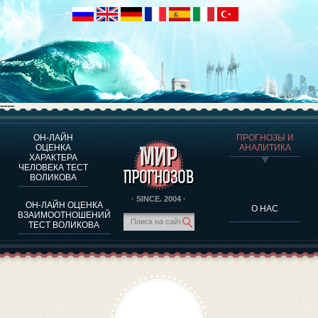
----
ОН-ЛАЙН
ПРОГНОЗЫ И
О ПРОГРАММЕ
ОЦЕНКА
АНАЛИТИКА
ХАРАКТЕРА
ОЦЕНКА ХАРАКТЕРA ЧЕЛОВЕКА
ЧЕЛОВЕКА ТЕСТ
ОЦЕНКА ХАРАКТЕРА ВЫДАЮЩИХСЯ ЛИЧНОСТЕЙ
ВОЛИКОВА
О ПРОГРАММЕ
· SINCE. 2004 ·
ОН-ЛАЙН ОЦЕНКА
О НАС
ТЕСТ НА СОВМЕСТИМОСТЬ ВОЛИКОВА
ВЗАИМООТНОШЕНИЙ
ТЕСТ ВОЛИКОВА
ПРОГНОЗЫ И АНАЛИТИКА