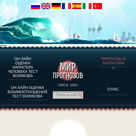
----
ОН-ЛАЙН
ПРОГНОЗЫ И
О ПРОГРАММЕ
ОЦЕНКА
АНАЛИТИКА
ХАРАКТЕРА
ОЦЕНКА ХАРАКТЕРA ЧЕЛОВЕКА
ЧЕЛОВЕКА ТЕСТ
ОЦЕНКА ХАРАКТЕРА ВЫДАЮЩИХСЯ ЛИЧНОСТЕЙ
ВОЛИКОВА
О ПРОГРАММЕ
· SINCE. 2004 ·
ОН-ЛАЙН ОЦЕНКА
О НАС
ТЕСТ НА СОВМЕСТИМОСТЬ ВОЛИКОВА
ВЗАИМООТНОШЕНИЙ
ТЕСТ ВОЛИКОВА
ПРОГНОЗЫ И АНАЛИТИКА