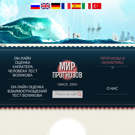
----
ОН-ЛАЙН
ПРОГНОЗЫ И
О ПРОГРАММЕ
ОЦЕНКА
АНАЛИТИКА
ХАРАКТЕРА
ОЦЕНКА ХАРАКТЕРA ЧЕЛОВЕКА
ЧЕЛОВЕКА ТЕСТ
ОЦЕНКА ХАРАКТЕРА ВЫДАЮЩИХСЯ ЛИЧНОСТЕЙ
ВОЛИКОВА
О ПРОГРАММЕ
· SINCE. 2004 ·
ОН-ЛАЙН ОЦЕНКА
О НАС
ТЕСТ НА СОВМЕСТИМОСТЬ ВОЛИКОВА
ВЗАИМООТНОШЕНИЙ
ТЕСТ ВОЛИКОВА
ПРОГНОЗЫ И АНАЛИТИКА