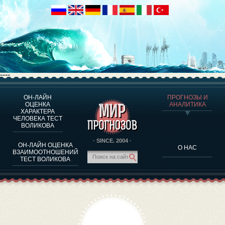
----
ОН-ЛАЙН
ПРОГНОЗЫ И
О ПРОГРАММЕ
ОЦЕНКА
АНАЛИТИКА
ХАРАКТЕРА
ОЦЕНКА ХАРАКТЕРA ЧЕЛОВЕКА
ЧЕЛОВЕКА ТЕСТ
ОЦЕНКА ХАРАКТЕРА ВЫДАЮЩИХСЯ ЛИЧНОСТЕЙ
ВОЛИКОВА
О ПРОГРАММЕ
· SINCE. 2004 ·
ОН-ЛАЙН ОЦЕНКА
О НАС
ТЕСТ НА СОВМЕСТИМОСТЬ ВОЛИКОВА
ВЗАИМООТНОШЕНИЙ
ТЕСТ ВОЛИКОВА
ПРОГНОЗЫ И АНАЛИТИКА