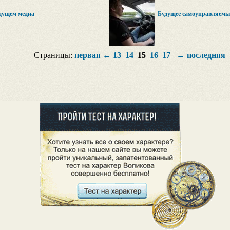
удущем медиа
Будущее самоуправляем
Страницы:
первая
←
13
14
15
16
17
→
последняя