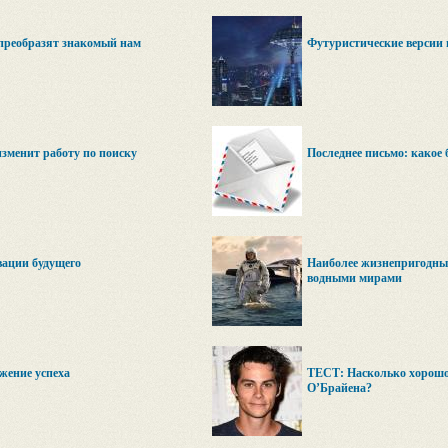
преобразят знакомый нам
Футуристические версии
зменит работу по поиску
Последнее письмо: какое 
вации будущего
Наиболее жизнепригодные
водными мирами
жение успеха
ТЕСТ: Насколько хорошо
О’Брайена?