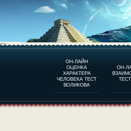
----
О ПРОГРАММЕ
О 
ОН-ЛАЙН
ОЦЕНКА
ОН-Л
ОЦЕНКА ХАРАКТЕРA
ЧЕЛОВЕКА
СОВ
ХАРАКТЕРА
ВЗАИМ
В
ЧЕЛОВЕКА ТЕСТ
ТЕС
ОЦЕНКА ХАРАКТЕРА
ВЫДАЮЩИХСЯ
ВОЛИКОВА
ЛИЧНОСТЕЙ