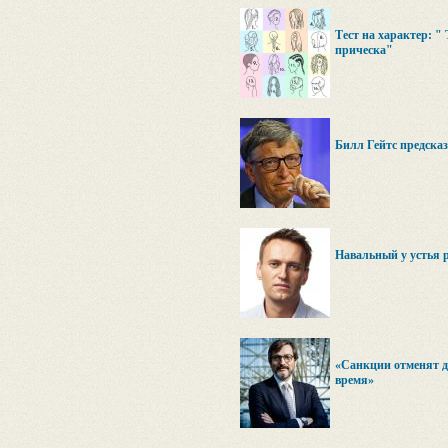
Тест на характер: "
прическа"
Билл Гейтс предсказ
Навальный у устья 
«Санкции отменят до
время»