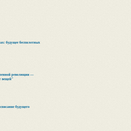
сах: будущее беспилотных
ленной революции —
т вещей"
списание будущего