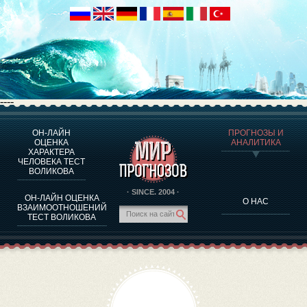
----
ОН-ЛАЙН
ПРОГНОЗЫ И
О ПРОГРАММЕ
ОЦЕНКА
АНАЛИТИКА
ХАРАКТЕРА
ОЦЕНКА ХАРАКТЕРA ЧЕЛОВЕКА
ЧЕЛОВЕКА ТЕСТ
ОЦЕНКА ХАРАКТЕРА ВЫДАЮЩИХСЯ ЛИЧНОСТЕЙ
ВОЛИКОВА
О ПРОГРАММЕ
· SINCE. 2004 ·
ОН-ЛАЙН ОЦЕНКА
О НАС
ТЕСТ НА СОВМЕСТИМОСТЬ ВОЛИКОВА
ВЗАИМООТНОШЕНИЙ
ТЕСТ ВОЛИКОВА
ПРОГНОЗЫ И АНАЛИТИКА