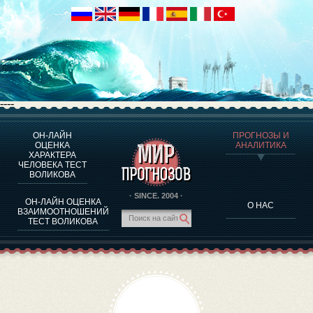
----
ОН-ЛАЙН
ПРОГНОЗЫ И
О ПРОГРАММЕ
ОЦЕНКА
АНАЛИТИКА
ХАРАКТЕРА
ОЦЕНКА ХАРАКТЕРA ЧЕЛОВЕКА
ЧЕЛОВЕКА ТЕСТ
ОЦЕНКА ХАРАКТЕРА ВЫДАЮЩИХСЯ ЛИЧНОСТЕЙ
ВОЛИКОВА
О ПРОГРАММЕ
· SINCE. 2004 ·
ОН-ЛАЙН ОЦЕНКА
О НАС
ТЕСТ НА СОВМЕСТИМОСТЬ ВОЛИКОВА
ВЗАИМООТНОШЕНИЙ
ТЕСТ ВОЛИКОВА
ПРОГНОЗЫ И АНАЛИТИКА