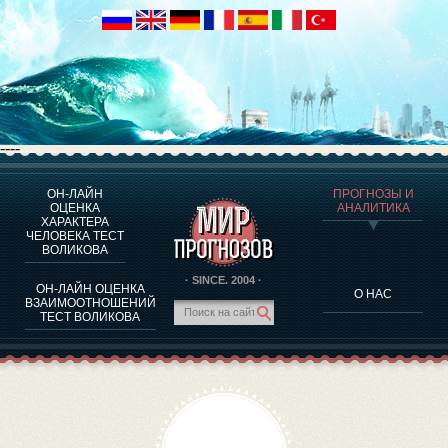
----
ОН-ЛАЙН
ПРОГНОЗЫ И
О ПРОГРАММЕ
ОЦЕНКА
АНАЛИТИКА
ХАРАКТЕРА
ОЦЕНКА ХАРАКТЕРA ЧЕЛОВЕКА
ЧЕЛОВЕКА ТЕСТ
ОЦЕНКА ХАРАКТЕРА ВЫДАЮЩИХСЯ ЛИЧНОСТЕЙ
ВОЛИКОВА
О ПРОГРАММЕ
· SINCE. 2004 ·
ОН-ЛАЙН ОЦЕНКА
О НАС
ТЕСТ НА СОВМЕСТИМОСТЬ ВОЛИКОВА
ВЗАИМООТНОШЕНИЙ
ТЕСТ ВОЛИКОВА
ПРОГНОЗЫ И АНАЛИТИКА