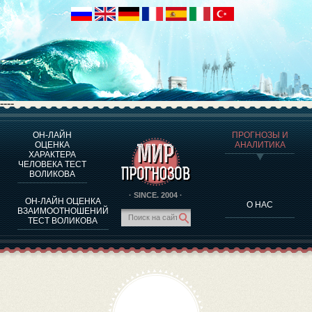
----
ОН-ЛАЙН
ПРОГНОЗЫ И
О ПРОГРАММЕ
ОЦЕНКА
АНАЛИТИКА
ХАРАКТЕРА
ОЦЕНКА ХАРАКТЕРA ЧЕЛОВЕКА
ЧЕЛОВЕКА ТЕСТ
ОЦЕНКА ХАРАКТЕРА ВЫДАЮЩИХСЯ ЛИЧНОСТЕЙ
ВОЛИКОВА
О ПРОГРАММЕ
· SINCE. 2004 ·
ОН-ЛАЙН ОЦЕНКА
О НАС
ТЕСТ НА СОВМЕСТИМОСТЬ ВОЛИКОВА
ВЗАИМООТНОШЕНИЙ
ТЕСТ ВОЛИКОВА
ПРОГНОЗЫ И АНАЛИТИКА