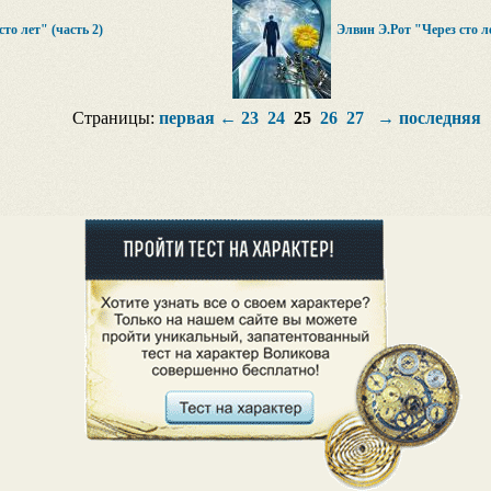
то лет" (часть 2)
Элвин Э.Рот "Через сто ле
Страницы:
первая
←
23
24
25
26
27
→
последняя