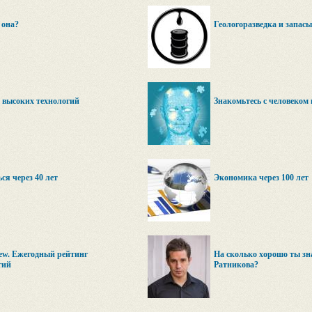
 она?
Геологоразведка и запас
 высоких технологий
Знакомьтесь с человеком 
ся через 40 лет
Экономика через 100 лет
iew. Ежегодный рейтинг
На сколько хорошо ты з
гий
Ратникова?