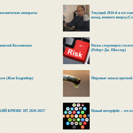
 космические аппараты
Текущий 2016-й и его гла
назад, немного вперед (С
Данилой Козловским
Риски следующего столет
(Роберт Дж. Шиллер)
было (Жан Бодрийяр)
Мировые запасы пресной 
Й КРИЗИС ИТ 2020-2025″
Новый интерфейс – это от