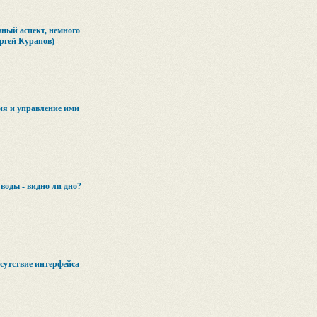
вный аспект, немного
ергей Курапов)
ия и управление ими
воды - видно ли дно?
сутствие интерфейса