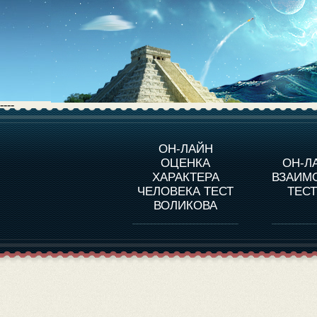
----
О ПРОГРАММЕ
О 
ОН-ЛАЙН
ОЦЕНКА
ОН-Л
ОЦЕНКА ХАРАКТЕРA
ЧЕЛОВЕКА
СОВ
ХАРАКТЕРА
ВЗАИМ
В
ЧЕЛОВЕКА ТЕСТ
ТЕС
ОЦЕНКА ХАРАКТЕРА
ВЫДАЮЩИХСЯ
ВОЛИКОВА
ЛИЧНОСТЕЙ