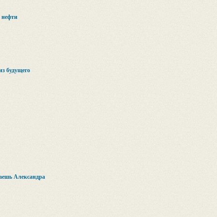
ы нефти
из будущего
наешь Александра