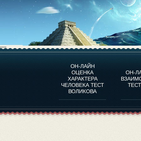
----
О ПРОГРАММЕ
О 
ОН-ЛАЙН
ОЦЕНКА
ОН-Л
ОЦЕНКА ХАРАКТЕРA
ЧЕЛОВЕКА
СОВ
ХАРАКТЕРА
ВЗАИМ
В
ЧЕЛОВЕКА ТЕСТ
ТЕС
ОЦЕНКА ХАРАКТЕРА
ВЫДАЮЩИХСЯ
ВОЛИКОВА
ЛИЧНОСТЕЙ