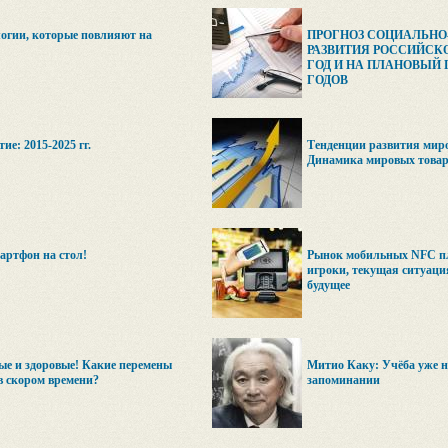
огии, которые повлияют на
ПРОГНОЗ СОЦИАЛЬН
РАЗВИТИЯ РОССИЙСКО
ГОД И НА ПЛАНОВЫЙ ПЕ
ГОДОВ
ие: 2015-2025 гг.
Тенденции развития мир
Динамика мировых това
артфон на стол!
Рынок мобильных NFC п
игроки, текущая ситуаци
будущее
ые и здоровые! Какие перемены
Митио Каку: Учёба уже не
в скором времени?
запоминании