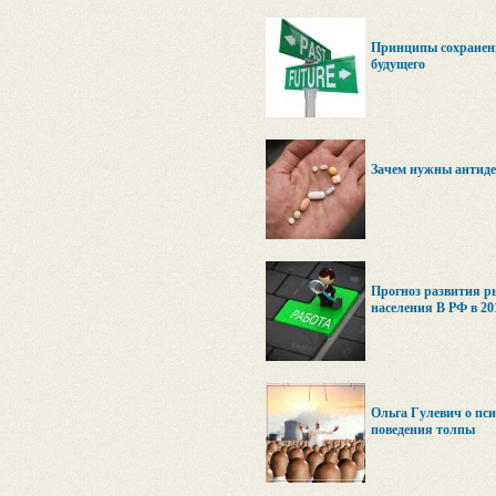
Принципы сохранени
будущего
Зачем нужны антиде
Прогноз развития р
населения В РФ в 201
Ольга Гулевич о пси
поведения толпы