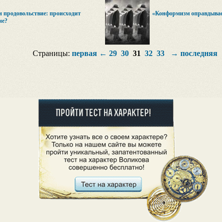
и продовольствие: происходит
«Конформизм оправдывае
ие?
Страницы:
первая
←
29
30
31
32
33
→
последняя