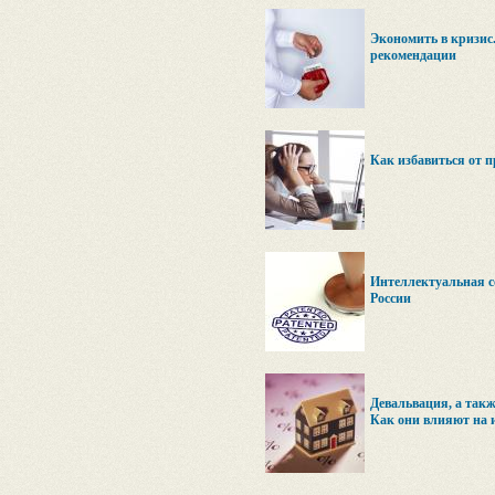
Экономить в кризис.
рекомендации
Как избавиться от 
Интеллектуальная с
России
Девальвация, а такж
Как они влияют на 