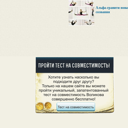
Альфа-гравити новая
сознания