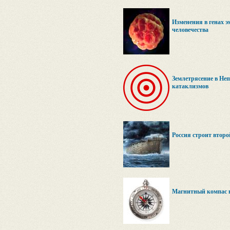
Изменения в генах э
человечества
Землетрясение в Не
катаклизмов
Россия строит второ
Магнитный компас в