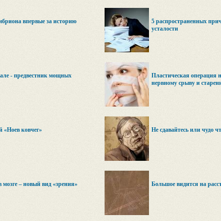
мбриона впервые за историю
5 распространенных при
усталости
пале - предвестник мощных
Пластическая операция н
нервному срыву и старен
й «Ноев ковчег»
Не сдавайтесь или чудо ч
 мозге – новый вид «зрения»
Большое видится на расс