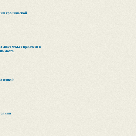
чин хронической
а лице может привести к
ию мозга
то живой
тоянии