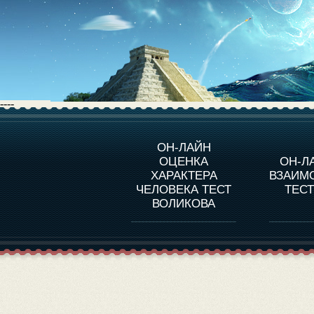
----
О ПРОГРАММЕ
О 
ОН-ЛАЙН
ОЦЕНКА
ОН-Л
ОЦЕНКА ХАРАКТЕРA
ЧЕЛОВЕКА
СОВ
ХАРАКТЕРА
ВЗАИМ
В
ЧЕЛОВЕКА ТЕСТ
ТЕС
ОЦЕНКА ХАРАКТЕРА
ВЫДАЮЩИХСЯ
ВОЛИКОВА
ЛИЧНОСТЕЙ