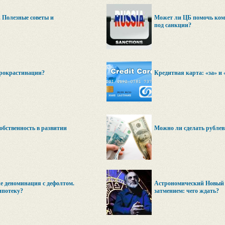
 Полезные советы и
Может ли ЦБ помочь ком
под санкции?
прокрастинации?
Кредитная карта: «за» и
обственность в развитии
Можно ли сделать рубле
е деноминация с дефолтом.
Астрономический Новый г
ипотеку?
затмением: чего ждать?