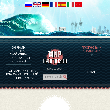
----
ОН-ЛАЙН
ПРОГНОЗЫ И
О ПРОГРАММЕ
ОЦЕНКА
АНАЛИТИКА
ХАРАКТЕРА
ОЦЕНКА ХАРАКТЕРA ЧЕЛОВЕКА
ЧЕЛОВЕКА ТЕСТ
ОЦЕНКА ХАРАКТЕРА ВЫДАЮЩИХСЯ ЛИЧНОСТЕЙ
ВОЛИКОВА
О ПРОГРАММЕ
· SINCE. 2004 ·
ОН-ЛАЙН ОЦЕНКА
О НАС
ТЕСТ НА СОВМЕСТИМОСТЬ ВОЛИКОВА
ВЗАИМООТНОШЕНИЙ
ТЕСТ ВОЛИКОВА
ПРОГНОЗЫ И АНАЛИТИКА