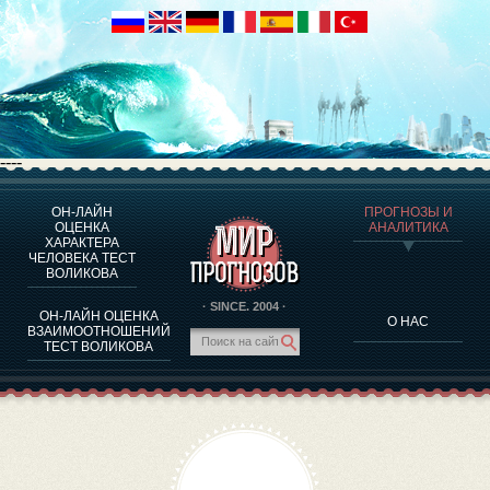
----
ОН-ЛАЙН
ПРОГНОЗЫ И
О ПРОГРАММЕ
ОЦЕНКА
АНАЛИТИКА
ХАРАКТЕРА
ОЦЕНКА ХАРАКТЕРA ЧЕЛОВЕКА
ЧЕЛОВЕКА ТЕСТ
ОЦЕНКА ХАРАКТЕРА ВЫДАЮЩИХСЯ ЛИЧНОСТЕЙ
ВОЛИКОВА
О ПРОГРАММЕ
· SINCE. 2004 ·
ОН-ЛАЙН ОЦЕНКА
О НАС
ТЕСТ НА СОВМЕСТИМОСТЬ ВОЛИКОВА
ВЗАИМООТНОШЕНИЙ
ТЕСТ ВОЛИКОВА
ПРОГНОЗЫ И АНАЛИТИКА