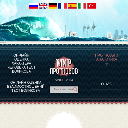
----
ОН-ЛАЙН
ПРОГНОЗЫ И
О ПРОГРАММЕ
ОЦЕНКА
АНАЛИТИКА
ХАРАКТЕРА
ОЦЕНКА ХАРАКТЕРA ЧЕЛОВЕКА
ЧЕЛОВЕКА ТЕСТ
ОЦЕНКА ХАРАКТЕРА ВЫДАЮЩИХСЯ ЛИЧНОСТЕЙ
ВОЛИКОВА
О ПРОГРАММЕ
· SINCE. 2004 ·
ОН-ЛАЙН ОЦЕНКА
О НАС
ТЕСТ НА СОВМЕСТИМОСТЬ ВОЛИКОВА
ВЗАИМООТНОШЕНИЙ
ТЕСТ ВОЛИКОВА
ПРОГНОЗЫ И АНАЛИТИКА