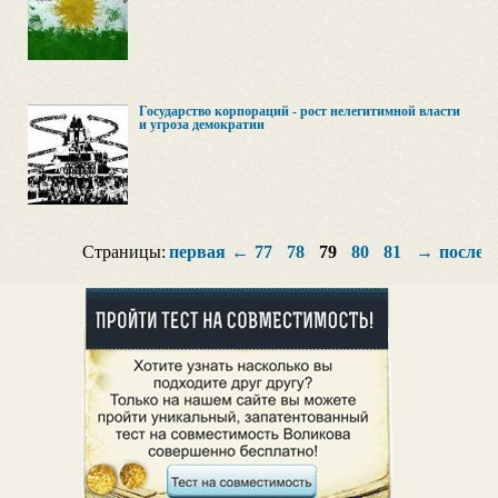
Государство корпораций - рост нелегитимной власти
и угроза демократии
Страницы:
первая
←
77
78
79
80
81
→
послед