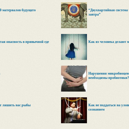
0 материалов будущего
“Двухпартийная система 
завтра”
ая опасность в привычной еде
Как из человека делают 
а
Нарушения микробиоцено
необходимы пробиотики?
т лишить нас рыбы
Как не поддаться на уло
сознанием