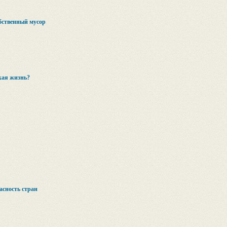
бственный мусор
кая жизнь?
асность стран