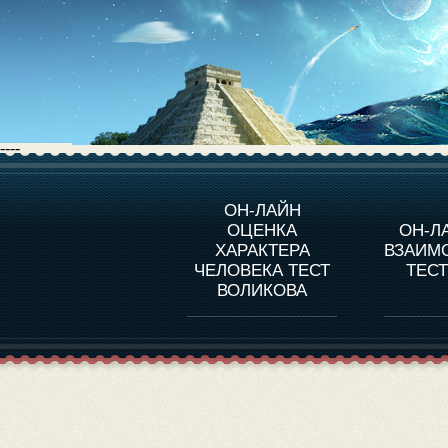
----
О ПРОГРАММЕ
О 
ОН-ЛАЙН
ОЦЕНКА
ОН-Л
ОЦЕНКА ХАРАКТЕРA
ЧЕЛОВЕКА
СОВ
ХАРАКТЕРА
ВЗАИМ
В
ЧЕЛОВЕКА ТЕСТ
ТЕС
ОЦЕНКА ХАРАКТЕРА
ВЫДАЮЩИХСЯ
ВОЛИКОВА
ЛИЧНОСТЕЙ