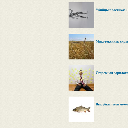
Убийцы пластика: 1
Микотоксины: скрыт
Сгоревшая зарплат
Вырубка лесов може