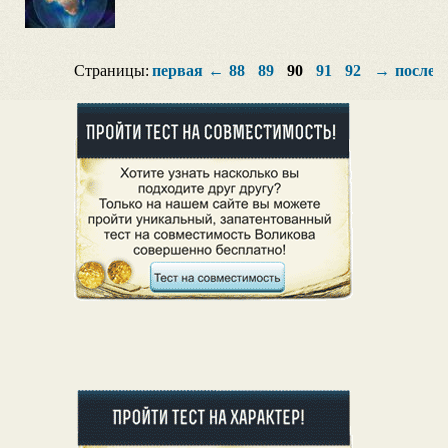
Страницы:
первая
←
88
89
90
91
92
→
послед