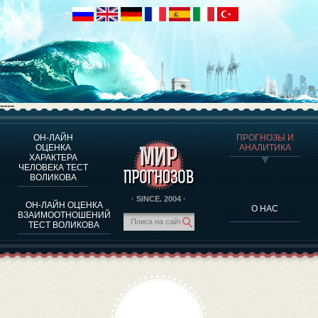
----
ОН-ЛАЙН
ПРОГНОЗЫ И
О ПРОГРАММЕ
ОЦЕНКА
АНАЛИТИКА
ХАРАКТЕРА
ОЦЕНКА ХАРАКТЕРA ЧЕЛОВЕКА
ЧЕЛОВЕКА ТЕСТ
ОЦЕНКА ХАРАКТЕРА ВЫДАЮЩИХСЯ ЛИЧНОСТЕЙ
ВОЛИКОВА
О ПРОГРАММЕ
· SINCE. 2004 ·
ОН-ЛАЙН ОЦЕНКА
О НАС
ТЕСТ НА СОВМЕСТИМОСТЬ ВОЛИКОВА
ВЗАИМООТНОШЕНИЙ
ТЕСТ ВОЛИКОВА
ПРОГНОЗЫ И АНАЛИТИКА