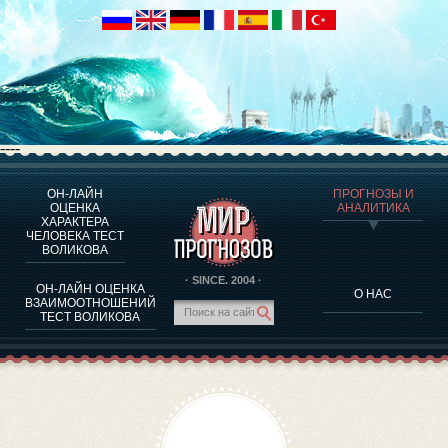
----
ОН-ЛАЙН
ПРОГНОЗЫ И
О ПРОГРАММЕ
ОЦЕНКА
АНАЛИТИКА
ХАРАКТЕРА
ОЦЕНКА ХАРАКТЕРA ЧЕЛОВЕКА
ЧЕЛОВЕКА ТЕСТ
ОЦЕНКА ХАРАКТЕРА ВЫДАЮЩИХСЯ ЛИЧНОСТЕЙ
ВОЛИКОВА
О ПРОГРАММЕ
· SINCE. 2004 ·
ОН-ЛАЙН ОЦЕНКА
О НАС
ТЕСТ НА СОВМЕСТИМОСТЬ ВОЛИКОВА
ВЗАИМООТНОШЕНИЙ
ТЕСТ ВОЛИКОВА
ПРОГНОЗЫ И АНАЛИТИКА