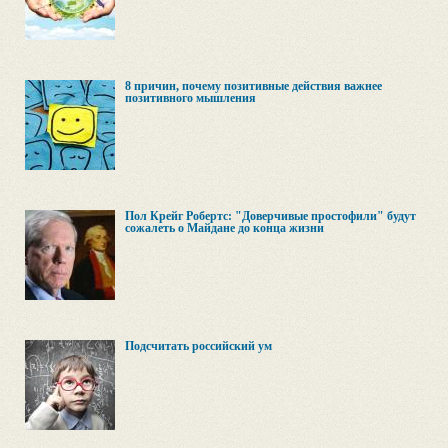
8 причин, почему позитивные действия важнее
позитивного мышления
Пол Крейг Робертс: "Доверчивые простофили" будут
сожалеть о Майдане до конца жизни
Подсчитать российский ум