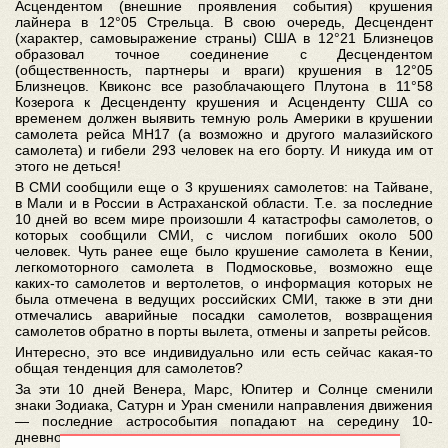
Асцендентом (внешние проявления события) крушения
лайнера в 12°05 Стрельца. В свою очередь, Десцендент
(характер, самовыражение страны) США в 12°21 Близнецов
образовал точное соединение с Десцендентом
(общественность, партнеры и враги) крушения в 12°05
Близнецов. Квиконс все разоблачающего Плутона в 11°58
Козерога к Десценденту крушения и Асценденту США со
временем должен выявить темную роль Америки в крушении
самолета рейса МН17 (а возможно и другого малазийского
самолета) и гибели 293 человек на его борту. И никуда им от
этого не деться!
В СМИ сообщили еще о 3 крушениях самолетов: на Тайване,
в Мали и в России в Астраханской области. Т.е. за последние
10 дней во всем мире произошли 4 катастрофы самолетов, о
которых сообщили СМИ, с числом погибших около 500
человек. Чуть ранее еще было крушение самолета в Кении,
легкомоторного самолета в Подмосковье, возможно еще
каких-то самолетов и вертолетов, о информация которых не
была отмечена в ведущих российских СМИ, также в эти дни
отмечались аварийные посадки самолетов, возвращения
самолетов обратно в порты вылета, отмены и запреты рейсов.
Интересно, это все индивидуально или есть сейчас какая-то
общая тенденция для самолетов?
За эти 10 дней Венера, Марс, Юпитер и Солнце сменили
знаки Зодиака, Сатурн и Уран сменили направления движения
— последние астрособытия попадают на середину 10-
дневного периода.