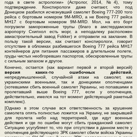
года в свете астрологии» (Астролог, 2014, №4), тому
подтверждение. Конспирологи даже считают, что под
Донецком разбился исчезнувший самолет Boeing 777-200 того
рейса с бортовым номером 9M-MRO, а не Boeing 777 рейса
МН17 с бортовым номером 9M-MRD. Мол, на его борт
погрузили замороженные трупы (благо в амстердамском
аэропорту Схипхол есть морг, а неподалеку расположен
авиастроительный завод Fokker) и отправили на заклание. В
пользу такой версии, как считают конспирологи, говорит
отсутствие в обломках разбившегося Boeing 777 рейса МН17
контейнеров для питания пассажиров в длительном полете,
груды чистых необгоревших паспортов, обескровленные трупы
с сильным запахом и другое.
Конечно, остается (как вариант первой и второй версий)
версия каких-то ошибочных действий
,
непредумышленной, случайной атаки на самолет, как
украинскими военными, так и донецкими ополченцами
(хотевшими сбить военный самолет Украины, но попавшими в
пролетавший выше Boeing 777, если у ополченцев,
действительно, имелся на тот момент действующий ракетный
комплекс).
[Однако в этом случае вся ответственность за крушение
самолета опять полностью ложится на Украину, не закрывшей
для пролета небо над территорией, где идут военные
действия и где по ошибке могут сбить гражданский самолет.
Ситуацию усугубляет то, что при отсутствии в данном месте у
ополченцев действующего ЗРК самолет сбили войска Украины