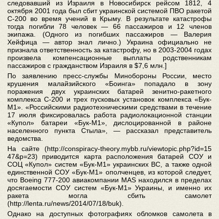
следовавший из Израиля в Новосибирск рейсом 1812, 4
октября 2001 года был сбит украинской системой ПВО ракетой
С-200 во время учений в Крыму. В результате катастрофы
тогда погибли 78 человек — 66 пассажиров и 12 членов
экипажа. (Одного из погибших пассажиров — Валерия
Хейфица — автор знал лично.) Украина официально не
признала ответственность за катастрофу, но в 2003-2004 годах
произвела компенсационные выплаты родственникам
пассажиров с гражданством Израиля в $7,6 млн.]
По заявлению пресс-службы Минобороны России, место
крушения малайзийского «Боинга» попадало в зону
поражения двух украинских батарей зенитно-ракетного
комплекса С-200 и трех пусковых установок комплекса «Бук-
М1». «Российскими радиотехническими средствами в течение
17 июля фиксировалась работа радиолокационной станции
«Купол» батареи «Бук-М1», дислоцированной в районе
населенного пункта Стыла», — рассказал представитель
ведомства.
На сайте (http://conspiracy-theory.mybb.ru/viewtopic.php?id=15
47&p=23) приводится карта расположения батарей СОУ и
СОЦ «Купол» систем «Бук-М1» украинских ВС, а также одной
единственной СОУ «Бук-М1» ополченцев, из которой следует,
что Boeing 777-200 авиакомпании MAS находился в пределах
досягаемости СОУ систем «Бук-М1» Украины, и именно их
ракета могла сбить самолет
(http://lenta.ru/news/2014/07/18/buk).
Однако на доступных фотографиях обломков самолета в