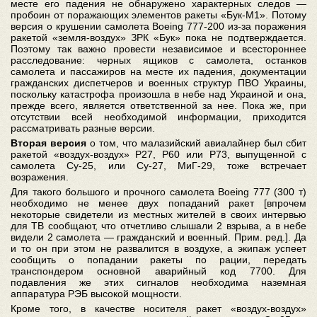
месте его падения не обнаружено характерных следов —
пробоин от поражающих элементов ракеты «Бук-М1». Потому
версия о крушении самолета Boeing 777-200 из-за поражения
ракетой «земля-воздух» ЗРК «Бук» пока не подтверждается.
Поэтому так важно провести независимое и всестороннее
расследование: черных ящиков с самолета, останков
самолета и пассажиров на месте их падения, документации
гражданских диспетчеров и военных структур ПВО Украины,
поскольку катастрофа произошла в небе над Украиной и она,
прежде всего, является ответственной за нее. Пока же, при
отсутствии всей необходимой информации, приходится
рассматривать разные версии.
Вторая версия
о том, что малазийский авиалайнер был сбит
ракетой «воздух-воздух» Р27, Р60 или Р73, выпущенной с
самолета Су-25, или Су-27, МиГ-29, тоже встречает
возражения.
Для такого большого и прочного самолета Boeing 777 (300 т)
необходимо не менее двух попаданий ракет [впрочем
некоторые свидетели из местных жителей в своих интервью
для ТВ сообщают, что отчетливо слышали 2 взрыва, а в небе
видели 2 самолета — гражданский и военный. Прим. ред.]. Да
и то он при этом не развалится в воздухе, а экипаж успеет
сообщить о попадании ракеты по рации, передать
транспондером основной аварийный код 7700. Для
подавления же этих сигналов необходима наземная
аппаратура РЭБ высокой мощности.
Кроме того, в качестве носителя ракет «воздух-воздух»