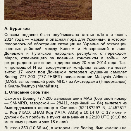
А. Буралков
Совсем недавно была опубликована статья «Лето и осень
2014 года — жаркая и опасная пора для Украины», в которой
говорилось об обострении ситуации на Украине об эскалации
военных действий между Киевом и Новороссией в лице
Донецкой и Луганской народных республик с переходом
Марса, отвечающего за военные конфликты и войны, от
ретроградного движения к директному 20 мая 2014 года. Так,
и произошло! И вот вооруженный конфликт вышел на новый
виток: 17 июля под Донецком потерпел крушение самолет
Boeing 777-200 (777-2H6ER) авиакомпании Malaysia Airlines
(MAS), выполнявший рейс MH17 из Амстердама (Нидерланды)
в Куала-Лумпур (Малайзия).
1. Описание событий
Самолет Boeing 777-200 авиакомпании MAS (бортовой номер
— 9M-MRD, заводской — 28411, серийный — 84) вылетел из
Амстердамского аэропорта Схипхол (52°18?29? N; 4°45?51?
E. Код ИКАО: EHAM Код ИАТА: AMS) в 10:14 UTC 17 июля и
должен был прибыть в пункт назначения в 22:10 UTC (6:10 по
местному времени уже 18 июля).
Эшелон 350 (10,66 км), в котором шел Boeing, был изменен на