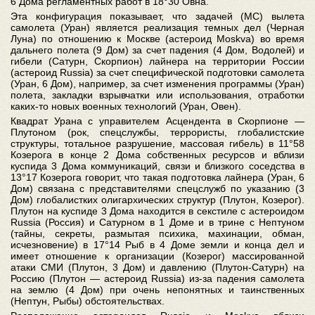
6 Дома регламентных работ в 18°30 Овна.
Эта конфигурация показывает, что задачей (МС) вылета
самолета (Уран) является реализация темных дел (Черная
Луна) по отношению к Москве (астероид Moskva) во время
дальнего полета (9 Дом) за счет падения (4 Дом, Водолей) и
гибели (Сатурн, Скорпион) лайнера на территории России
(астероид Russia) за счет специфической подготовки самолета
(Уран, 6 Дом), например, за счет изменения программы (Уран)
полета, закладки взрывчатки или использования, отработки
каких-то новых военных технологий (Уран, Овен).
Квадрат Урана с управителем Асцендента в Скорпионе —
Плутоном (рок, спецслужбы, террористы, глобалистские
структуры, тотальное разрушение, массовая гибель) в 11°58
Козерога в конце 2 Дома собственных ресурсов и вблизи
куспида 3 Дома коммуникаций, связи и близкого соседства в
13°17 Козерога говорит, что такая подготовка лайнера (Уран, 6
Дом) связана с представителями спецслужб по указанию (3
Дом) глобалистких олигархических структур (Плутон, Козерог).
Плутон на куспиде 3 Дома находится в секстиле с астероидом
Russia (Россия) и Сатурном в 1 Доме и в трине с Нептуном
(тайны, секреты, размытая психика, махинации, обман,
исчезновение) в 17°14 Рыб в 4 Доме земли и конца дел и
имеет отношение к организации (Козерог) массированной
атаки СМИ (Плутон, 3 Дом) и давлению (Плутон-Сатурн) на
Россию (Плутон — астероид Russia) из-за падения самолета
на землю (4 Дом) при очень непонятных и таинственных
(Нептун, Рыбы) обстоятельствах.