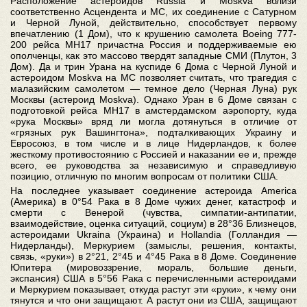
Расположение астероидов Russia и Moskva вблизи
соответственно Асцендента и МС, их соединение с Сатурном
и Черной Луной, действительно, способствует первому
впечатлению (1 Дом), что к крушению самолета Boeing 777-
200 рейса МН17 причастна Россия и поддерживаемые ею
ополченцы, как это массово твердят западные СМИ (Плутон, 3
Дом). Да и трин Урана на куспиде 6 Дома с Черной Луной и
астероидом Moskva на МС позволяет считать, что трагедия с
малазийским самолетом — темное дело (Черная Луна) рук
Москвы (астероид Moskva). Однако Уран в 6 Доме связан с
подготовкой рейса МН17 в амстердамском аэропорту, куда
«рука Москвы» вряд ли могла дотянуться в отличие от
«грязных рук Вашингтона», подталкивающих Украину и
Евросоюз, в том числе и в лице Нидерландов, к более
жесткому противостоянию с Россией и наказании ее и, прежде
всего, ее руководства за независимую и справедливую
позицию, отличную по многим вопросам от политики США.
На последнее указывает соединение астероида America
(Америка) в 0°54 Рака в 8 Доме чужих денег, катастроф и
смерти с Венерой (чувства, симпатии-антипатии,
взаимодействие, оценка ситуаций, социум) в 28°36 Близнецов,
астероидами Ukraina (Украина) и Hollandia (Голландия —
Нидерланды), Меркурием (замыслы, решения, контакты,
связь, «руки») в 2°21, 2°45 и 4°45 Рака в 8 Доме. Соединение
Юпитера (мировоззрение, мораль, большие деньги,
экспансия) США в 5°56 Рака с перечисленными астероидами
и Меркурием показывает, откуда растут эти «руки», к чему они
тянутся и что они защищают. А растут они из США, защищают