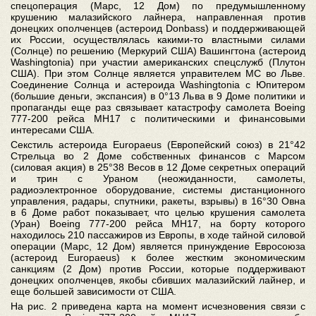
спецоперация (Марс, 12 Дом) по предумышленному
крушению малазийского лайнера, направленная против
донецких ополченцев (астероид Donbass) и поддерживающей
их России, осуществлялась какими-то властными силами
(Солнце) по решению (Меркурий США) Вашингтона (астероид
Washingtonia) при участии американских спецслужб (Плутон
США). При этом Солнце является управителем МС во Льве.
Соединение Солнца и астероида Washingtonia с Юпитером
(большие деньги, экспансия) в 0°13 Льва в 9 Доме политики и
пропаганды еще раз связывает катастрофу самолета Boeing
777-200 рейса МН17 с политическими и финансовыми
интересами США.
Секстиль астероида Europaeus (Европейский союз) в 21°42
Стрельца во 2 Доме собственных финансов с Марсом
(силовая акция) в 25°38 Весов в 12 Доме секретных операций
и трин с Ураном (неожиданности, самолеты,
радиоэлектронное оборудование, системы дистанционного
управления, радары, спутники, ракеты, взрывы) в 16°30 Овна
в 6 Доме работ показывает, что целью крушения самолета
(Уран) Boeing 777-200 рейса МН17, на борту которого
находилось 210 пассажиров из Европы, в ходе тайной силовой
операции (Марс, 12 Дом) является принуждение Евросоюза
(астероид Europaeus) к более жестким экономическим
санкциям (2 Дом) против России, которые поддерживают
донецких ополченцев, якобы сбивших малазийский лайнер, и
еще большей зависимости от США.
На рис. 2 приведена карта на момент исчезновения связи с