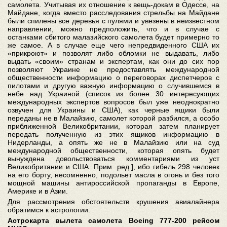
самолета. Учитывая их отношение к вещь-докам в Одессе, на
Майдане, когда вместо расследования стрельбы на Майдане
были спилены все деревья с пулями и увезены в неизвестном
направлении, можно предположить, что и в случае с
останками сбитого малазийского самолета будет примерно то
же самое. А в случае еще чего непредвиденного США их
«прикроют» и позволят либо обломки не выдавать, либо
выдать «своим» странам и экспертам, как они до сих пор
позволяют Украине не предоставлять международной
общественности информацию о переговорах диспетчеров с
пилотами и другую важную информацию о случившемся в
небе над Украиной (список из более 30 интересующих
международных экспертов вопросов был уже неоднократно
озвучен для Украины и США), как черные ящики были
переданы не в Малайзию, самолет которой разбился, а особо
приближенной Великобритании, которая затем планирует
передать полученную из этих ящиков информацию в
Нидерланды, а опять же не в Малайзию или на суд
международной общественности, которая опять будет
вынуждена довольствоваться комментариями из уст
Великобритании и США. Прим. ред.], ибо гибель 298 человек
на его борту, несомненно, подольет масла в огонь и без того
мощной машины антироссийской пропаганды в Европе,
Америке и в Азии.
Для рассмотрения обстоятельств крушения авиалайнера
обратимся к астрологии.
Астрокарта вылета самолета Boeing 777-200 рейсом