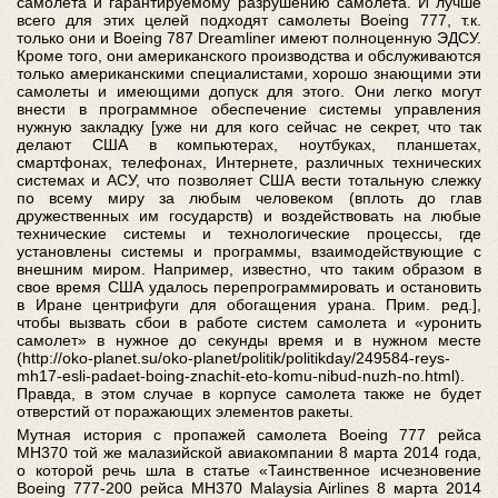
самолета и гарантируемому разрушению самолета. И лучше
всего для этих целей подходят самолеты Boeing 777, т.к.
только они и Boeing 787 Dreamliner имеют полноценную ЭДСУ.
Кроме того, они американского производства и обслуживаются
только американскими специалистами, хорошо знающими эти
самолеты и имеющими допуск для этого. Они легко могут
внести в программное обеспечение системы управления
нужную закладку [уже ни для кого сейчас не секрет, что так
делают США в компьютерах, ноутбуках, планшетах,
смартфонах, телефонах, Интернете, различных технических
системах и АСУ, что позволяет США вести тотальную слежку
по всему миру за любым человеком (вплоть до глав
дружественных им государств) и воздействовать на любые
технические системы и технологические процессы, где
установлены системы и программы, взаимодействующие с
внешним миром. Например, известно, что таким образом в
свое время США удалось перепрограммировать и остановить
в Иране центрифуги для обогащения урана. Прим. ред.],
чтобы вызвать сбои в работе систем самолета и «уронить
самолет» в нужное до секунды время и в нужном месте
(http://oko-planet.su/oko-planet/politik/politikday/249584-reys-
mh17-esli-padaet-boing-znachit-eto-komu-nibud-nuzh-no.html).
Правда, в этом случае в корпусе самолета также не будет
отверстий от поражающих элементов ракеты.
Мутная история с пропажей самолета Boeing 777 рейса
МН370 той же малазийской авиакомпании 8 марта 2014 года,
о которой речь шла в статье «Таинственное исчезновение
Boeing 777-200 рейса MH370 Malaysia Airlines 8 марта 2014