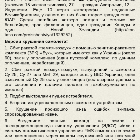
(включая 15 членов экипажа), 27 — граждан Австралии, 12 —
Индонезии. Еще 10 жертв катастрофы — подданные
Великобритании, у одного из них было второе гражданство —
ЮАР. Среди погибших четверо немцев и столько же
бельгийцев, трое филиппинцев, один гражданин Канады и
один — Новой Зеландии (http://itar-
tass.com/proisshestviya/1329252).
Версии крушения самолета:
1. Сбит ракетой «земля-воздух» с помощью зенитно-ракетного
комплекса (ЗРК) «Бук», которые имеются как у Украины (около
60), так и у ополченцев (один пусковой комплекс, по данным
ополченцев, неработающий).
2. Сбит ракетой «воздух-воздух», выпущенной с самолета
Су-25, Су-27 или МиГ-29, которые есть у ВВС Украины, один
захваченный Су-25 есть у ополченцев (достоверных данных о
его состоянии и наличии пилотов и техобслуживания не
имеется).
3. Подбит выстрелами пушек истребителя.
4. Взорван изнутри заложенным в самолете устройством.
5. Крушение произошло из-за ошибок экипажа,
спровоцированных извне.
6. Введением ложных команд на земле в
электродистанционную систему управления (ЭДСУ) и/или в
систему автоматического управления FMS самолета на земле
или дистанционно через каналы спутниковой или наземной