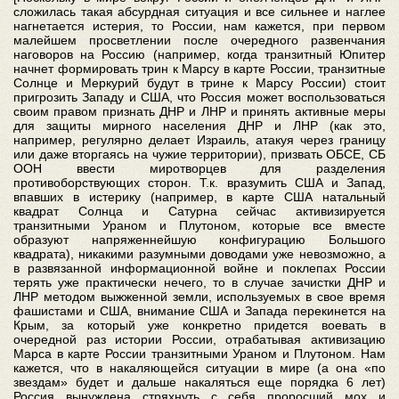
сложилась такая абсурдная ситуация и все сильнее и наглее
нагнетается истерия, то России, нам кажется, при первом
малейшем просветлении после очередного развенчания
наговоров на Россию (например, когда транзитный Юпитер
начнет формировать трин к Марсу в карте России, транзитные
Солнце и Меркурий будут в трине к Марсу России) стоит
пригрозить Западу и США, что Россия может воспользоваться
своим правом признать ДНР и ЛНР и принять активные меры
для защиты мирного населения ДНР и ЛНР (как это,
например, регулярно делает Израиль, атакуя через границу
или даже вторгаясь на чужие территории), призвать ОБСЕ, СБ
ООН ввести миротворцев для разделения
противоборствующих сторон. Т.к. вразумить США и Запад,
впавших в истерику (например, в карте США натальный
квадрат Солнца и Сатурна сейчас активизируется
транзитными Ураном и Плутоном, которые все вместе
образуют напряженнейшую конфигурацию Большого
квадрата), никакими разумными доводами уже невозможно, а
в развязанной информационной войне и поклепах России
терять уже практически нечего, то в случае зачистки ДНР и
ЛНР методом выжженной земли, используемых в свое время
фашистами и США, внимание США и Запада перекинется на
Крым, за который уже конкретно придется воевать в
очередной раз истории России, отрабатывая активизацию
Марса в карте России транзитными Ураном и Плутоном. Нам
кажется, что в накаляющейся ситуации в мире (а она «по
звездам» будет и дальше накаляться еще порядка 6 лет)
Россия вынуждена стряхнуть с себя проросший мох и