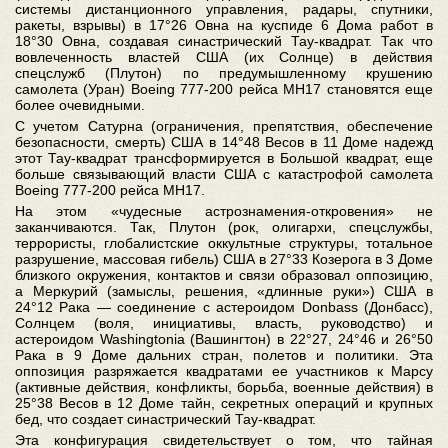
системы дистанционного управления, радары, спутники,
ракеты, взрывы) в 17°26 Овна на куспиде 6 Дома работ в
18°30 Овна, создавая синастрический Тау-квадрат. Так что
вовлеченность властей США (их Солнце) в действия
спецслужб (Плутон) по предумышленному крушению
самолета (Уран) Boeing 777-200 рейса МН17 становятся еще
более очевидными.
С учетом Сатурна (ограничения, препятствия, обеспечение
безопасности, смерть) США в 14°48 Весов в 11 Доме надежд
этот Тау-квадрат трансформируется в Большой квадрат, еще
больше связывающий власти США с катастрофой самолета
Boeing 777-200 рейса МН17.
На этом «чудесные астрознамения-откровения» не
заканчиваются. Так, Плутон (рок, олигархи, спецслужбы,
террористы, глобалистские оккультные структуры, тотальное
разрушение, массовая гибель) США в 27°33 Козерога в 3 Доме
близкого окружения, контактов и связи образовал оппозицию,
а Меркурий (замыслы, решения, «длинные руки») США в
24°12 Рака — соединение с астероидом Donbass (Донбасс),
Солнцем (воля, инициативы, власть, руководство) и
астероидом Washingtonia (Вашингтон) в 22°27, 24°46 и 26°50
Рака в 9 Доме дальних стран, полетов и политики. Эта
оппозиция разряжается квадратами ее участников к Марсу
(активные действия, конфликты, борьба, военные действия) в
25°38 Весов в 12 Доме тайн, секретных операций и крупных
бед, что создает синастрический Тау-квадрат.
Эта конфигурация свидетельствует о том, что тайная