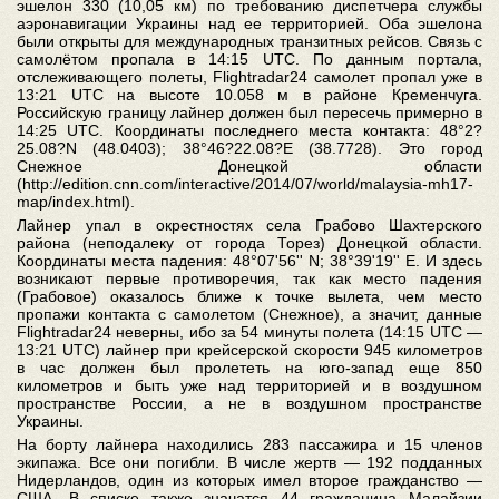
эшелон 330 (10,05 км) по требованию диспетчера службы
аэронавигации Украины над ее территорией. Оба эшелона
были открыты для международных транзитных рейсов. Связь с
самолётом пропала в 14:15 UTC. По данным портала,
отслеживающего полеты, Flightradar24 самолет пропал уже в
13:21 UTC на высоте 10.058 м в районе Кременчуга.
Российскую границу лайнер должен был пересечь примерно в
14:25 UTC. Координаты последнего места контакта: 48°2?
25.08?N (48.0403); 38°46?22.08?E (38.7728). Это город
Снежное Донецкой области
(http://edition.cnn.com/interactive/2014/07/world/malaysia-mh17-
map/index.html).
Лайнер упал в окрестностях села Грабово Шахтерского
района (неподалеку от города Торез) Донецкой области.
Координаты места падения: 48°07'56'' N; 38°39'19'' E. И здесь
возникают первые противоречия, так как место падения
(Грабовое) оказалось ближе к точке вылета, чем место
пропажи контакта с самолетом (Снежное), а значит, данные
Flightradar24 неверны, ибо за 54 минуты полета (14:15 UTC —
13:21 UTC) лайнер при крейсерской скорости 945 километров
в час должен был пролететь на юго-запад еще 850
километров и быть уже над территорией и в воздушном
пространстве России, а не в воздушном пространстве
Украины.
На борту лайнера находились 283 пассажира и 15 членов
экипажа. Все они погибли. В числе жертв — 192 подданных
Нидерландов, один из которых имел второе гражданство —
США. В списке также значатся 44 гражданина Малайзии