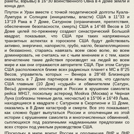
ракеты, взрывы) в 16°30 воинственного Овна в 4 Доме земли и
конца дел.
Плутон и Уран вместе с точкой геодетической долготы Куала-
Лумпура и Солнцем (инициативы, власти) США в 11°33 и
13°19 Рака в 7 Доме, Сатурном (ограничения, препятствия,
обеспечение безопасности, смерть) США в 14°48 Весов в 10
Доме целей по-прежнему создают синастрический Большой
квадрат, показывая, что США при таких напряженных
транзитных аспектах в гороскопе США будут действовать
активно, энергично, напористо, грубо, нагло, безапелляционно
и беззаконно, стараясь навязать всем свою волю, во всем
доминировать, не считаясь ни с чьим мнением и с тем, какое
впечатление такие действия производят на людей во всем
мире и как они отражаются авторитете СЩА. При этом Сатурн
США расположился ближе всех радиксных планет к МС в 8°25
Весов, управитель которых — Венера в 28°48 Близнецов
оказалась в 7 Доме партнеров и явных врагов, что сделало
США главным (10 Дом) «судьей» и обвинителем (Сатурн,
Весы) донецких ополченцев и России в крушении самолета
рейса МН17, поскольку астероид Moskva (Москва) и Черная
Луна (соблазны темные дела, несчастья) в 15°06 и 16°49 Льва,
находящиеся в квадрате с Сатурном в Скорпионе и 11 Доме,
оказались в 8 Доме катастроф и смерти. Все это показывает,
как сложно будет выпутаться России и ополченцам из этой
истории с крушением самолета и многочисленных обвинений,
сыплющихся под различными надуманными предлогами со
всех сторон под умелым руководством США.
[Поскольку в мире вокруг России и ополченцев ДНР и ЛНР