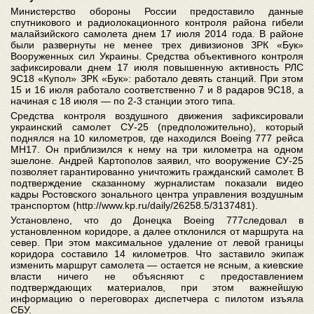
Министерство обороны России предоставило данные
спутникового и радиолокационного контроля района гибели
малайзийского самолета днем 17 июля 2014 года. В районе
были развернуты не менее трех дивизионов ЗРК «Бук»
Вооруженных сил Украины. Средства объективного контроля
зафиксировали днем 17 июля повышенную активность РЛС
9С18 «Купол» ЗРК «Бук»: работало девять станций. При этом
15 и 16 июля работало соответственно 7 и 8 радаров 9С18, а
начиная с 18 июля — по 2-3 станции этого типа.
Средства контроля воздушного движения зафиксировали
украинский самолет СУ-25 (предположительно), который
поднялся на 10 километров, где находился Boeing 777 рейса
МН17. Он приблизился к нему на три километра на одном
эшелоне. Андрей Картополов заявил, что вооружение СУ-25
позволяет гарантированно уничтожить гражданский самолет. В
подтверждение сказанному журналистам показали видео
кадры Ростовского зонального центра управления воздушным
транспортом (http://www.kp.ru/daily/26258.5/3137481).
Установлено, что до Донецка Boeing 777следовал в
установленном коридоре, а далее отклонился от маршрута на
север. При этом максимальное удаление от левой границы
коридора составило 14 километров. Что заставило экипаж
изменить маршрут самолета — остается не ясным, а киевские
власти ничего не объясняют с предоставлением
подтверждающих материалов, при этом важнейшую
информацию о переговорах диспетчера с пилотом изъяла
СБУ.