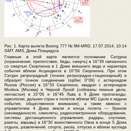
Рис. 1. Карта вылета Boeing 777 № 9M-MRD, 17.07.2014, 10:14
GMT, AMS, Дома Плацидуса
Главным в этой карте является положение Сатурна
(ограничения, препятствия, беды, смерть) в 16°39 связанного
со смертью Скорпиона в 1 Доме внешнего вида и характера
события вблизи Асцендента в 10°56 Скорпиона. При этом
Сатурн ретроградный (точнее ретроградно-стационарный) и
образует точное соединение (орбис 0°06) с астероидом
Russia (Россия) в 16°33 Скорпиона, квадрат с астероидом
Moskva (Москва) и Черной Луной (соблазны темные дела,
несчастья) в 15°05 и 16°45 Льва в 9 Доме пропаганды,
идеологии, дальних стран и полетов вблизи МС (цели и задачи
события, общественное внимание), а также квиконс с
управителем 4 Дома земли и конца полета — Ураном
(неожиданности, самолеты, радиоэлектронное оборудование,
системы дистанционного управления, радары, спутники,
ракеты, взрывы) в 16°30 воинственного Овна в конце 5 Дома
отдыха, развлечений, спорта, риска, отпуска и вблизи куспида