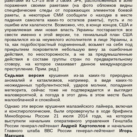
ракетами из СУ-25 или 3 своих ЗРК, расположенных в зоне
поражения своими ракетами (на фото обломков видны
специфические следы от поражающих элементов боевой
ракеты, а некоторые СМИ сообщили о находке в месте
падения самолета каких-то остатков ракеты), пусть и по
ошибке или халатности. Возможно, что, в конце концов, США и
управляемая ими новая власть Украины постараются все
свести именно к этой версии, т.е. гениальный план США
провалился из-за неумелого исполнителя в лице Украины, а
та, как подобострастный подчиненный, возьмет на себя под
прикрытием покровителя небольшую вину за ошибочные
действия, по неосторожности, а не за предумышленные
действия в составе группы стран по предварительному
сговору, на которое смахивает данное международное
преступление. Прим. ред.]
Седьмая версия
крушения из-за каких-то природных
аномалий и катаклизмов, например, в виде каких-то
неожиданных турбулентностей, ударов молнии, попадания
метеорита, сейчас тоже не подтверждается и выглядит
маловероятной, а погода в этот день в этом месте была
малооблачной и спокойной.
Однако эти версии крушения малазийского лайнера, включая
и конспирологические, были опровергнуты в ходе брифинга
Минобороны России 21 июля 2014 года, на котором
выступили начальник оперативного управления Генштаба
России генерал-лейтенант
Андрей Картополов
и начальник
Главного штаба ВВС России генерал-лейтенант
Игорь
Макушев
.