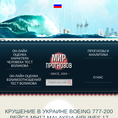
----
ОН-ЛАЙН
ПРОГНОЗЫ И
О ПРОГРАММЕ
ОЦЕНКА
АНАЛИТИКА
ХАРАКТЕРА
ОЦЕНКА ХАРАКТЕРA ЧЕЛОВЕКА
ЧЕЛОВЕКА ТЕСТ
ОЦЕНКА ХАРАКТЕРА ВЫДАЮЩИХСЯ ЛИЧНОСТЕЙ
ВОЛИКОВА
О ПРОГРАММЕ
· SINCE. 2004 ·
ОН-ЛАЙН ОЦЕНКА
О НАС
ТЕСТ НА СОВМЕСТИМОСТЬ ВОЛИКОВА
ВЗАИМООТНОШЕНИЙ
ТЕСТ ВОЛИКОВА
ПРОГНОЗЫ И АНАЛИТИКА
КРУШЕНИЕ В УКРАИНЕ BOEING 777-200
РЕЙСА MH17 MALAYSIA AIRLINES 17