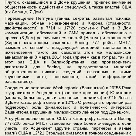
Плутон, оказавшийся в 1 Доме крушения, привлек внимание
общественности к действиям спецслужб, а также властей США
(их Солнце, 7 Дом).
Перемещение Нептуна (тайны, секреты, размытая психика,
махинации, обман, исчезновение) и Хирона (странности,
двойственности) в 7°14 и 17°26 скользких Рыб в 3 Дом
коммуникации, обсуждений и СМИ привел к обсуждению в
прессе (3 Дом) различных неясностей (Нептун) и странностей
(Хирон) катастрофы самолета Boeing 777 рейса МН17,
возможных связей с предыдущей историей таинственного
исчезновения такого же самолета этой же малазийской
авиакомпании 8 марта 2014 года (причем как в тот раз, так и в
этот раз США и Великобритания, как производитель
двигателей для Boeing, не предоставляли мировой
общественности никаких сведений, связанных с этими
крушениями, хотя, несомненно, такой информацией
располагают).
Соединение астероида Washingtonia (Вашингтон) в 26°53 Рака
с управителем Асцендента (внешние проявления) Юпитером
(мораль, большие деньги, экспансия, политика) в 0°15 Льва в
8 Доме катастроф и смерти в 12°05 Стрельца в очередной раз
подчеркнул роль финансовых и политических интересов
Вашингтона в крушении малазийского лайнера под Донецком.
А сугубая вовлеченность США в катастрофу самолета Boeing
777-200 рейса МН17 становится еще более очевидной, если
учесть, что Асцендент (другие страны, партнеры и явные
враги) США в 12°21 Стрельца оказался в точном соединении с