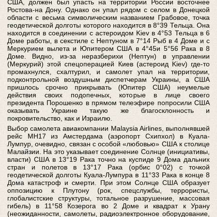
США, должен был упасть на территории России восточнее
Ростова-на Дону. Однако он упал рядом с селом в Донецкой
области с весьма символическим названием Грабовое, точка
геодетической долготы которого находится в 8°39 Тельца. Она
находится в соединении с астероидом Kiev в 4°53 Тельца в 6
Доме работы, в секстиле с Нептуном в 7°14 Рыб в 4 Доме и с
Меркурием вылета и Юпитером США в 4°45и 5°56 Рака в 8
Доме. Видно, из-за неразберихи (Нептун) в управлении
(Меркурий) этой спецоперацией Киев (астероид Kiev) где-то
промахнулся, схалтурил, и самолет упал на территории,
подконтрольной воздушным диспетчерам Украины, а США
пришлось срочно прикрывать (Юпитер США) неумелые
действия своих подопечных, которые в лице своего
президента Порошенко в прямом телеэфире попросили США
оказывать Украине такую же благосклонность и
покровительство, как и Израилю.
Выбор самолета авиакомпании Malaysia Airlines, выполнявшей
рейс MH17 из Амстердама (аэропорт Схипхол) в Куала-
Лумпур, очевидно, связан с особой «любовью» США к столице
Малайзии. На это указывает соединение Солнце (инициативы,
власти) США в 13°19 Рака точно на куспиде 9 Дома дальних
стран и полетов в 13°17 Рака (орбис 0°02) с точкой
геодетической долготы Куала-Лумпура в 11°33 Рака в конце 8
Дома катастроф и смерти. При этом Солнце США образует
оппозицию к Плутону (рок, спецслужбы, террористы,
глобалистские структуры, тотальное разрушение, массовая
гибель) в 11°58 Козерога во 2 Доме и квадрат к Урану
(неожиданности, самолеты, радиоэлектронное оборудование,