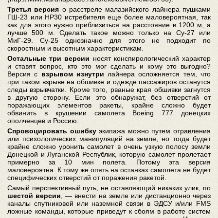
Третья версия
о расстреле малазийского лайнера пушками
ГШ-23 или НР30 истребителя еще более маловероятная, так
как для этого нужно приблизиться на расстояние в 1200 м, а
лучше 500 м. Сделать такое можно только на Су-27 или
МиГ-29. Су-25 однозначно для этого не подходит по
скоростным и высотным характеристикам.
Остальные три версии
носят конспирологический характер
и ставят вопрос, кто это мог сделать и кому это выгодно?
Версия с
взрывом изнутри
лайнера осложняется тем, что
при таком взрыве на обшивке и одежде пассажиров останутся
следы взрывчатки. Кроме того, рваные края обшивки загнутся
в другую сторону. Если это обнаружат, без отверстий от
поражающих элементов ракеты, крайне сложно будет
обвинить в крушении самолета Boeing 777 донецких
ополченцев и Россию.
Спровоцировать ошибку
экипажа можно путем отравления
или психологических манипуляций на земле, но тогда будет
крайне сложно уронить самолет в очень узкую полосу земли
Донецкой и Луганской Республик, которую самолет пролетает
примерно за 10 мин полета. Потому эта версия
маловероятна. К тому же опять на останках самолета не будет
специфических отверстий от поражения ракетой.
Самый перспективный путь, не оставляющий никаких улик, по
шестой версии
, — внести на земле или дистанционно через
каналы спутниковой или наземной связи в ЭДСУ и/или FMS
ложные команды, которые приведут к сбоям в работе систем