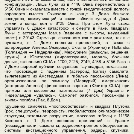
конфигурации. Лишь Луна из в 4°46 Овна переместилась в
5°56 Овна и оказалась вместе с точкой геодетической долготы
аэропорта вылета Схипхола в конце 3 Дома близкого
соседства, коммуникаций и связи, вблизи куспида 4 Дома
земли и конца дел в 8°25 Овна. При этом Луна стала
управлять 8 Домом катастроф и смерти в Раке. Квадраты
Луны с астероидом Icarus (падение с высоты, неудачный
полет) в 29°43 Стрельца, связанного как с ракетами, так и с
пушками, в 1 Доме внешних проявлений, а также с
астероидами America (Америка), Ukraina (Украина) и Hollandia
(Голландия — Нидерланды), Меркурием (замыслы, решения,
«руки») и Юпитером (мировоззрение, мораль, большие
деньги, экспансия) США в 1°00, 2°25, 2°49, 4°58 и 5°56 Рака в
7 Доме широкой публики, создавшие Тау-квадрат, показывают,
что провокация с падением (астероид Icarus) самолета,
вылетевшего из Амстердама, и гибелью пассажиров (Луна),
организованная по замыслу (Меркурий) американских
(астероид America) финансовых воротил (Юпитер США) при
прямом или косвенном партнерстве (7 Дом) Украины и
Нидерландов «удалась». Самолет разбился, пассажиры и
экипаж погибли (Рак, 8 Дом).
Крушению самолета «поспособствовал» и квадрат Плутона
(рок, спецслужбы, террористы, глобалистские олигархические
структуры, тотальное разрушение, массовая гибель) в 11°58
Козерога в 1 Доме внешних проявлений с Ураном
(неожиданности, самолеты, радиоэлектронное оборудование,
системы дистанционного управления, радары, спутники,