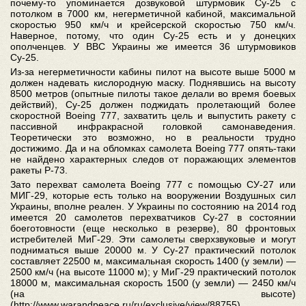
почему-то упоминается дозвуковой штурмовик Су-25 с
потолком в 7000 км, негерметичной кабиной, максимальной
скоростью 950 км/ч и крейсерской скоростью 750 км/ч.
Наверное, потому, что один Су-25 есть и у донецких
ополченцев. У ВВС Украины же имеется 36 штурмовиков
Су-25.
Из-за негерметичности кабины пилот на высоте выше 5000 м
должен надевать кислородную маску. Поднявшись на высоту
8500 метров (опытные пилоты такое делали во время боевых
действий), Су-25 должен поджидать пролетающий более
скоростной Boeing 777, захватить цель и выпустить ракету с
пассивной инфракрасной головкой самонаведения.
Теоретически это возможно, но в реальности трудно
достижимо. Да и на обломках самолета Boeing 777 опять-таки
не найдено характерных следов от поражающих элементов
ракеты Р-73.
Зато перехват самолета Boeing 777 с помощью СУ-27 или
МИГ-29, которые есть только на вооружении Воздушных сил
Украины, вполне реален. У Украины по состоянию на 2014 год
имеется 20 самолетов перехватчиков Су-27 в состоянии
боеготовности (еще несколько в резерве), 80 фронтовых
истребителей МиГ-29. Эти самолеты сверхзвуковые и могут
подниматься выше 20000 м. У Су-27 практический потолок
составляет 22500 м, максимальная скорость 1400 (у земли) —
2500 км/ч (на высоте 11000 м); у МиГ-29 практический потолок
18000 м, максимальная скорость 1500 (у земли) — 2450 км/ч
(на высоте)
(http://www.warandpeace.ru/ru/exclusive/view/88755).