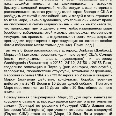
насыпавшийся пепел, а на зациклившихся в истерике
брызнуть холодной водичкой, чтобы остудить жар истерики в
распалившихся головах руководителей стран Запада и США и
разбудить от сытой и спокойной жизни людей в этих странах и
во всем мире, наивно думающих, что только они имеют право
на спокойную и сытую мирную жизнь и что их не коснется то,
что происходит где-то далеко в уже глобализированном мире
(особенно избалованы этой мыслью англосаксы, исторически
живущие, как правило, на отделенных от всего мира водными
преградами территориях и претендующих на какое-то особое
богом избранное место только для них). Прим. ред.]
Там же в 8 Доме расположились астероид Donbass (Донбасс),
Меркурий (замыслы, решения, «длинные руки») США, Солнце
(воля, инициативы, власть, руководство) и астероид
Washingtonia (Вашингтон) в 22°32, 24°12, 24°56 и 26°53 Рака,
создавшие оппозицию к Плутону (рок, олигархи, спецслужбы,
террористы, глобалистские структуры, тотальное разрушение,
массовая гибель) США в 27°33 Козерога во 2 Доме и квадрат к
Марсу (активные действия, конфликты, борьба, военные
действия) в 25°43 Весов в 10 Доме целей события. При этом
Марс переместился из 12 Дома тайн в 10 Дом общественного
внимания.
Потому тайная спецоперация (Марс, 12 Дом карты вылета) по
крушению самолета, проводившаяся какими-то влиятельными
силами (Солнце) по решению (Меркурий США) Вашингтона
(астероид Washingtonia) при участии американских спецслужб
(Плутон США) стала явной (Марс, 10 Дом). Да и радиксный