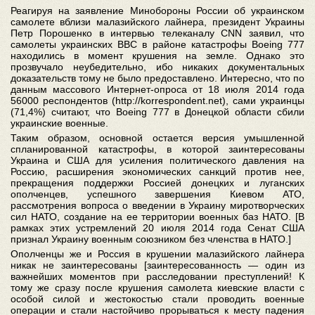
Реагируя на заявление Минобороны России об украинском
самолете вблизи малазийского лайнера, президент Украины
Петр Порошенко в интервью телеканалу CNN заявил, что
самолеты украинских ВВС в районе катастрофы Boeing 777
находились в момент крушения на земле. Однако это
прозвучало неубедительно, ибо никаких документальных
доказательств тому не было предоставлено. Интересно, что по
данным массового Интернет-опроса от 18 июля 2014 года
56000 респондентов (http://korrespondent.net), сами украинцы
(71,4%) считают, что Boeing 777 в Донецкой области сбили
украинские военные.
Таким образом, основной остается версия умышленной
спланированной катастрофы, в которой заинтересованы
Украина и США для усиления политического давления на
Россию, расширения экономических санкций против нее,
прекращения поддержки Россией донецких и луганских
ополченцев, успешного завершения Киевом АТО,
рассмотрения вопроса о введении в Украину миротворческих
сил НАТО, создание на ее территории военных баз НАТО. [В
рамках этих устремлений 20 июля 2014 года Сенат США
признал Украину военным союзником без членства в НАТО.]
Ополченцы же и Россия в крушении малазийского лайнера
никак не заинтересованы [заинтересованность — один из
важнейших моментов при расследовании преступлений! К
тому же сразу после крушения самолета киевские власти с
особой силой и жестокостью стали проводить военные
операции и стали настойчиво прорываться к месту падения