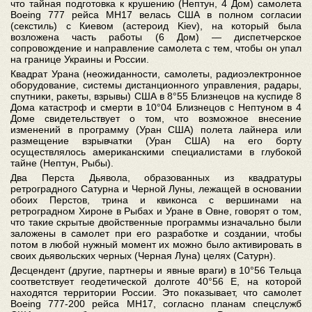
что тайная подготовка к крушению (Нептун, 4 Дом) самолета
Boeing 777 рейса МН17 велась США в полном согласии
(секстиль) с Киевом (астероид Kiev), на который была
возложена часть работы (6 Дом) — диспетчерское
сопровождение и направление самолета с тем, чтобы он упал
на границе Украины и России.
Квадрат Урана (неожиданности, самолеты, радиоэлектронное
оборудование, системы дистанционного управления, радары,
спутники, ракеты, взрывы) США в 8°55 Близнецов на куспиде 8
Дома катастроф и смерти в 10°04 Близнецов с Нептуном в 4
Доме свидетельствует о том, что возможное внесение
изменений в программу (Уран США) полета лайнера или
размещение взрывчатки (Уран США) на его борту
осуществлялось американскими специалистами в глубокой
тайне (Нептун, Рыбы).
Два Перста Дьявола, образованных из квадратуры
ретроградного Сатурна и Черной Луны, лежащей в основании
обоих Перстов, трина и квиконса с вершинами на
ретроградном Хироне в Рыбах и Уране в Овне, говорят о том,
что такие скрытые двойственные программы изначально были
заложены в самолет при его разработке и создании, чтобы
потом в любой нужный момент их можно было активировать в
своих дьявольских черных (Черная Луна) целях (Сатурн).
Десцендент (другие, партнеры и явные враги) в 10°56 Тельца
соответствует геодетической долготе 40°56 Е, на которой
находятся территории России. Это показывает, что самолет
Boeing 777-200 рейса МН17, согласно планам спецслужб