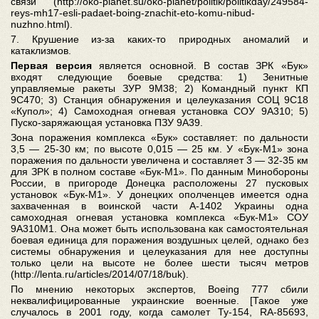
связи (http://oko-planet.su/oko-planet/politik/politikday/249584-
reys-mh17-esli-padaet-boing-znachit-eto-komu-nibud-
nuzhno.html).
7. Крушение из-за каких-то природных аномалий и
катаклизмов.
Первая версия
является основной. В состав ЗРК «Бук»
входят следующие боевые средства: 1) Зенитные
управляемые ракеты ЗУР 9М38; 2) Командный пункт КП
9С470; 3) Станция обнаружения и целеуказания СОЦ 9С18
«Купол»; 4) Самоходная огневая установка СОУ 9А310; 5)
Пуско-заряжающая установка ПЗУ 9А39.
Зона поражения комплекса «Бук» составляет: по дальности
3,5 — 25-30 км; по высоте 0,015 — 25 км. У «Бук-М1» зона
поражения по дальности увеличена и составляет 3 — 32-35 км
для ЗРК в полном составе «Бук-М1». По данным Минобороны
России, в пригороде Донецка расположены 27 пусковых
установок «Бук-М1». У донецких ополченцев имеется одна
захваченная в воинской части А-1402 Украины одна
самоходная огневая установка комплекса «Бук-М1» СОУ
9А310М1. Она может быть использована как самостоятельная
боевая единица для поражения воздушных целей, однако без
системы обнаружения и целеуказания для нее доступны
только цели на высоте не более шести тысяч метров
(http://lenta.ru/articles/2014/07/18/buk).
По мнению некоторых экспертов, Boeing 777 сбили
неквалифицированные украинские военные. [Такое уже
случалось в 2001 году, когда самолет Ту-154, RA-85693,