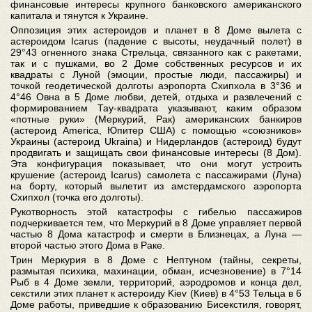
финансовые интересы крупного банковского американского
капитала и тянутся к Украине.
Оппозиция этих астероидов и планет в 8 Доме вылета с
астероидом Icarus (падение с высоты, неудачный полет) в
29°43 огненного знака Стрельца, связанного как с ракетами,
так и с пушками, во 2 Доме собственных ресурсов и их
квадраты с Луной (эмоции, простые люди, пассажиры) и
точкой геодетической долготы аэропорта Схипхола в 3°36 и
4°46 Овна в 5 Доме любви, детей, отдыха и развлечений с
формированием Тау-квадрата указывают, каким образом
«потные руки» (Меркурий, Рак) американских банкиров
(астероид America, Юпитер США) с помощью «союзников»
Украины (астероид Ukraina) и Нидерландов (астероид) будут
продвигать и защищать свои финансовые интересы (8 Дом).
Эта конфигурация показывает, что они могут устроить
крушение (астероид Icarus) самолета с пассажирами (Луна)
на борту, который вылетит из амстердамского аэропорта
Схипхол (точка его долготы).
Рукотворность этой катастрофы с гибелью пассажиров
подчеркивается тем, что Меркурий в 8 Доме управляет первой
частью 8 Дома катастроф и смерти в Близнецах, а Луна —
второй частью этого Дома в Раке.
Трин Меркурия в 8 Доме с Нептуном (тайны, секреты,
размытая психика, махинации, обман, исчезновение) в 7°14
Рыб в 4 Доме земли, территорий, аэродромов и конца дел,
секстили этих планет к астероиду Kiev (Киев) в 4°53 Тельца в 6
Доме работы, приведшие к образованию Бисекстиля, говорят,