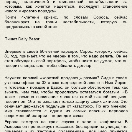
период политической и финансовой нестабильности, за
которым, как хочется надеяться, последует становление
нового мирового порядка».
Почти 4-летний кризис, по словам Сороса, сейчас
балансирует на грани нестабильности, которую он
предсказывал в своей книге:
Пишет Daily Beast:
Впервые в своей 60-летней карьере, Сорос, которому сейчас
81 год, признаёт, что не уверен в том, что надо делать. Он не
стал обсуждать свой портфель, чтобы никто не думал, что он
говорит специально, чтобы обвалить доллар.
…
Неужели великий «короткий продавец» размяк? Сидя в своём
угловом офисе на 33 этаже над седьмой авеню в Нью-Йорке,
и готовясь к поездке в Давос, он больше обеспокоен тем, как
выжить, чем тем, чтобы продолжать оставаться богатым. «В
такие времена выживание является самой важной вещью»,
говорит он. Это не означает только защиту своих активов. Это
означает держаться подальше от катастроф. По его мнению,
мир сталкивается с одним из самых опасных периодов
современной истории – периодом «зла».
Европа замерла на краю спуска в хаос и конфликты. В
Америке он прогнозирует массовые беспорядки на улицах, что
приведет к их жестоким подавлениям, для чего придётся