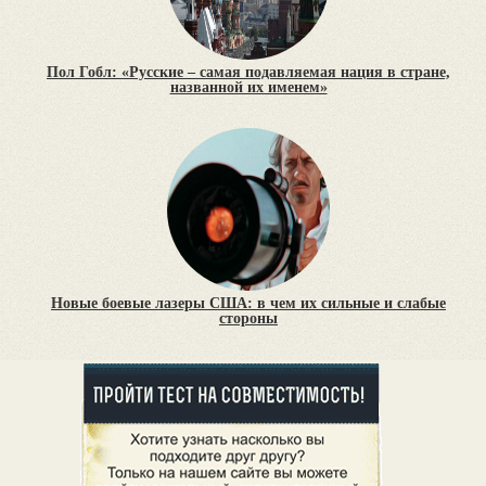
Пол Гобл: «Русские – самая подавляемая нация в стране,
названной их именем»
Новые боевые лазеры США: в чем их сильные и слабые
стороны