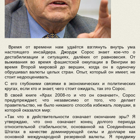
Время от времени нам удаётся взглянуть внутрь ума
настоящего инсайдера. Джордж Сорос знает кое-что о
дестабилизации и ситуациях, далёких от равновесия. От
выживания во время фашистской оккупации в Венгрии во
время Второй мировой до вершин, когда он в одиночку
обрушивал валюты целых стран. Опыт, который он имеет, не
стоит недооценивать.
С его глубокими связями в экономических и политических
кругах, если кто и знает, чего стоит ожидать, так это Сорос.
В своей книге «Крах 2008-го и что он означает», Сорос
предупреждает, что независимо от того, что делает
правительство, не было никакого способа избежать ловушки, в
которой оказался мир:
«Так что в действительности означает окончание эры? Я
утверждаю, что оно означает конец долгого периода
относительной стабильности, основанной на Соединённых
Штатах в качестве доминирующей силы и долларе как
основной международной резервной валюты. Я предвижу