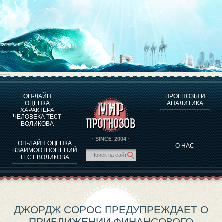
----
ОН-ЛАЙН
ПРОГНОЗЫ И
О ПРОГРАММЕ
ОЦЕНКА
АНАЛИТИКА
ХАРАКТЕРА
ОЦЕНКА ХАРАКТЕРA ЧЕЛОВЕКА
ЧЕЛОВЕКА ТЕСТ
ОЦЕНКА ХАРАКТЕРА ВЫДАЮЩИХСЯ ЛИЧНОСТЕЙ
ВОЛИКОВА
О ПРОГРАММЕ
· SINCE. 2004 ·
ОН-ЛАЙН ОЦЕНКА
О НАС
ТЕСТ НА СОВМЕСТИМОСТЬ ВОЛИКОВА
ВЗАИМООТНОШЕНИЙ
ТЕСТ ВОЛИКОВА
ПРОГНОЗЫ И АНАЛИТИКА
ДЖОРДЖ СОРОС ПРЕДУПРЕЖДАЕТ О
ПРИБЛИЖЕНИИ ФИНАНСОВОГО