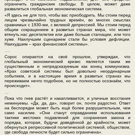
ограничить гражданские свободы. В целом, может даже
развалиться глобальная экономическая система.
«Я здесь не для того, чтобы вас приободрить. Мы стоим перед
лицом чрезвычайно трудных времён, во многих смыслах
сравнимых с 1930-ми, с великой депрессией. Мы стоим перед
общим сокращением в развитых странах мира, что может
втянуть нас десятилетие или даже больше стагнации, или того
хуже. Наилучшим сценарием стали бы условия дефляции.
Наихудшим – крах финансовой системы».
….
Сорос опирается на своё прошлое, утверждая, что
глобальный экономический кризис является таким же
существенным и непредсказуемым как конец коммунизма.
«Крах советской системы был довольно неординарным
событием, и в настоящее время в развитых странах мы
переживаем нечто подобное, но не полностью осознаём, что
происходит».
…
Пока что гнев растёт и накапливается, и уличные восстания
неминуемы. «Да, да, да», говорит он, почти радостно. Ответ
на беспорядки может быть ещё более разрушительным, чем
само насилие. «Они станут оправданием использования
тактики жестоких подавлений для сохранения закона и
порядка, которая, будучи доведённой до крайности, может
обернуться репрессивной политической системой, обществом,
где свобода личности будет сильно ограничена».