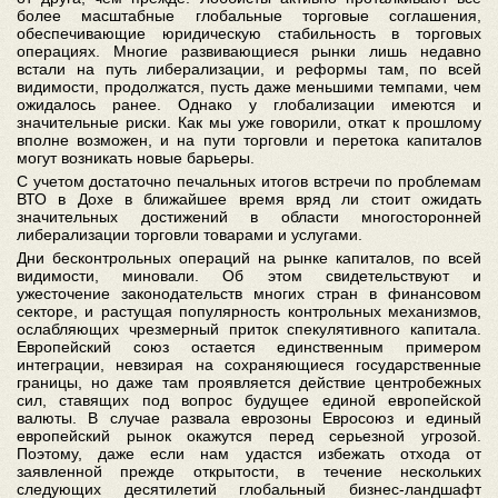
более масштабные глобальные торговые соглашения,
обеспечивающие юридическую стабильность в торговых
операциях. Многие развивающиеся рынки лишь недавно
встали на путь либерализации, и реформы там, по всей
видимости, продолжатся, пусть даже меньшими темпами, чем
ожидалось ранее. Однако у глобализации имеются и
значительные риски. Как мы уже говорили, откат к прошлому
вполне возможен, и на пути торговли и перетока капиталов
могут возникать новые барьеры.
С учетом достаточно печальных итогов встречи по проблемам
ВТО в Дохе в ближайшее время вряд ли стоит ожидать
значительных достижений в области многосторонней
либерализации торговли товарами и услугами.
Дни бесконтрольных операций на рынке капиталов, по всей
видимости, миновали. Об этом свидетельствуют и
ужесточение законодательств многих стран в финансовом
секторе, и растущая популярность контрольных механизмов,
ослабляющих чрезмерный приток спекулятивного капитала.
Европейский союз остается единственным примером
интеграции, невзирая на сохраняющиеся государственные
границы, но даже там проявляется действие центробежных
сил, ставящих под вопрос будущее единой европейской
валюты. В случае развала еврозоны Евросоюз и единый
европейский рынок окажутся перед серьезной угрозой.
Поэтому, даже если нам удастся избежать отхода от
заявленной прежде открытости, в течение нескольких
следующих десятилетий глобальный бизнес-ландшафт