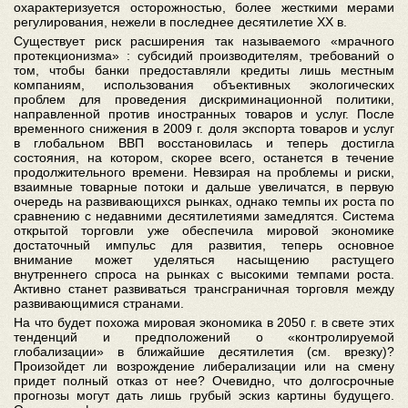
охарактеризуется осторожностью, более жесткими мерами
регулирования, нежели в последнее десятилетие XX в.
Существует риск расширения так называемого «мрачного
протекционизма» : субсидий производителям, требований о
том, чтобы банки предоставляли кредиты лишь местным
компаниям, использования объективных экологических
проблем для проведения дискриминационной политики,
направленной против иностранных товаров и услуг. После
временного снижения в 2009 г. доля экспорта товаров и услуг
в глобальном ВВП восстановилась и теперь достигла
состояния, на котором, скорее всего, останется в течение
продолжительного времени. Невзирая на проблемы и риски,
взаимные товарные потоки и дальше увеличатся, в первую
очередь на развивающихся рынках, однако темпы их роста по
сравнению с недавними десятилетиями замедлятся. Система
открытой торговли уже обеспечила мировой экономике
достаточный импульс для развития, теперь основное
внимание может уделяться насыщению растущего
внутреннего спроса на рынках с высокими темпами роста.
Активно станет развиваться трансграничная торговля между
развивающимися странами.
На что будет похожа мировая экономика в 2050 г. в свете этих
тенденций и предположений о «контролируемой
глобализации» в ближайшие десятилетия (см. врезку)?
Произойдет ли возрождение либерализации или на смену
придет полный отказ от нее? Очевидно, что долгосрочные
прогнозы могут дать лишь грубый эскиз картины будущего.