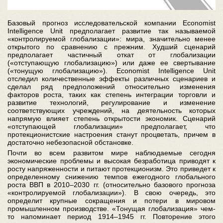
Базовый прогноз исследовательской компании Economist
Intelligence Unit предполагает развитие так называемой
«контролируемой глобализации»: мира, значительно менее
открытого по сравнению с прежним. Худший сценарий
предполагает частичный откат от глобализации
(«отступающую глобализацию») или даже ее свертывание
(«тонущую глобализацию»). Economist Intelligence Unit
отследил количественные эффекты различных сценариев и
сделал ряд предположений относительно изменения
факторов роста, таких как степень интеграции торговли и
развитие технологий, регулирование и изменение
соответствующих учреждений, на деятельность которых
напрямую влияет степень открытости экономик. Сценарий
«отступающей глобализации» предполагает, что
протекционистские настроения станут процветать, причем в
достаточно небезопасной обстановке.
Почти во всем развитом мире наблюдаемые сегодня
экономические проблемы и высокая безработица приводят к
росту напряженности и питают протекционизм. Это приведет к
определенному снижению темпов ежегодного глобального
роста ВВП в 2010–2030 гг. (относительно базового прогноза
«контролируемой глобализации»). В свою очередь, это
определит крупные сокращения и потери в мировом
промышленном производстве. «Тонущая глобализация» чем-
то напоминает период 1914–1945 гг. Повторение этого