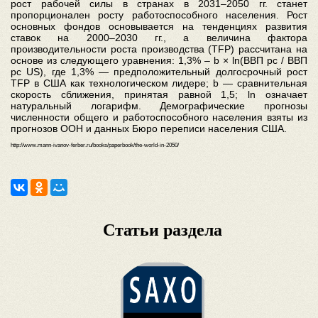
рост рабочей силы в странах в 2031–2050 гг. станет
пропорционален росту работоспособного населения. Рост
основных фондов основывается на тенденциях развития
ставок на 2000–2030 гг., а величина фактора
производительности роста производства (TFP) рассчитана на
основе из следующего уравнения: 1,3% – b × ln(ВВП pc / ВВП
pc US), где 1,3% — предположительный долгосрочный рост
TFP в США как технологическом лидере; b — сравнительная
скорость сближения, принятая равной 1,5; ln означает
натуральный логарифм. Демографические прогнозы
численности общего и работоспособного населения взяты из
прогнозов ООН и данных Бюро переписи населения США.
http://www.mann-ivanov-ferber.ru/books/paperbook/the-world-in-2050/
Статьи раздела