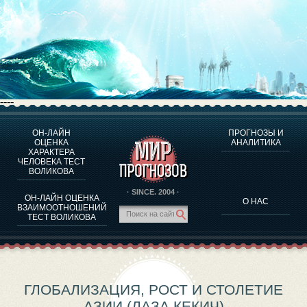
----
ОН-ЛАЙН
ПРОГНОЗЫ И
О ПРОГРАММЕ
ОЦЕНКА
АНАЛИТИКА
ХАРАКТЕРА
ОЦЕНКА ХАРАКТЕРA ЧЕЛОВЕКА
ЧЕЛОВЕКА ТЕСТ
ОЦЕНКА ХАРАКТЕРА ВЫДАЮЩИХСЯ ЛИЧНОСТЕЙ
ВОЛИКОВА
О ПРОГРАММЕ
· SINCE. 2004 ·
ОН-ЛАЙН ОЦЕНКА
О НАС
ТЕСТ НА СОВМЕСТИМОСТЬ ВОЛИКОВА
ВЗАИМООТНОШЕНИЙ
ТЕСТ ВОЛИКОВА
ПРОГНОЗЫ И АНАЛИТИКА
ГЛОБАЛИЗАЦИЯ, РОСТ И СТОЛЕТИЕ
АЗИИ (ЛАЗА КЕКИЧ)