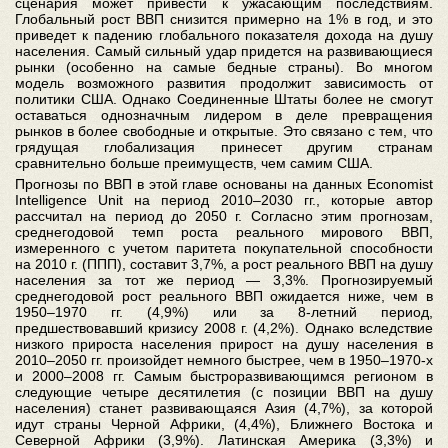
сценария может привести к ужасающим последствиям.
Глобальный рост ВВП снизится примерно на 1% в год, и это
приведет к падению глобального показателя дохода на душу
населения. Самый сильный удар придется на развивающиеся
рынки (особенно на самые бедные страны). Во многом
модель возможного развития продолжит зависимость от
политики США. Однако Соединенные Штаты более не смогут
оставаться однозначным лидером в деле превращения
рынков в более свободные и открытые. Это связано с тем, что
грядущая глобализация принесет другим странам
сравнительно больше преимуществ, чем самим США.
Прогнозы по ВВП в этой главе основаны на данных Economist
Intelligence Unit на период 2010–2030 гг., которые автор
рассчитал на период до 2050 г. Согласно этим прогнозам,
среднегодовой темп роста реального мирового ВВП,
измеренного с учетом паритета покупательной способности
на 2010 г. (ППП), составит 3,7%, а рост реального ВВП на душу
населения за тот же период — 3,3%. Прогнозируемый
среднегодовой рост реального ВВП ожидается ниже, чем в
1950–1970 гг. (4,9%) или за 8-летний период,
предшествовавший кризису 2008 г. (4,2%). Однако вследствие
низкого прироста населения прирост на душу населения в
2010–2050 гг. произойдет немного быстрее, чем в 1950–1970-х
и 2000–2008 гг. Самым быстроразвивающимся регионом в
следующие четыре десятилетия (с позиции ВВП на душу
населения) станет развивающаяся Азия (4,7%), за которой
идут страны Черной Африки, (4,4%), Ближнего Востока и
Северной Африки (3,9%). Латинская Америка (3,3%) и