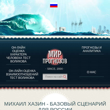
----
ОН-ЛАЙН
ПРОГНОЗЫ И
О ПРОГРАММЕ
ОЦЕНКА
АНАЛИТИКА
ХАРАКТЕРА
ОЦЕНКА ХАРАКТЕРA ЧЕЛОВЕКА
ЧЕЛОВЕКА ТЕСТ
ОЦЕНКА ХАРАКТЕРА ВЫДАЮЩИХСЯ ЛИЧНОСТЕЙ
ВОЛИКОВА
О ПРОГРАММЕ
· SINCE. 2004 ·
ОН-ЛАЙН ОЦЕНКА
О НАС
ТЕСТ НА СОВМЕСТИМОСТЬ ВОЛИКОВА
ВЗАИМООТНОШЕНИЙ
ТЕСТ ВОЛИКОВА
ПРОГНОЗЫ И АНАЛИТИКА
МИХАИЛ ХАЗИН - БАЗОВЫЙ СЦЕНАРИЙ
ДЛЯ РОССИИ