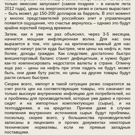
только эмиссию запускают (самое позднее – в начале лета
2012 года), цены на энергоносители резко и сильно вырастают
– быть может, до 150-200 долларов за баррель. В этот момент
у многих представителей российских элит и управленцев
появится ощущение, что счастье вернулось – однако это будут
крайне короткий период времени.
Затем, как я уже не раз объяснял, через 3-5 месяцев,
начнется мощная инфляционная волна. Для нас она
выразится в том, что цены на критически важный для нас
импорт начнут расти куда быстрее, чем цены на нефть и, тем
более, доходы граждан. Как следствие, достаточно быстро
внешнеторговый баланс станет дефицитным, и нужно будет
как-то компенсировать недостаток валюты в стране. Отмечу
еще раз – цены на нефть при этом падать не будут, может
быть, они даже буту расти, но цены на другие товары будут
расти сильно быстрее.
Скорее всего, импорт в такой ситуации резко сократится за
счет роста цен на соответствующие товары, что означает не
только высокую внутреннюю инфляцию для потребителей, но
и проблемы для производителей, которые уже давно и прочно
сидят и на импортных комплектующих (сырье), и на
техподдрежке, и на кредитах. Причем даже в случае
появления внутренних источников сырья будут проблемы,
поскольку, скорее всего, у большинства производителей
записаны в лицензиях и прочих документах некоторые
технические нормативы, если не прямые западные
поставщики.