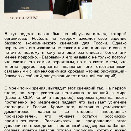
Я тут неделю назад был на «Круглом столе», который
организовал Росбалт, на котором изложил свое видение
базового экономического сценария для России. Однако
журналисты его изложили не совсем точно, а иногда и совсем
неточно, поэтому я хочу его еще раз описать, более или
менее подробно. «Базовым» я его называю не только потому,
что считаю его самым вероятным, но и в связи с тем, что
многие другие варианты являются его ответвлениями,
связанными с изменяющимися сроками «точек бифуркации»
(ключевых событий, запускающих тот или иной сценарий).
С моей точки зрения, выглядит этот сценарий так. На первом
этапе, по мере усиления негативных тенденций в мире
(Европа, США, Китай и так далее), мировые цены на нефть
постепенно (но медленно) падают, что вызывает усиление
стагнации в России. Кроме того, постоянно усиливается
демпинговое давление со стороны иностранных
производителей, что убивает остатки российской
промышленности. Рассчитывать на прекращение этого
давления не приходится – постоянный спад спроса на Западе
создает избытки запасов готовой продукции, которую нужно