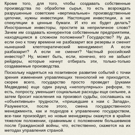
Кроме того, для того, чтобы создавать собственные
производства по обработке сырья, то есть возрождать
разрушенные советские «вертикальные» производственные
цепочки, нужны инвестиции. Настоящие инвестиции, а не
спекуляции в ценные бумаги. И кто их будет делать?
Иностранные инвесторы, простите за неприличное слово?
Зачем им создавать конкурентов собственным предприятиям,
находящимся в сложном положении? Государство? Ну да,
если оно к тому времени не разбазарит все резервы и сменит
нынешний клептократический менеджмент. А если
разбазарит? А если не сменит? Частный российский
инвестор? Ну, может быть, если, конечно, его не забьют
рейдеры, которые начнут отбирать эти, только-только
создаваемые производства.
Поскольку надеяться на позитивное развитие событий с точки
зрения изменения управляющих технологий не приходится,
скорее всего, государство просто проведет (руками
Медведева) еще один раунд «непопулярных» реформ, то
есть, попросту, уменьшит социальные расходы еще сильнее, а
затем бросит населения на произвол судьбы, сославшись на
«объективные» трудности, «пришедшие к нам с Запада»,
Разумеется, после этого, смена государственного
менеджмента, как и подходов к управлению государством,
все-таки произойдет, но новые менеджеры окажутся в крайне
тяжелом положении, сравнимым с положением большевиков
после Гражданской войны, что, естественно, скажется на их
методах управления страной.