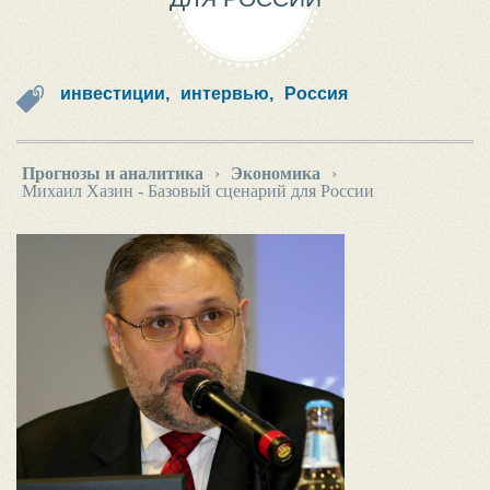
инвестиции,
интервью,
Россия
Прогнозы и аналитика
›
Экономика
›
Михаил Хазин - Базовый сценарий для России