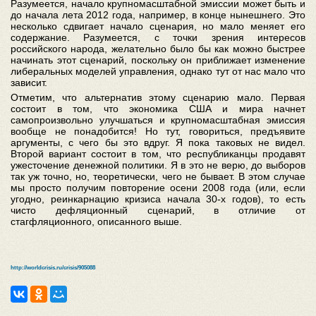
Разумеется, начало крупномасштабной эмиссии может быть и
до начала лета 2012 года, например, в конце нынешнего. Это
несколько сдвигает начало сценария, но мало меняет его
содержание. Разумеется, с точки зрения интересов
российского народа, желательно было бы как можно быстрее
начинать этот сценарий, поскольку он приближает изменение
либеральных моделей управления, однако тут от нас мало что
зависит.
Отметим, что альтернатив этому сценарию мало. Первая
состоит в том, что экономика США и мира начнет
самопроизвольно улучшаться и крупномасштабная эмиссия
вообще не понадобится! Но тут, говориться, предъявите
аргументы, с чего бы это вдруг. Я пока таковых не видел.
Второй вариант состоит в том, что республиканцы продавят
ужесточение денежной политики. Я в это не верю, до выборов
так уж точно, но, теоретически, чего не бывает. В этом случае
мы просто получим повторение осени 2008 года (или, если
угодно, реинкарнацию кризиса начала 30-х годов), то есть
чисто дефляционный сценарий, в отличие от
стагфляционного, описанного выше.
http://worldcrisis.ru/crisis/905088