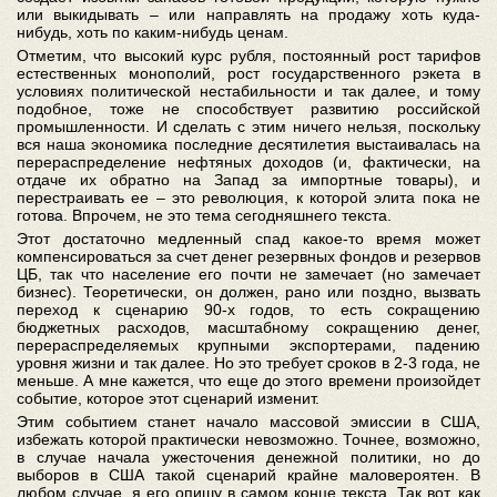
или выкидывать – или направлять на продажу хоть куда-
нибудь, хоть по каким-нибудь ценам.
Отметим, что высокий курс рубля, постоянный рост тарифов
естественных монополий, рост государственного рэкета в
условиях политической нестабильности и так далее, и тому
подобное, тоже не способствует развитию российской
промышленности. И сделать с этим ничего нельзя, поскольку
вся наша экономика последние десятилетия выстаивалась на
перераспределение нефтяных доходов (и, фактически, на
отдаче их обратно на Запад за импортные товары), и
перестраивать ее – это революция, к которой элита пока не
готова. Впрочем, не это тема сегодняшнего текста.
Этот достаточно медленный спад какое-то время может
компенсироваться за счет денег резервных фондов и резервов
ЦБ, так что население его почти не замечает (но замечает
бизнес). Теоретически, он должен, рано или поздно, вызвать
переход к сценарию 90-х годов, то есть сокращению
бюджетных расходов, масштабному сокращению денег,
перераспределяемых крупными экспортерами, падению
уровня жизни и так далее. Но это требует сроков в 2-3 года, не
меньше. А мне кажется, что еще до этого времени произойдет
событие, которое этот сценарий изменит.
Этим событием станет начало массовой эмиссии в США,
избежать которой практически невозможно. Точнее, возможно,
в случае начала ужесточения денежной политики, но до
выборов в США такой сценарий крайне маловероятен. В
любом случае, я его опишу в самом конце текста. Так вот, как