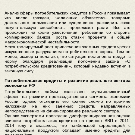
Анализ сферы потребительских кредитов в России показывает,
что число граждан, желающих обзавестись товарами
длительного пользования или существенно расширить свою
покупательскую способность, продолжает расти. Все это
происходит на фоне ужесточения требований со стороны
коммерческих банков, роста ставки процента и общей
макроэкономической нестабильности.
Неконтролируемый рост привлечения заемных средств чреват
искусственным раздуванием потребительского спроса. Тем не
менее, эксперты полагают, что ситуация постепенно придет в
норму благодаря реализации положений закона «О
потребительском кредитовании», который недавно вступил в
законную силу.
Потребительские кредиты и развитие реального сектора
экономики РФ
Потребительские займы оказывают мультипликативный
эффект на развитие производственного сегмента экономики
России, однако отследить его крайне сложно по причине
наложения на них заемных средств, направляемых
непосредственно на финансирование реального сектора.
Однако экспертами проведена дифференцированная оценка
влияния потребительских кредитов на прирост ВВП в 2011-
2014 году и оказалось, что наибольшей корреляцией с
национальным продуктом обладает именно кредиты для