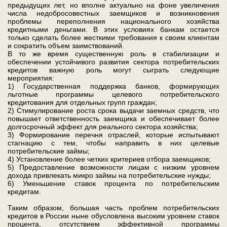
предыдущих лет, но вполне актуально на фоне увеличения
числа недобросовестных заемщиков и возникновения
проблемы переполнения национального хозяйства
кредитными деньгами. В этих условиях банкам остается
только сделать более жесткими требования к своим клиентам
и сократить объем заимствований.
В то же время существенную роль в стабилизации и
обеспечении устойчивого развития сектора потребительских
кредитов важную роль могут сыграть следующие
мероприятия:
1) Государственная поддержка банков, формирующих
льготные программы целевого потребительского
кредитования для отдельных групп граждан;
2) Стимулирование роста срока выдачи заемных средств, что
повышает ответственность заемщика и обеспечивает более
долгосрочный эффект для реального сектора хозяйства;
3) Формирование перечня отраслей, которые испытывают
стагнацию с тем, чтобы направить в них целевые
потребительские займы;
4) Установление более четких критериев отбора заемщиков;
5) Предоставление возможности лицам с низким уровнем
дохода привлекать микро займы на потребительские нужды;
6) Уменьшение ставок процента по потребительским
кредитам.
Таким образом, большая часть проблем потребительских
кредитов в России ныне обусловлена высоким уровнем ставок
процента, отсутствием эффективной программы