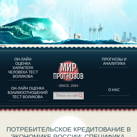
----
ОН-ЛАЙН
ПРОГНОЗЫ И
О ПРОГРАММЕ
ОЦЕНКА
АНАЛИТИКА
ХАРАКТЕРА
ОЦЕНКА ХАРАКТЕРA ЧЕЛОВЕКА
ЧЕЛОВЕКА ТЕСТ
ОЦЕНКА ХАРАКТЕРА ВЫДАЮЩИХСЯ ЛИЧНОСТЕЙ
ВОЛИКОВА
О ПРОГРАММЕ
· SINCE. 2004 ·
ОН-ЛАЙН ОЦЕНКА
О НАС
ТЕСТ НА СОВМЕСТИМОСТЬ ВОЛИКОВА
ВЗАИМООТНОШЕНИЙ
ТЕСТ ВОЛИКОВА
ПРОГНОЗЫ И АНАЛИТИКА
ПОТРЕБИТЕЛЬСКОЕ КРЕДИТОВАНИЕ В
ЭКОНОМИКЕ РОССИИ: СПЕЦИФИКА,