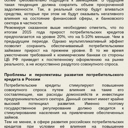
более требовательно подходить к заемщикам. В будущем
такая тенденция должна сократить объем просроченной
задолженности. Так, в реальный сектор будут вливаться
средства, которые при этом не будут оказывать негативного
влияния на состояние финансовой сферы, и банковского
сектора в частности.
Резюмируя сказанное выше необходимо отметить, что по
итогам 2015 года прирост потребительских кредитов
предполагается на уровне 20%, что на 5-10% меньше. Чем в
предыдущем периоде. Однако мультипликативный эффект
позволит сохранить обеспечиваемый потребительскими
займами прирост на прежнем уровне. В то же время
ужесточение требований к коммерческим банкам со стороны
ЦБ РФ приведет к постепенному оформлению на рынке
реального, а не искусственно раздутого совокупного спроса.
Проблемы и перспективы развития потребительского
кредита в России
Потребительские кредиты стимулируют повышение
совокупного спроса путем влияния на такие его
составляющие, как расходы домохозяйств и инвестиции
предпринимательского сектора. Данный сегмент имеет крайне
высокий потенциал развития. Именно поэтому
государственное регулирование должно сводится к
стимулированию населения на привлечение обеспеченных
займов.
Тем не менее, в сфере развития российских потребительских
кредитов при условии её влияния на повышение