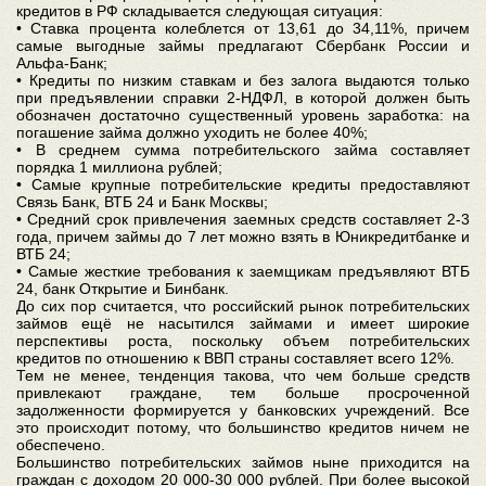
кредитов в РФ складывается следующая ситуация:
• Ставка процента колеблется от 13,61 до 34,11%, причем
самые выгодные займы предлагают Сбербанк России и
Альфа-Банк;
• Кредиты по низким ставкам и без залога выдаются только
при предъявлении справки 2-НДФЛ, в которой должен быть
обозначен достаточно существенный уровень заработка: на
погашение займа должно уходить не более 40%;
• В среднем сумма потребительского займа составляет
порядка 1 миллиона рублей;
• Самые крупные потребительские кредиты предоставляют
Связь Банк, ВТБ 24 и Банк Москвы;
• Средний срок привлечения заемных средств составляет 2-3
года, причем займы до 7 лет можно взять в Юникредитбанке и
ВТБ 24;
• Самые жесткие требования к заемщикам предъявляют ВТБ
24, банк Открытие и Бинбанк.
До сих пор считается, что российский рынок потребительских
займов ещё не насытился займами и имеет широкие
перспективы роста, поскольку объем потребительских
кредитов по отношению к ВВП страны составляет всего 12%.
Тем не менее, тенденция такова, что чем больше средств
привлекают граждане, тем больше просроченной
задолженности формируется у банковских учреждений. Все
это происходит потому, что большинство кредитов ничем не
обеспечено.
Большинство потребительских займов ныне приходится на
граждан с доходом 20 000-30 000 рублей. При более высокой