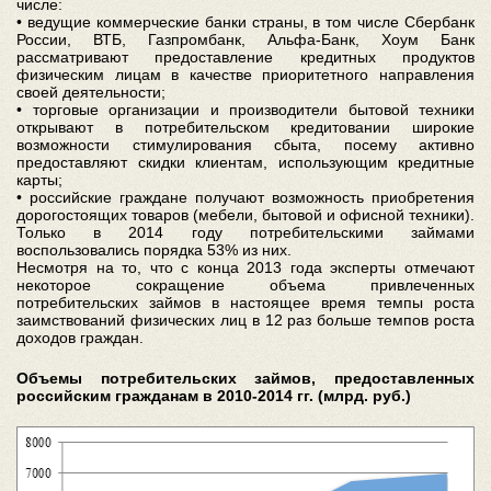
числе:
• ведущие коммерческие банки страны, в том числе Сбербанк
России, ВТБ, Газпромбанк, Альфа-Банк, Хоум Банк
рассматривают предоставление кредитных продуктов
физическим лицам в качестве приоритетного направления
своей деятельности;
• торговые организации и производители бытовой техники
открывают в потребительском кредитовании широкие
возможности стимулирования сбыта, посему активно
предоставляют скидки клиентам, использующим кредитные
карты;
• российские граждане получают возможность приобретения
дорогостоящих товаров (мебели, бытовой и офисной техники).
Только в 2014 году потребительскими займами
воспользовались порядка 53% из них.
Несмотря на то, что с конца 2013 года эксперты отмечают
некоторое сокращение объема привлеченных
потребительских займов в настоящее время темпы роста
заимствований физических лиц в 12 раз больше темпов роста
доходов граждан.
Объемы потребительских займов, предоставленных
российским гражданам в 2010-2014 гг. (млрд. руб.)