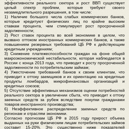
эффективности реального сектора и рост ВВП существует
целый спектр проблем, которые требуют своего
незамедлительного разрешения, в том числе:
1) Наличие большого числа слабых коммерческих банков,
которые кредитуют физических лиц по крайне высоким
ставкам процента, чем стимулируют рост просроченной
задолженности;
2) Рост ставок процента во всей экономике в целом, что
вызвано оттоком иностранных коммерческих банков, а также
повышением резервных требований ЦБ РФ к действующим
кредитным учреждениям;
3) Снижение платежеспособности граждан на фоне общей
макроэкономической нестабильности, которая наблюдается в
России с конца 2013 года, что приводит к росту просроченной
задолженности по потребительским займам;
4) Ужесточение требований банков к своим клиентам, что
приводит к оттоку заемщиков и их ориентацию на кредитные
продукты ломбардов, микрофинансовых организаций и
кредитных союзов;
5) Отсутствие эффективных механизмов оценки потребностей
реального сектора в увеличении сбыта, что приводит к оттоку
заемных средств за рубеж вследствие покупки гражданами
товаров иностранного производства;
6) Неэффективное распределение заемных средств по
регионам и отраслям экономики.
Согласно прогнозам ЦБ РФ в 2015 году прирост объема
выданных на руки физическим лицам потребительских займов
составит 15-20%. Это существенно ниже показателей