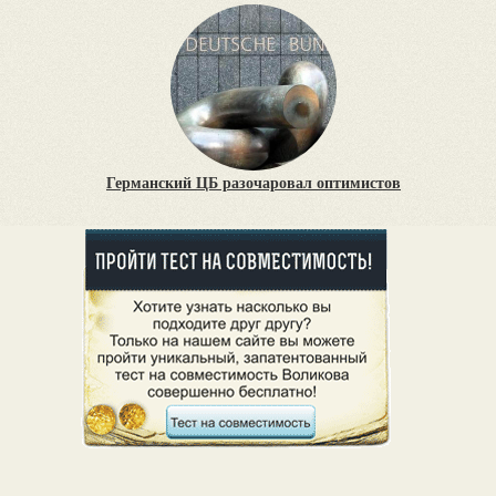
Германский ЦБ разочаровал оптимистов