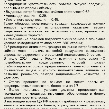
домохозяйств.
Коэффициент чувствительности объема выпуска продукции
реальным сектором к объему:
• Выданных потребительских займов составляет 0,62;
• Автокредитования – 0,29;
• Ипотечного кредитования – 0,45.
Таким образом, кредитование граждан, касающееся покупки
товаров длительного использования оказывает весьма
существенное влияние на экономику страны, причем оно
имеет двоякий характер:
1) Уменьшение объемов потребительских займов в экономике
чревато замедлением темпов роста ВВП страны;
2) Чрезмерная активность граждан на рынке потребительских
займов может повлечь за собой раздувание совокупного
спроса, неподкрепленного реальной платежеспособностью.
В июле 2014 года в России вступил в силу закон «О
потребительском кредитовании», который призван
стабилизировать сферу предоставления заемного капитала
физическим лицам и усилить положительное влияние на
развитие реального сектора национального хозяйства, в
частности:
• Ставка процента по займам не может превышать
среднерыночный показатель более чем на 1/3;
• Более лояльные условия должны предоставляться
гражданам по кредитам, имеющим обеспечение в форме
залога или поручительства.
В настоящее время ЦБ РФ повысил требования к резервному
капиталу коммерческих банков, в результате чего они стали