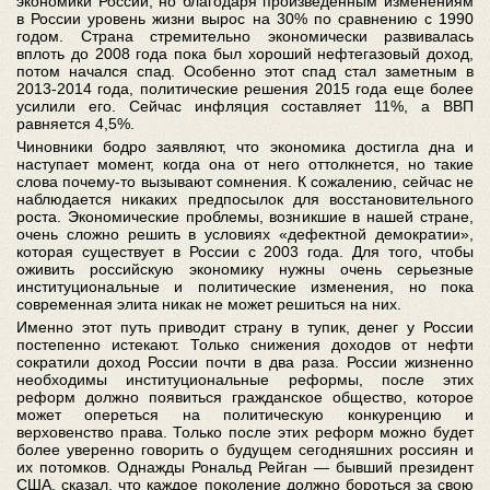
экономики России, но благодаря произведенным изменениям
в России уровень жизни вырос на 30% по сравнению с 1990
годом. Страна стремительно экономически развивалась
вплоть до 2008 года пока был хороший нефтегазовый доход,
потом начался спад. Особенно этот спад стал заметным в
2013-2014 года, политические решения 2015 года еще более
усилили его. Сейчас инфляция составляет 11%, а ВВП
равняется 4,5%.
Чиновники бодро заявляют, что экономика достигла дна и
наступает момент, когда она от него оттолкнется, но такие
слова почему-то вызывают сомнения. К сожалению, сейчас не
наблюдается никаких предпосылок для восстановительного
роста. Экономические проблемы, возникшие в нашей стране,
очень сложно решить в условиях «дефектной демократии»,
которая существует в России с 2003 года. Для того, чтобы
оживить российскую экономику нужны очень серьезные
институциональные и политические изменения, но пока
современная элита никак не может решиться на них.
Именно этот путь приводит страну в тупик, денег у России
постепенно истекают. Только снижения доходов от нефти
сократили доход России почти в два раза. России жизненно
необходимы институциональные реформы, после этих
реформ должно появиться гражданское общество, которое
может опереться на политическую конкуренцию и
верховенство права. Только после этих реформ можно будет
более уверенно говорить о будущем сегодняшних россиян и
их потомков. Однажды Рональд Рейган — бывший президент
США, сказал, что каждое поколение должно бороться за свою