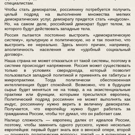
специалистам.
Чтобы стать демократом, россиянину потребуется получить
целый подряд на выполнение множества мелких
демократических услуг, демократу придется стать «индусом».
Но, на самом деле, российский демократ будет телом, за
которого будут действовать западные тела.
Россия пытается постоянно выстроить «демократическую
систему», культурную и политическую, но и так понятно, что
выстроить ее нереально. Здесь много причин, например,
аполитичность населения или «удобный социальный
договор».
Наша страна не может отказаться от такой системы, поэтому в
системе происходит напряжение. Россия может существовать
только в условиях сверхдохода, который позволит
пользоваться западной политикой и применять ее габитусы и
микропрактики. Тогда политически обеспокоенная
интеллигенция будет спокойной. Возможно, что в будущем
сырье будет меняться не на товар, а на экзистенциальные
практики или функции, которыми пресытился европеец.
Политический подряд россиянин не может выполнять как
индус, россиянину нужно верить в величину демократии.
Получается, что европейцу нужно будет работать за
гражданина России, чтобы тот думал, что он работает сам.
Налицо сложность — европеец далек от идеалов России,
поэтому, чтобы заменить одного русского, нужно несколько
европейцев: первый будет знать все о венской опере, второй
— понимать политические вопросы, третий — в кулинарии и