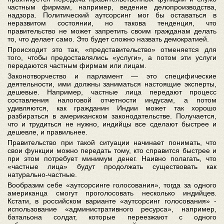
частным фирмам, например, ведение делопроизводства,
надзора. Политический аутсорсинг мог бы оставаться в
неразвитом состоянии, но такова тенденция, что
правительство не может запретить своим гражданам делать
то, что делает само. Это будет сложно назвать демократией.
Происходит это так, «представительство» отменяется для
того, чтобы предоставлялись «услуги», а потом эти услуги
передаются частным фирмам или лицам.
Законотворчество и парламент — это специфические
деятельности, ими должны заниматься настоящие эксперты,
дешевые. Например, частные лица передают процесс
составления налоговой отчетности индусам, а потом
удивляются, как гражданин Индии может так хорошо
разбираться в американском законодательстве. Получается,
что и трудиться не нужно, индийцы все сделают быстрее и
дешевле, и правильнее.
Правительство при такой ситуации начинает понимать, что
свои функции можно передать тому, кто справится быстрее и
при этом потребует минимум денег. Наивно полагать, что
«частные лица» будут продолжать существовать как
натурально-частные.
Вообразим себе «аутсорсинге голосования», тогда за одного
американца смогут проголосовать несколько индийцев.
Кстати, в российском варианте «аутсорсинг голосования» -
использование «административного ресурса», например,
батальона солдат, которые переезжают с одного