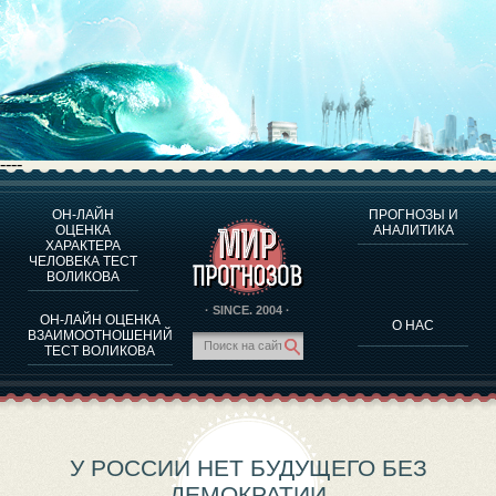
----
ОН-ЛАЙН
ПРОГНОЗЫ И
О ПРОГРАММЕ
ОЦЕНКА
АНАЛИТИКА
ХАРАКТЕРА
ОЦЕНКА ХАРАКТЕРA ЧЕЛОВЕКА
ЧЕЛОВЕКА ТЕСТ
ОЦЕНКА ХАРАКТЕРА ВЫДАЮЩИХСЯ ЛИЧНОСТЕЙ
ВОЛИКОВА
О ПРОГРАММЕ
· SINCE. 2004 ·
ОН-ЛАЙН ОЦЕНКА
О НАС
ТЕСТ НА СОВМЕСТИМОСТЬ ВОЛИКОВА
ВЗАИМООТНОШЕНИЙ
ТЕСТ ВОЛИКОВА
ПРОГНОЗЫ И АНАЛИТИКА
У РОССИИ НЕТ БУДУЩЕГО БЕЗ
ДЕМОКРАТИИ