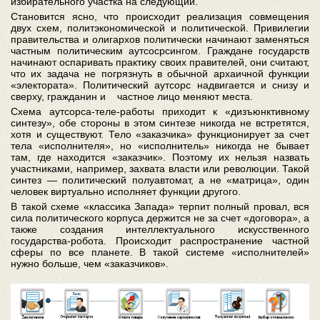
избирательного участка на следующий.
Становится ясно, что происходит реализация совмещения
двух схем, политэкономической и политической. Привилегии
правительства и олигархов политически начинают заменяться
частным политическим аутсосрсингом. Граждане государств
начинают оспаривать практику своих правителей, они считают,
что их задача не погрязнуть в обычной архаичной функции
«электората». Политический аутсорс надвигается и снизу и
сверху, гражданин и частное лицо меняют места.
Схема аутсорса-теле-работы приходит к «дизъюнктивному
синтезу», обе стороны в этом синтезе никогда не встретятся,
хотя и существуют. Тело «заказчика» функционирует за счет
тела «исполнителя», но «исполнитель» никогда не бывает
там, где находится «заказчик». Поэтому их нельзя назвать
участниками, например, захвата власти или революции. Такой
синтез — политический полуавтомат, а не «матрица», один
человек виртуально исполняет функции другого.
В такой схеме «классика Запада» терпит полный провал, вся
сила политического корпуса держится не за счет «договора», а
также создания интеллектуального искусственного
государства-робота. Происходит распространение частной
сферы по все планете. В такой системе «исполнителей»
нужно больше, чем «заказчиков».