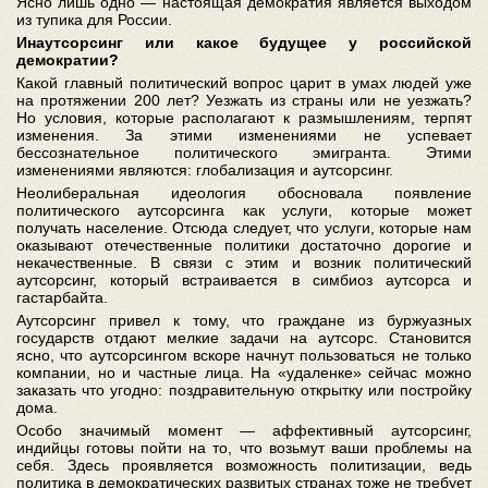
Ясно лишь одно — настоящая демократия является выходом
из тупика для России.
Инаутсорсинг или какое будущее у российской
демократии?
Какой главный политический вопрос царит в умах людей уже
на протяжении 200 лет? Уезжать из страны или не уезжать?
Но условия, которые располагают к размышлениям, терпят
изменения. За этими изменениями не успевает
бессознательное политического эмигранта. Этими
изменениями являются: глобализация и аутсорсинг.
Неолиберальная идеология обосновала появление
политического аутсорсинга как услуги, которые может
получать население. Отсюда следует, что услуги, которые нам
оказывают отечественные политики достаточно дорогие и
некачественные. В связи с этим и возник политический
аутсорсинг, который встраивается в симбиоз аутсорса и
гастарбайта.
Аутсорсинг привел к тому, что граждане из буржуазных
государств отдают мелкие задачи на аутсорс. Становится
ясно, что аутсорсингом вскоре начнут пользоваться не только
компании, но и частные лица. На «удаленке» сейчас можно
заказать что угодно: поздравительную открытку или постройку
дома.
Особо значимый момент — аффективный аутсорсинг,
индийцы готовы пойти на то, что возьмут ваши проблемы на
себя. Здесь проявляется возможность политизации, ведь
политика в демократических развитых странах тоже не требует