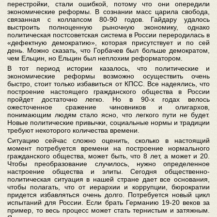
перестройки, стали ошибкой, потому что они опередили
экономические реформы. В сознании масс царила свобода,
связанная с коллапсом 80-90 годов. Гайдару удалось
выстроить полноценную рыночную экономику, однако
политическая постсоветская система в России переродилась в
«дефектную демократию», которая присутствует и по сей
день. Можно сказать, что Горбачев был больше демократом,
чем Ельцин, но Ельцин был неплохим реформатором.
В тот период истории казалось, что политические и
экономические реформы возможно осуществить очень
быстро, стоит только избавиться от КПСС. Все надеялись, что
построение настоящего гражданского общества в России
пройдет достаточно легко. Но в 90-х годах велось
ожесточенное сражение чиновников и олигархов,
понимающим людям стало ясно, что легкого пути не будет.
Новые политические привычки, социальные нормы и традиции
требуют некоторого количества времени.
Ситуацию сейчас сложно оценить, сколько в настоящий
момент потребуется времени на построение нормального
гражданского общества, может быть, что 8 лет, а может и 20.
Чтобы преобразование случилось, нужно определенное
настроение общества и элиты. Сегодня общественно-
политическая ситуация в нашей стране дает все основания,
чтобы полагать, что от иерархии и коррупции, бюрократии
придется избавляться очень долго. Потребуется новый цикл
испытаний для России. Если брать Германию 19-20 веков за
пример, то весь процесс может стать тернистым и затяжным.