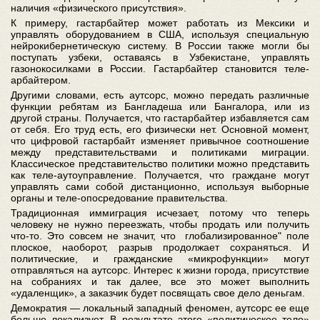
наличия «физического присутствия».
К примеру, гастарбайтер может работать из Мексики и
управлять оборудованием в США, используя специальную
нейрокибернетическую систему. В России также могли бы
поступать узбеки, оставаясь в Узбекистане, управлять
газонокосилками в России. Гастарбайтер становится теле-
арбайтером.
Другими словами, есть аутсорс, можно передать различные
функции ребятам из Бангладеша или Бангалора, или из
другой страны. Получается, что гастарбайтер избавляется сам
от себя. Его труд есть, его физически нет. Основной момент,
что цифровой гастарбайт изменяет привычное соотношение
между представительствами и политиками миграции.
Классическое представительство политики можно представить
как теле-аутоуправление. Получается, что граждане могут
управлять сами собой дистанционно, используя выборные
органы и теле-опосредование правительства.
Традиционная иммиграция исчезает, потому что теперь
человеку не нужно переезжать, чтобы продать или получить
что-то. Это совсем не значит, что глобализированное" поле
плоское, наоборот, разрыв продолжает сохраняться. И
политические, и гражданские «микрофункции» могут
отправляться на аутсорс. Интерес к жизни города, присутствие
на собраниях и так далее, все это может выполнить
«удаленщик», а заказчик будет посвящать свое дело деньгам.
Демократия — локальный западный феномен, аутсорс ее еще
больше локализует. В результате этого «политическое тело»