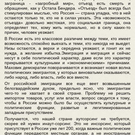
заграница - «загробный мир», отъезд есть смерть и
обращение, как у Остапа Бендера. «Отъезд» был всегда был
стимулирован мыслью, что Россия — страна упадка, что в ней
остаются только те, кто не в силах уехать. Эта «возможность
отъезда» довольно жестокая, это социальная граница, она
определяет тех, кому жить нормально, но в силу каких-то
причин, человек уезжает.
В России есть это классовое различие между теми, кто имеет
возможность спокойно выехать и теми, кто никогда не выедет.
Низы остаются, а верхи и середина уезжают, и гонит их не
нужда, а желание избытка.Эмиграция и миграция и сейчас
несут в себе политический характер, даже если это характер
прикрывается культурными и «экономическими» причинами.
Маховик демократии поворачивается и возникает новая волна
политических эмигрантов, у которых виноватыми оказываются,
либо народ, либо власть, либо все вместе.
От российской эмиграции все еще веет возвышенным
белогвардейским духом, предельно ясно, что эмигрантам
чего-то не хватает в своей стране. Проблему не решить
импортом товаров, услуг или власти, вопрос сводится к тому,
чтобы в России можно было бы осуществлять культурные и
политические функции, развитые и легитимированные
западным присутствием.
Получается, что нашей стране аутсорсинг не требуется,
скорее ей нужен инаут-сорсинг. Это не инсорсинг, который
присутствует в России уже лет 200, когда важные политические
функции передаются местным органам, а не иностранным