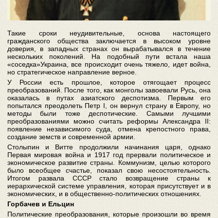
Такие сроки неудивительные, основа настоящего
гражданского общества заключается в высоком уровне
доверия, в западных странах он вырабатывался в течение
нескольких поколений. На подобный пути встала наша
«соседка»Украина, все происходит очень тяжело, идет война,
но стратегическое направление верное.
У России есть прошлое, которое отягощает процесс
преобразований. После того, как монголы завоевали Русь, она
оказалась в путах азиатского деспотизма. Первым его
попытался преодолеть Петр I, он вернул страну в Европу, но
методы были тоже деспотические. Самыми лучшими
преобразованиями можно считать реформы Александра II:
появление независимого суда, отмена крепостного права,
создание земств и современной армии.
Столыпин и Витте продолжили начинания царя, однако
Первая мировая война и 1917 год прервали политическое и
экономическое развитие страны. Коммунизм, целью которого
было всеобщее счастье, показал свою несостоятельность.
Итогом развала СССР стало возвращение страны к
иерархической системе управления, которая присутствует и в
экономических, и в общественно-политических отношениях.
Горбачев и Ельцин
Политические преобразования, которые произошли во время