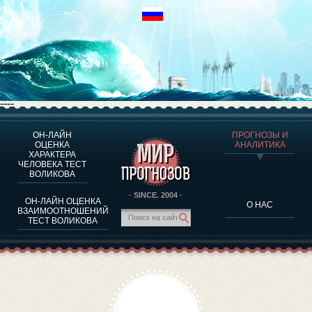
----
ОН-ЛАЙН
ПРОГНОЗЫ И
О ПРОГРАММЕ
ОЦЕНКА
АНАЛИТИКА
ХАРАКТЕРА
ОЦЕНКА ХАРАКТЕРA ЧЕЛОВЕКА
ЧЕЛОВЕКА ТЕСТ
ОЦЕНКА ХАРАКТЕРА ВЫДАЮЩИХСЯ ЛИЧНОСТЕЙ
ВОЛИКОВА
О ПРОГРАММЕ
· SINCE. 2004 ·
ОН-ЛАЙН ОЦЕНКА
О НАС
ТЕСТ НА СОВМЕСТИМОСТЬ ВОЛИКОВА
ВЗАИМООТНОШЕНИЙ
ТЕСТ ВОЛИКОВА
ПРОГНОЗЫ И АНАЛИТИКА