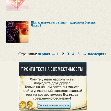
Шаг за шагом, ген за геном - здоровье и будущее.
Часть 2
Страницы:
первая
←
1
2
3
4
5
→
последняя