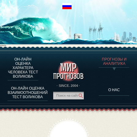
----
ОН-ЛАЙН
ПРОГНОЗЫ И
О ПРОГРАММЕ
ОЦЕНКА
АНАЛИТИКА
ХАРАКТЕРА
ОЦЕНКА ХАРАКТЕРA ЧЕЛОВЕКА
ЧЕЛОВЕКА ТЕСТ
ОЦЕНКА ХАРАКТЕРА ВЫДАЮЩИХСЯ ЛИЧНОСТЕЙ
ВОЛИКОВА
О ПРОГРАММЕ
· SINCE. 2004 ·
ОН-ЛАЙН ОЦЕНКА
О НАС
ТЕСТ НА СОВМЕСТИМОСТЬ ВОЛИКОВА
ВЗАИМООТНОШЕНИЙ
ТЕСТ ВОЛИКОВА
ПРОГНОЗЫ И АНАЛИТИКА