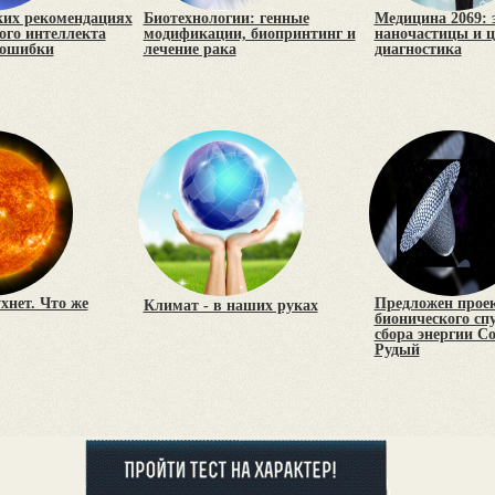
ких рекомендациях
Биотехнологии: генные
Медицина 2069: 
ого интеллекта
модификации, биопринтинг и
наночастицы и 
 ошибки
лечение рака
диагностика
хнет. Что же
Предложен прое
Климат - в наших руках
бионического сп
сбора энергии 
Рудый