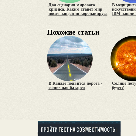
Два сценария мирового
В медицинс
кризиса. Каким станет мир
искусственн
после пандемии коронавируса
IBM нашли
Похожие статьи
В Канаде появится дорога -
Солнце поту
солнечная батарея
будет?