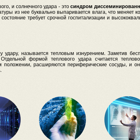
го, и солнечного удара - это
синдром диссеминированн
туры из нее буквально выпаривается влага, что меняет ко
то состояние требует срочной госпитализации и высококв
 удару, называется тепловым изнурением. Заметив бесп
 Отдельной формой теплового удара считается теплов
м положении, расширяются периферические сосуды, и он 
.