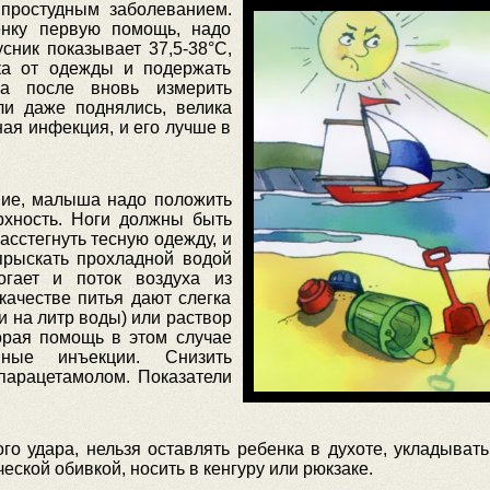
 простудным заболеванием.
енку первую помощь, надо
сник показывает 37,5-38°С,
ка от одежды и подержать
 а после вновь измерить
ли даже поднялись, велика
ая инфекция, и его лучше в
ние, малыша надо положить
рхность. Ноги должны быть
асстегнуть тесную одежду, и
прыскать прохладной водой
огает и поток воздуха из
качестве питья дают слегка
 на литр воды) или раствор
корая помощь в этом случае
нные инъекции. Снизить
 парацетамолом. Показатели
го удара, нельзя оставлять ребенка в духоте, укладыват
еской обивкой, носить в кенгуру или рюкзаке.