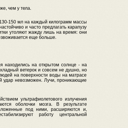
же, чем у тела.
 130-150 мл на каждый килограмм массы
астойчиво и часто предлагать карапузу
питки утоляют жажду лишь на время: они
безвоживается еще больше.
мя находились на открытом солнце - на
охладный ветерок и совсем не душно, но
людей на поверхности воды на матрасе
ый удар невозможен. Лучи, проникающие
йствием ультрафиолетового излучения
аются оболочки мозга. В результате
оложенные под ними, расширяются и,
стабилизируют работу центральной