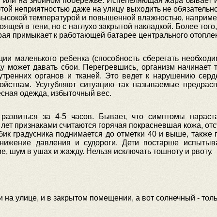
ду или на знойном побережье. Испепеляющая жара бывает и
 этой неприятностью даже на улицу выходить не обязательн
ысокой температурой и повышенной влажностью, например
тоящей в тени, но с наглухо закрытой накладкой. Более того
рая примыкает к работающей батарее центрального отопле
ции маленького ребенка (способность сберегать необходи
 может давать сбои. Перегревшись, организм начинает те
утренних органов и тканей. Это ведет к нарушению серд
ройствам. Усугубляют ситуацию так называемые предрас
сная одежда, избыточный вес.
развиться за 4-5 часов. Бывает, что симптомы нарас
 лет признаками считаются горячая покрасневшая кожа, отс
бик градусника поднимается до отметки 40 и выше, также 
нижение давления и судороги. Дети постарше испытыв
е, шум в ушах и жажду. Нельзя исключать тошноту и рвоту.
 на улице, и в закрытом помещении, а вот солнечный - тол