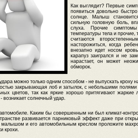
Как выглядит? Первые симпт
появиться довольно быстро
солнце. Малыш становитс
сильную головную боль, вп
слуха. Прочие симптом
температуры тела и прочие, т
считаются второстепенн
насторожиться, когда ребе
внезапно идет носом кровь
карапуз заигрался и не зам
нарастает, он может неож
обморок.
удара можно только одним способом - не выпускать кроху н
ностью закрывающая лоб и затылок, с небольшими полями
ных цветов, так как яркие хорошо притягивают жаркие лу
- возникает солнечный удар.
 автомобиле. Каким бы совершенным ни был климат-контро
остранстве развивается парниковый эффект даже при откр
малышом и его автомобильным креслом проложите махро
и крохи.