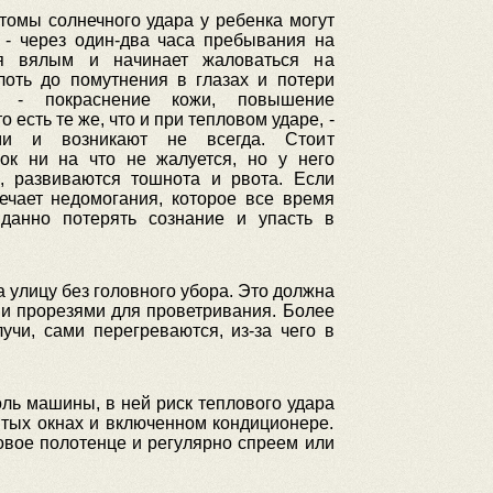
омы солнечного удара у ребенка могут
 - через один-два часа пребывания на
я вялым и начинает жаловаться на
лоть до помутнения в глазах и потери
ы - покраснение кожи, повышение
о есть те же, что и при тепловом ударе, -
ыми и возникают не всегда. Стоит
нок ни на что не жалуется, но у него
, развиваются тошнота и рвота. Если
ечает недомогания, которое все время
иданно потерять сознание и упасть в
а улицу без головного убора. Это должна
 и прорезями для проветривания. Более
чи, сами перегреваются, из-за чего в
ль машины, в ней риск теплового удара
ытых окнах и включенном кондиционере.
вое полотенце и регулярно спреем или