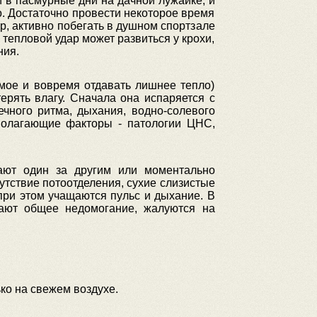
 в пасмурные дни на дачной лужайке, и
о. Достаточно провести некоторое время
, активно побегать в душном спортзале
, тепловой удар может развиться у крохи,
ния.
мое и вовремя отдавать лишнее тепло)
рять влагу. Сначала она испаряется с
ечного ритма, дыхания, водно-солевого
полагающие факторы - патологии ЦНС,
тают один за другим или моментально
утствие потоотделения, сухие слизистые
при этом учащаются пульс и дыхание. В
ают общее недомогание, жалуются на
ько на свежем воздухе.