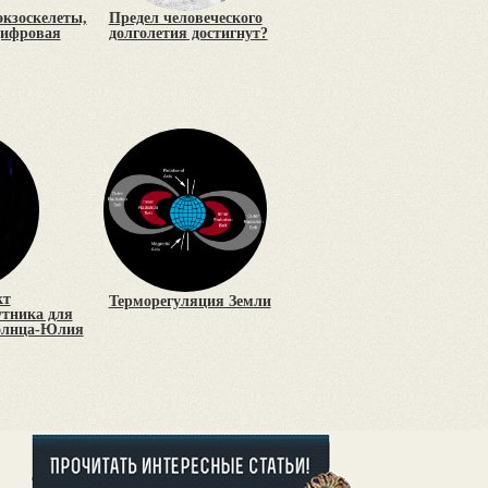
экзоскелеты,
Предел человеческого
цифровая
долголетия достигнут?
кт
Терморегуляция Земли
утника для
Солнца-Юлия