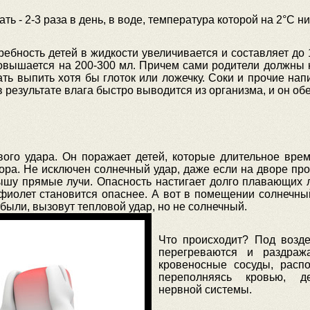
ь - 2-3 раза в день, в воде, температура которой на 2°С ни
ребность детей в жидкости увеличивается и составляет до
повышается на 200-300 мл. Причем сами родители должны н
вать выпить хотя бы глоток или ложечку. Соки и прочие на
результате влага быстро выводится из организма, и он о
вого удара. Он поражает детей, которые длительное вре
убора. Не исключен солнечный удар, даже если на дворе пр
лышу прямые лучи. Опасность настигает долго плавающих 
рафиолет становится опаснее. А вот в помещении солнечн
 были, вызовут тепловой удар, но не солнечный.
Что происходит? Под возде
перегреваются и раздраж
кровеносные сосуды, расп
переполняясь кровью, де
нервной системы.