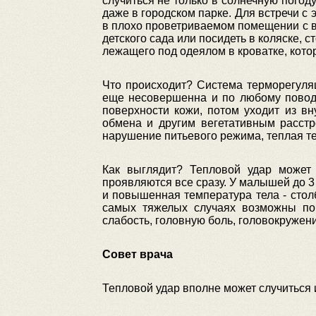
случиться не только в солнечную пого
даже в городском парке. Для встречи с
в плохо проветриваемом помещении с в
детского сада или посидеть в коляске, с
лежащего под одеялом в кроватке, кото
Что происходит? Система терморегуля
еще несовершенна и по любому поводу
поверхности кожи, потом уходит из вн
обмена и другим вегетативным расст
нарушение питьевого режима, теплая те
Как выглядит? Тепловой удар может 
проявляются все сразу. У малышей до 3
и повышенная температура тела - стол
самых тяжелых случаях возможны по
слабость, головную боль, головокружени
Совет врача
Тепловой удар вполне может случиться и