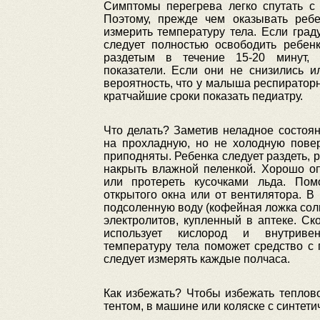
Симптомы перегрева легко спутать с
Поэтому, прежде чем оказывать реб
измерить температуру тела. Если граду
следует полностью освободить ребен
раздетым в течение 15-20 минут,
показатели. Если они не снизились и
вероятность, что у малыша респираторн
кратчайшие сроки показать педиатру.
Что делать? Заметив неладное состоя
на прохладную, но не холодную пове
приподняты. Ребенка следует раздеть, р
накрыть влажной пеленкой. Хорошо о
или протереть кусочками льда. Пом
открытого окна или от вентилятора. В 
подсоленную воду (кофейная ложка соли
электролитов, купленный в аптеке. С
использует кислород и внутриве
температуру тела поможет средство с
следует измерять каждые полчаса.
Как избежать? Чтобы избежать теплово
тентом, в машине или коляске с синтетич