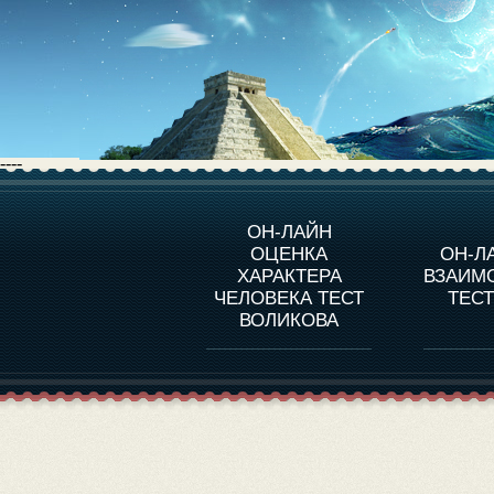
----
О ПРОГРАММЕ
О 
ОН-ЛАЙН
ОЦЕНКА
ОН-Л
ОЦЕНКА ХАРАКТЕРA
ЧЕЛОВЕКА
СОВ
ХАРАКТЕРА
ВЗАИМ
В
ЧЕЛОВЕКА ТЕСТ
ТЕС
ОЦЕНКА ХАРАКТЕРА
ВЫДАЮЩИХСЯ
ВОЛИКОВА
ЛИЧНОСТЕЙ