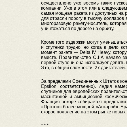
осуществлено уже восемь таких пуско
компании. Уже в этом или в следующем 
самая мощная ракета из доступных на р
для отрасли порогу в тысячу долларов 
многоразовую ракету-носитель, которая
уничтожаться по дороге на орбиту.
Кроме того издержки могут уменьшать
и спутники трудно, но когда в дело 
момент ракета — Delta IV Heavy, котору
вместе. Правительство США начало зак
первой ступени она использует девять 
Это, в общей сложности, 27 двигателей.
За пределами Соединенных Штатов конк
Epsilon, соответственно). Индия нам
спутников для европейских правительс
масштабной и амбициозной космическо
Франция вскоре собирается представи
«Протон» более мощной «Ангарой». Бра
скорое появление на этом рынке новых 
* * *