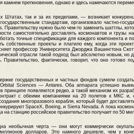
я камнем преткновения, однако и здесь намечаются переме
 Штатах, так и за их пределами, — возникает конкурен
 государственным стандартам, организовало частно-госуд
ices. Правительству нужно было чем-то заменить шаттлы, кот
ости самостоятельно доставлять космонавтов и грузы н
аботать точные спецификации для каждого компонента и п
ать собственные проекты и платило ему, когда эти прое
сняет профессор Университета Джорджа Вашингтона Скотт 
ческой отрасли такой подход был абсолютно новым, но дл
 Правительство, фактически, говорит, что оно готово п
ержке государственных и частных фондов сумели создать
 Orbital Sciences — Antares. Оба аппарата успешно выве
в принципе появляются редко, а такой механизм их разра
нтракт с обеими компаниями на 20 полетов к МКС и, ск
оздания многоразового корабля, который будет доставлят
конкурируют SpaceX, Boeing, и Sierra Nevada. А пока космо
а на станцию российское правительство получает по 50 ми
дна необычная черта — они могут коммерчески окупать
миллионов долларов. Это намного дешевле, чем у кон