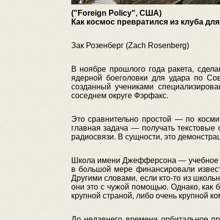
("Foreign Policy", США)
Как космос превратился из клуба дл
Зак Розенберг (Zach Rosenberg)
В ноябре прошлого года ракета, сдела
ядерной боеголовки для удара по Сов
созданный учениками специализирова
соседнем округе Фэрфакс.
Это сравнительно простой — по косми
главная задача — получать текстовые 
радиосвязи. В сущности, это демонстрац
Школа имени Джефферсона — учебное за
в большой мере финансировали извест
Другими словами, если кто-то из школь
они это с чужой помощью. Однако, как б
крупной страной, либо очень крупной к
До недавнего времени орбитальное пр