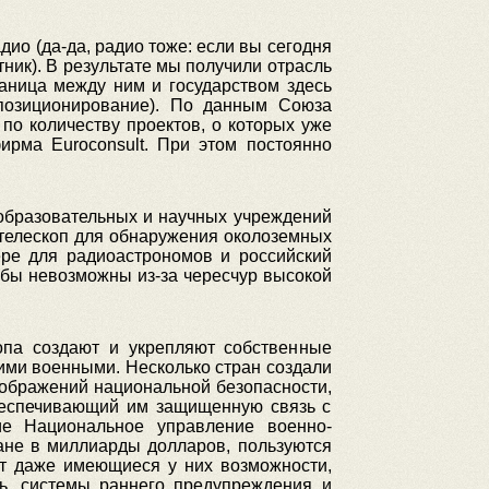
ио (да-да, радио тоже: если вы сегодня
ник). В результате мы получили отрасль
раница между ним и государством здесь
 позиционирование). По данным Союза
по количеству проектов, о которых уже
ирма Euroconsult. При этом постоянно
 образовательных и научных учреждений
 телескоп для обнаружения околоземных
ере для радиоастрономов и российский
и бы невозможны из-за чересчур высокой
опа создают и укрепляют собственные
ими военными. Несколько стран создали
оображений национальной безопасности,
обеспечивающий им защищенную связь с
ие Национальное управление военно-
ане в миллиарды долларов, пользуются
ят даже имеющиеся у них возможности,
зь, системы раннего предупреждения и