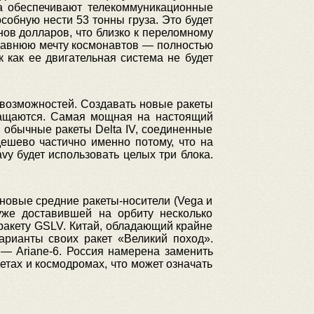
са обеспечивают телекоммуникационные
собную нести 53 тонны груза. Это будет
нов долларов, что близко к переломному
ь давнюю мечту космонавтов — полностью
к как ее двигательная система не будет
возможностей. Создавать новые ракеты
кращаются. Самая мощная на настоящий
ри обычные ракеты Delta IV, соединенные
дешево частично именно потому, что на
vy будет использовать целых три блока.
новые средние ракеты-носители (Vega и
 уже доставившей на орбиту несколько
ракету GSLV. Китай, обладающий крайне
арианты своих ракет «Великий поход».
— Ariane-6. Россия намерена заменить
тах и космодромах, что может означать