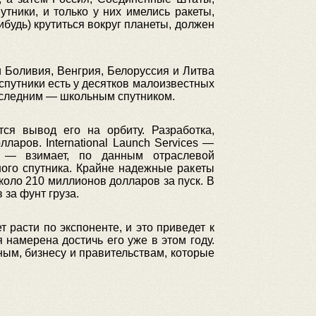
тники, и только у них имелись ракеты,
ибудь) крутиться вокруг планеты, должен
и Боливия, Венгрия, Белоруссия и Литва
спутники есть у десятков малоизвестных
последним — школьным спутником.
ся вывод его на орбиту. Разработка,
ларов. International Launch Services —
, — взимает, по данным отраслевой
ого спутника. Крайне надежные ракеты
коло 210 миллионов долларов за пуск. В
за фунт груза.
т расти по экспоненте, и это приведет к
намерена достичь его уже в этом году.
ным, бизнесу и правительствам, которые