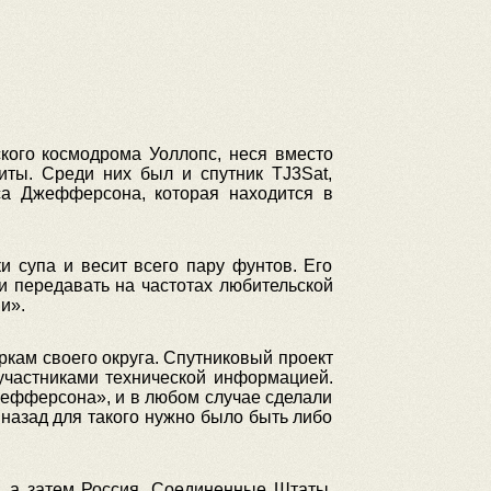
ского космодрома Уоллопс, неся вместо
иты. Среди них был и спутник TJ3Sat,
са Джефферсона, которая находится в
 супа и весит всего пару фунтов. Его
и передавать на частотах любительской
и».
кам своего округа. Спутниковый проект
участниками технической информацией.
Джефферсона», и в любом случае сделали
т назад для такого нужно было быть либо
, а затем Россия, Соединенные Штаты,