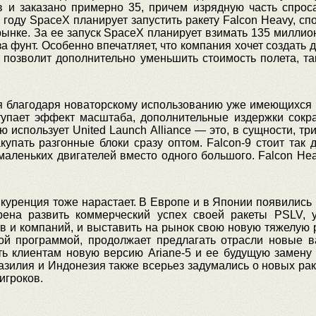
в и заказано примерно 35, причем изрядную часть спро
году SpaceX планирует запустить ракету Falcon Heavy, спо
ынке. За ее запуск SpaceX планирует взимать 135 миллио
за фунт. Особенно впечатляет, что компания хочет создат
 позволит дополнительно уменьшить стоимость полета, та
ся благодаря новаторскому использованию уже имеющихся 
вступает эффект масштаба, дополнительные издержки со
ю использует United Launch Alliance — это, в сущности, т
упать разгонные блоки сразу оптом. Falcon-9 стоит так 
маленьких двигателей вместо одного большого. Falcon Hea
уренция тоже нарастает. В Европе и в Японии появились 
ерена развить коммерческий успех своей ракеты PSLV,
тв и компаний, и выставить на рынок свою новую тяжелую 
й программой, продолжает предлагать отрасли новые в
ть клиентам новую версию Ariane-5 и ее будущую замену 
зилия и Индонезия также всерьез задумались о новых раке
игроков.