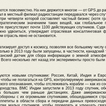
тся повсеместно. На них держится многое — от GPS до рад
ал в местный филиал радиостанции передавался через спут
ри четверти которой составляет частный бизнес (хотя г
тратегическим значением таких вещей, как глобальное
те присутствуют почти 1100 действующих спутников. Судя 
лжно удвоиться, утверждает отраслевая консалтинговая ф
ом отрасль явно не остановится.
атизирует доступ к космосу, позволяя все большему числу
олько в 2013 году были запущены, в частности, канадский
руанский датчик для сбора информации о земной атмосф
 Всего несколько лет назад эти эксперименты просто был
суются новыми спутниками: Россия, Китай, Индия и Евр
 чтобы не полагаться на GPS, контролируемую американск
кого опознавания, чтобы отслеживать корабли — как из с
удоходства. ВМС Индии запустили в 2013 году спутник, 
а больших чем раньше дистанциях. Даже американск
 обороны с их огромными спутниками, обошедшимися стр
ппетиты в области сбора и передачи данных превосход
ятки малых спутников, чтобы проверять и улучшать свя