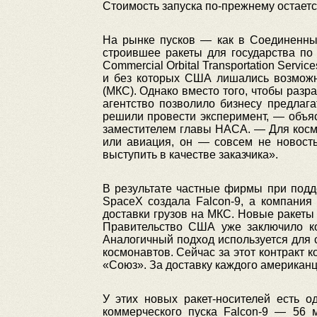
Стоимость запуска по-прежнему остаетс
На рынке пусков — как в Соединенных
строившее ракеты для государства по
Commercial Orbital Transportation Serv
и без которых США лишались возможн
(МКС). Однако вместо того, чтобы разр
агентство позволило бизнесу предлаг
решили провести эксперимент, — объя
заместителем главы НАСА. — Для косми
или авиация, он — совсем не новость.
выступить в качестве заказчика».
В результате частные фирмы при подд
SpaceX создала Falcon-9, а компания
доставки грузов на МКС. Новые ракеты 
Правительство США уже заключило ко
Аналогичный подход используется для с
космонавтов. Сейчас за этот контракт 
«Союз». За доставку каждого американц
У этих новых ракет-носителей есть о
коммерческого пуска Falcon-9 — 56 