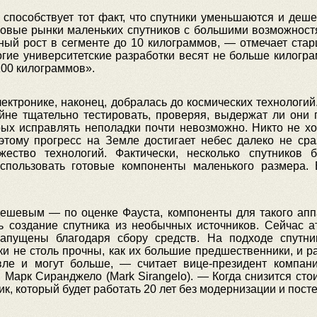
способствует тот факт, что спутники уменьшаются и деше
новые рынки маленьких спутников с большими возможност
ый рост в сегменте до 10 килограммов, — отмечает стар
огие университетские разработки весят не больше килогр
100 килограммов».
ектронике, наконец, добралась до космических технологий.
айне тщательно тестировать, проверяя, выдержат ли они 
орых исправлять неполадки почти невозможно. Никто не хо
тому прогресс на Земле достигает небес далеко не сраз
жество технологий. Фактически, несколько спутников
спользовать готовые компоненты маленького размера. 
ешевым — по оценке Фауста, компоненты для такого аппа
ь создание спутника из необычных источников. Сейчас 
запущены благодаря сбору средств. На подходе спутни
и не столь прочны, как их большие предшественники, и р
вле и могут больше, — считает вице-президент компани
 Марк Сиранджело (Mark Sirangelo). — Когда снизится сто
ик, который будет работать 20 лет без модернизации и пост