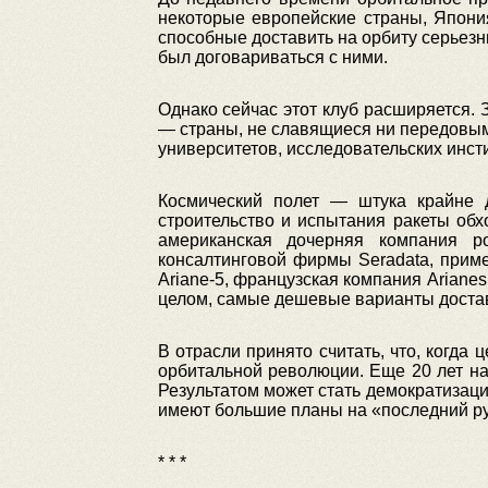
некоторые европейские страны, Япония
способные доставить на орбиту серьезны
был договариваться с ними.
Однако сейчас этот клуб расширяется. 
— страны, не славящиеся ни передовыми
университетов, исследовательских инст
Космический полет — штука крайне д
строительство и испытания ракеты обхо
американская дочерняя компания р
консалтинговой фирмы Seradata, прим
Ariane-5, французская компания Ariane
целом, самые дешевые варианты доставк
В отрасли принято считать, что, когда 
орбитальной революции. Еще 20 лет на
Результатом может стать демократизаци
имеют большие планы на «последний р
* * *