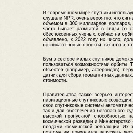
В современном мире спутники использую
слушали NPR, очень вероятно, что сигн
объемом в 300 миллиардов долларов, т
часто бывает размытой в связи со с
обеспокоенных ученых, сейчас на орби
объявлено, к 2022 году их число, до
возникают новые проекты, так что на эт
Бум в секторе малых спутников демокр
пользоваться возможностями орбиты. Т
объектов (например, астероидов), пе
датчик для сбора геомагнитных данных.
стоимости.
Правительства также всерьез интере
навигационные спутниковые созвездия,
свои спутниковые системы автоматичес
так и для обеспечения безопасного с
высокой пропускной способностью н
космической разведки и Министерство
плодами космической революции. Их а
поэтому им приходится запускать дес