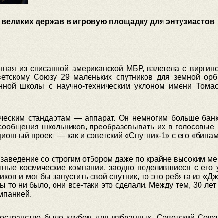
я великих держав в игровую площадку для энтузиастов
нная из списанной американской МБР, взлетела с виргин
етскому Союзу 29 маленьких спутников для земной орб
нной школы с научно-техническим уклоном имени Тома
ческим стандартам — аппарат. Он немногим больше банки
сообщения школьников, преобразовывать их в голосовые 
ионный проект — как и советский «Спутник-1» с его «бипам
ведение со строгим отбором даже по крайне высоким мер
ные космические компании, заодно поделившиеся с его 
ников и мог бы запустить свой спутник, то это ребята из «
ы то ни было, они все-таки это сделали. Между тем, 30 ле
омпанией.
остранство было клубом для избранных. Советский Союз