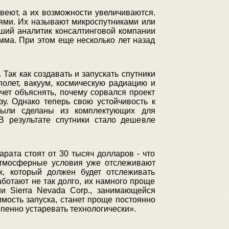
веют, а их возможности увеличиваются.
ями. Их называют микроспутниками или
ший аналитик консалтинговой компании
амма. При этом еще несколько лет назад
 Так как создавать и запускать спутники
полет, вакуум, космическую радиацию и
чет объяснять, почему сорвался проект
у. Однако теперь свою устойчивость к
 были сделаны из комплектующих для
В результате спутники стало дешевле
рата стоят от 30 тысяч долларов - что
атмосферные условия уже отслеживают
к, который должен будет отслеживать
аботают не так долго, их намного проще
и Sierra Nevada Corp., занимающейся
имость запуска, станет проще постоянно
епенно устаревать технологически».