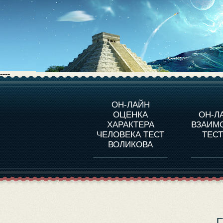
----
О ПРОГРАММЕ
О 
ОН-ЛАЙН
ОЦЕНКА
ОН-Л
ОЦЕНКА ХАРАКТЕРA
ЧЕЛОВЕКА
СОВ
ХАРАКТЕРА
ВЗАИМ
В
ЧЕЛОВЕКА ТЕСТ
ТЕС
ОЦЕНКА ХАРАКТЕРА
ВЫДАЮЩИХСЯ
ВОЛИКОВА
ЛИЧНОСТЕЙ