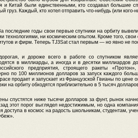
 и Китай были единственными, кто создавал большие спу
й груз. Каждый, кто хотел отправить что-нибудь (или кого-н
За последние годы свои первые спутники на орбиту вывел
 технологиями, ни космическим опытом. Кроме того, свои 
итутов и фирм. Теперь TJ3Sat стал первым — но явно не 
орогая, и дороже всего в работе со спутником являет
дятся в миллиарды, а иногда и в десятки миллиардов дол
оссийского предприятия, строящего ракеты «Протон»
ерно по 100 миллионов долларов за запуск каждого больш
space продает и запускает из Французской Гвианы по цене о
и на орбиту обходятся приблизительно в 5 тысяч долларов 
цены спустятся ниже тысячи долларов за фунт, рынок начне
зад этот порог выглядел недостижимым, но одна компания 
я доступа в космос на радость школьникам, студентам, уче
убеж».