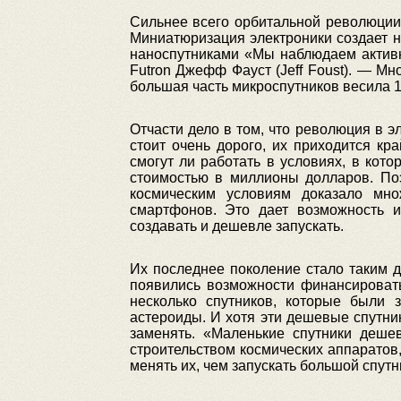
Сильнее всего орбитальной революции 
Миниатюризация электроники создает 
наноспутниками «Мы наблюдаем активн
Futron Джефф Фауст (Jeff Foust). — Мн
большая часть микроспутников весила 
Отчасти дело в том, что революция в эл
стоит очень дорого, их приходится кр
смогут ли работать в условиях, в кот
стоимостью в миллионы долларов. Поэ
космическим условиям доказало мно
смартфонов. Это дает возможность и
создавать и дешевле запускать.
Их последнее поколение стало таким д
появились возможности финансироват
несколько спутников, которые были 
астероиды. И хотя эти дешевые спутник
заменять. «Маленькие спутники деше
строительством космических аппаратов,
менять их, чем запускать большой спутн