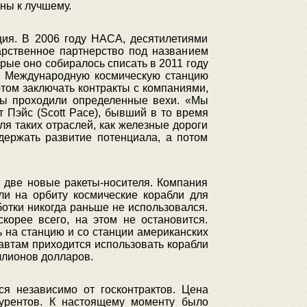
ны к лучшему.
ция. В 2006 году НАСА, десятилетиями
арственное партнерство под названием
орые оно собиралось списать в 2011 году
а Международную космическую станцию
отом заключать контракты с компаниями,
кты проходили определенные вехи. «Мы
Пэйс (Scott Pace), бывший в то время
я таких отраслей, как железные дороги
одержать развитие потенциала, а потом
 две новые ракеты-носителя. Компания
ли на орбиту космические корабли для
ботки никогда раньше не использовался.
орее всего, на этом не остановится.
ь на станцию и со станции американских
навтам приходится использовать корабли
ллионов долларов.
ся независимо от госконтрактов. Цена
курентов. К настоящему моменту было